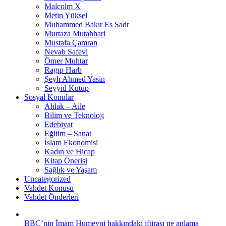
Malcolm X
Metin Yüksel
Muhammed Bakır Es Sadr
Murtaza Mutahhari
Mustafa Çamran
Nevab Safevi
Ömer Muhtar
Ragıp Harb
Şeyh Ahmed Yasin
Seyyid Kutup
Sosyal Konular
Ahlak – Aile
Bilim ve Teknoloji
Edebiyat
Eğitim – Sanat
İslam Ekonomisi
Kadın ve Hicap
Kitap Önerisi
Sağlık ve Yaşam
Uncategorized
Vahdet Konusu
Vahdet Önderleri
BBC’nin İmam Humeyni hakkındaki iftirası ne anlama