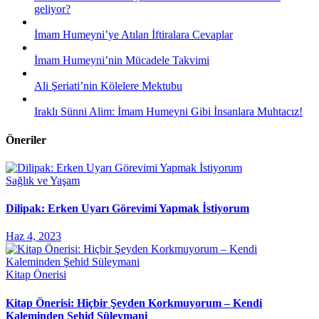
geliyor?
İmam Humeyni’ye Atılan İftiralara Cevaplar
İmam Humeyni’nin Mücadele Takvimi
Ali Şeriati’nin Kölelere Mektubu
Iraklı Sünni Alim: İmam Humeyni Gibi İnsanlara Muhtacız!
Öneriler
Sağlık ve Yaşam
Dilipak: Erken Uyarı Görevimi Yapmak İstiyorum
Haz 4, 2023
Kitap Önerisi
Kitap Önerisi: Hiçbir Şeyden Korkmuyorum – Kendi
Kaleminden Şehid Süleymani