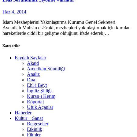
Haz 4, 2014
İslam Mezheplerini Yakınlaştırma Kurumu Genel Sekreteri
Ayetullah Muhsin el-Eraki, mezhepleri yakınlaştırmak için kurulan
hareketlerde ciddi bir gelişme olduğunu ifade ederek,…
Kategoriler
Faydalı Sayfalar
Akaid
Amerikan Sünniliği
Analiz
Dua
Ehl-i Beyt
İngiliz Şiiliği
Kuran-ı Kerim
Röportaj
Ufuk Açanlar
Haberler
Kültür – Sanat
Belgeseller
Etkinlik
Filmler