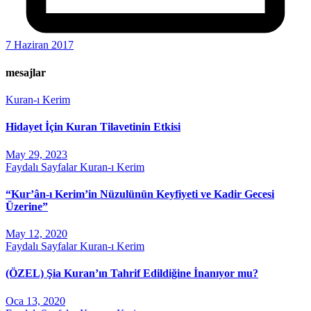
7 Haziran 2017
mesajlar
Kuran-ı Kerim
Hidayet İçin Kuran Tilavetinin Etkisi
May 29, 2023
Faydalı Sayfalar
Kuran-ı Kerim
“Kur’ân-ı Kerim’in Nüzulünün Keyfiyeti ve Kadir Gecesi
Üzerine”
May 12, 2020
Faydalı Sayfalar
Kuran-ı Kerim
(ÖZEL) Şia Kuran’ın Tahrif Edildiğine İnanıyor mu?
Oca 13, 2020