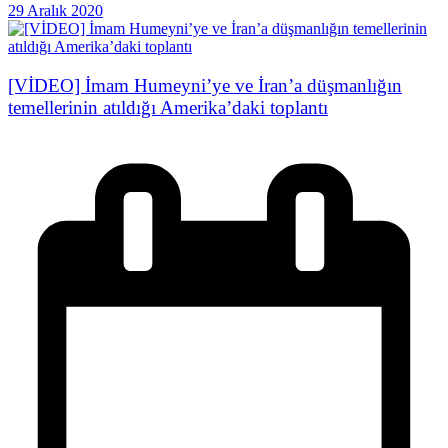
29 Aralık 2020
[VİDEO] İmam Humeyni’ye ve İran’a düşmanlığın
temellerinin atıldığı Amerika’daki toplantı