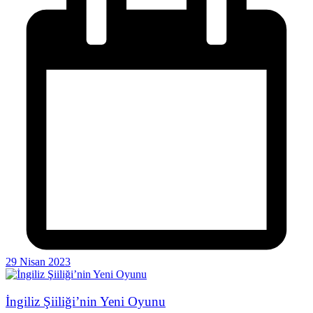
29 Nisan 2023
İngiliz Şiiliği’nin Yeni Oyunu