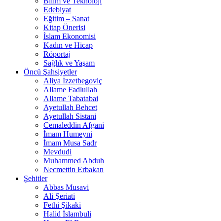
Bilim ve Teknoloji
Edebiyat
Eğitim – Sanat
Kitap Önerisi
İslam Ekonomisi
Kadın ve Hicap
Röportaj
Sağlık ve Yaşam
Öncü Şahsiyetler
Aliya İzzetbegoviç
Allame Fadlullah
Allame Tabatabai
Ayetullah Behcet
Ayetullah Sistani
Cemaleddin Afgani
İmam Humeyni
İmam Musa Sadr
Mevdudi
Muhammed Abduh
Necmettin Erbakan
Şehitler
Abbas Musavi
Ali Şeriati
Fethi Şikaki
Halid İslambuli