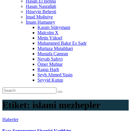
Hasan El Benna
Hasan Nasrallah
Hüseyin Beheşti
İmad Muğniye
İmam Hamaney
Kasım Süleymani
Malcolm X
Metin Yüksel
Muhammed Bakır Es Sadr
Murtaza Mutahhari
Mustafa Çamran
Nevab Safevi
Ömer Muhtar
Ragıp Harb
Şeyh Ahmed Yasin
Seyyid Kutup
Etiket:
islami mezhepler
Haberler
Esas Sorunumuz Siyonist Varlıktır