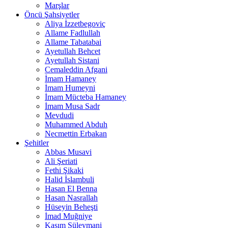
Marşlar
Öncü Şahsiyetler
Aliya İzzetbegoviç
Allame Fadlullah
Allame Tabatabai
Ayetullah Behcet
Ayetullah Sistani
Cemaleddin Afgani
İmam Hamaney
İmam Humeyni
İmam Mücteba Hamaney
İmam Musa Sadr
Mevdudi
Muhammed Abduh
Necmettin Erbakan
Şehitler
Abbas Musavi
Ali Şeriati
Fethi Şikaki
Halid İslambuli
Hasan El Benna
Hasan Nasrallah
Hüseyin Beheşti
İmad Muğniye
Kasım Süleymani