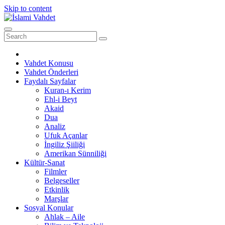
Skip to content
Vahdet Konusu
Vahdet Önderleri
Faydalı Sayfalar
Kuran-ı Kerim
Ehl-i Beyt
Akaid
Dua
Analiz
Ufuk Açanlar
İngiliz Şiiliği
Amerikan Sünniliği
Kültür-Sanat
Filmler
Belgeseller
Etkinlik
Marşlar
Sosyal Konular
Ahlak – Aile