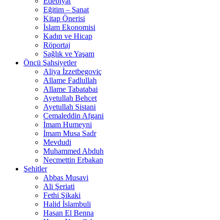
Edebiyat
Eğitim – Sanat
Kitap Önerisi
İslam Ekonomisi
Kadın ve Hicap
Röportaj
Sağlık ve Yaşam
Öncü Şahsiyetler
Aliya İzzetbegoviç
Allame Fadlullah
Allame Tabatabai
Ayetullah Behcet
Ayetullah Sistani
Cemaleddin Afgani
İmam Humeyni
İmam Musa Sadr
Mevdudi
Muhammed Abduh
Necmettin Erbakan
Şehitler
Abbas Musavi
Ali Şeriati
Fethi Şikaki
Halid İslambuli
Hasan El Benna