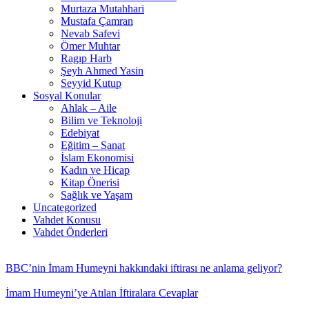
Murtaza Mutahhari
Mustafa Çamran
Nevab Safevi
Ömer Muhtar
Ragıp Harb
Şeyh Ahmed Yasin
Seyyid Kutup
Sosyal Konular
Ahlak – Aile
Bilim ve Teknoloji
Edebiyat
Eğitim – Sanat
İslam Ekonomisi
Kadın ve Hicap
Kitap Önerisi
Sağlık ve Yaşam
Uncategorized
Vahdet Konusu
Vahdet Önderleri
BBC’nin İmam Humeyni hakkındaki iftirası ne anlama geliyor?
İmam Humeyni’ye Atılan İftiralara Cevaplar