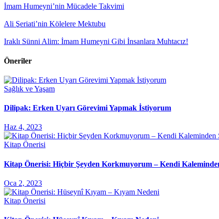
İmam Humeyni’nin Mücadele Takvimi
Ali Şeriati’nin Kölelere Mektubu
Iraklı Sünni Alim: İmam Humeyni Gibi İnsanlara Muhtacız!
Öneriler
Sağlık ve Yaşam
Dilipak: Erken Uyarı Görevimi Yapmak İstiyorum
Haz 4, 2023
Kitap Önerisi
Kitap Önerisi: Hiçbir Şeyden Korkmuyorum – Kendi Kaleminde
Oca 2, 2023
Kitap Önerisi