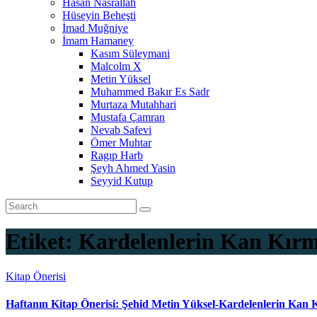
Hasan Nasrallah
Hüseyin Beheşti
İmad Muğniye
İmam Hamaney
Kasım Süleymani
Malcolm X
Metin Yüksel
Muhammed Bakır Es Sadr
Murtaza Mutahhari
Mustafa Çamran
Nevab Safevi
Ömer Muhtar
Ragıp Harb
Şeyh Ahmed Yasin
Seyyid Kutup
Etiket:
Kardelenlerin Kan Kırm
Kitap Önerisi
Haftanın Kitap Önerisi: Şehid Metin Yüksel-Kardelenlerin Kan K