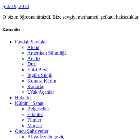
Şub 19, 2018
O bizim öğretmenimizdi, Bize sevgiyi merhameti, şefkati, haksızlıklar
Kategoriler
Faydalı Sayfalar
Akaid
Amerikan Sünniliği
Analiz
Dua
Ehl-i Beyt
İngiliz Şiiliği
Kuran-ı Kerim
Röportaj
Ufuk Açanlar
Haberler
Kültür – Sanat
Belgeseller
Etkinlik
Filmler
Marşlar
Öncü Şahsiyetler
Aliya İzzetbegoviç