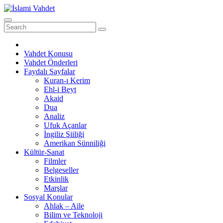
Skip
to
content
Vahdet Konusu
Vahdet Önderleri
Faydalı Sayfalar
Kuran-ı Kerim
Ehl-i Beyt
Akaid
Dua
Analiz
Ufuk Açanlar
İngiliz Şiiliği
Amerikan Sünniliği
Kültür-Sanat
Filmler
Belgeseller
Etkinlik
Marşlar
Sosyal Konular
Ahlak – Aile
Bilim ve Teknoloji