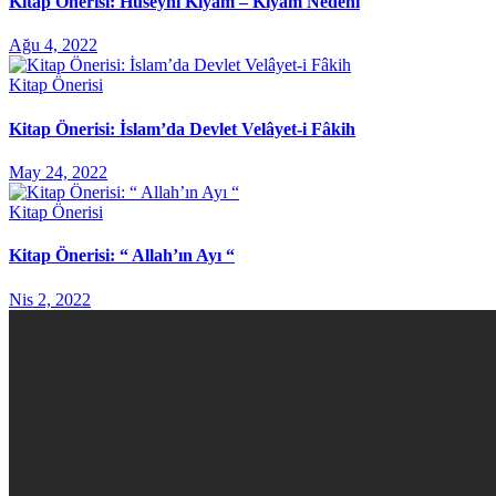
Kitap Önerisi: Hüseynî Kıyam – Kıyam Nedeni
Ağu 4, 2022
Kitap Önerisi
Kitap Önerisi: İslam’da Devlet Velâyet-i Fâkih
May 24, 2022
Kitap Önerisi
Kitap Önerisi: “ Allah’ın Ayı “
Nis 2, 2022