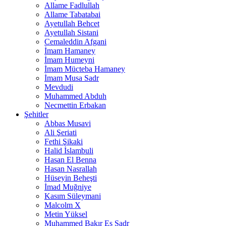
Allame Fadlullah
Allame Tabatabai
Ayetullah Behcet
Ayetullah Sistani
Cemaleddin Afgani
İmam Hamaney
İmam Humeyni
İmam Mücteba Hamaney
İmam Musa Sadr
Mevdudi
Muhammed Abduh
Necmettin Erbakan
Şehitler
Abbas Musavi
Ali Şeriati
Fethi Şikaki
Halid İslambuli
Hasan El Benna
Hasan Nasrallah
Hüseyin Beheşti
İmad Muğniye
Kasım Süleymani
Malcolm X
Metin Yüksel
Muhammed Bakır Es Sadr