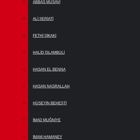
ABBAS MUSAVI
ALI ŞERIATI
FETHI ŞIKAKI
HALID İSLAMBULI
HASAN EL BENNA
HASAN NASRALLAH
HÜSEYIN BEHEŞTI
İMAD MUĞNIYE
İMAM HAMANEY