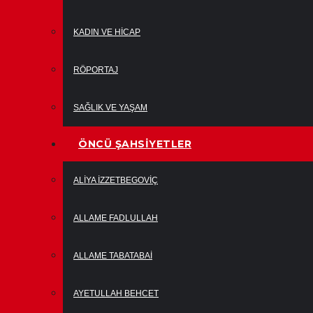
KADIN VE HICAP
RÖPORTAJ
SAĞLIK VE YAŞAM
ÖNCÜ ŞAHSIYETLER
ALIYA İZZETBEGOVIÇ
ALLAME FADLULLAH
ALLAME TABATABAI
AYETULLAH BEHCET