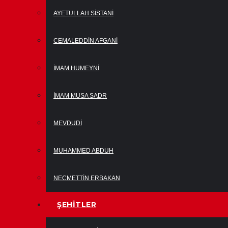
AYETULLAH SISTANI
CEMALEDDIN AFGANI
İMAM HUMEYNI
İMAM MUSA SADR
MEVDUDI
MUHAMMED ABDUH
NECMETTIN ERBAKAN
ŞEHITLER