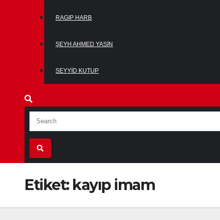
RAGIP HARB
ŞEYH AHMED YASIN
SEYYID KUTUP
Etiket:
kayıp imam