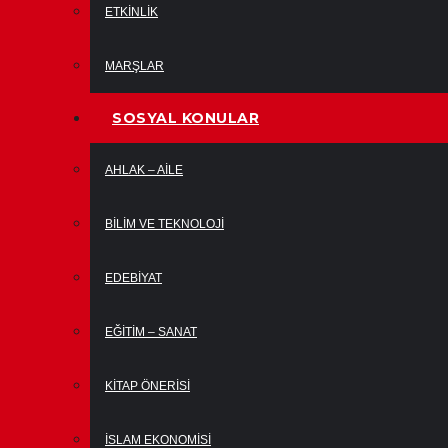
ETKINLIK
MARŞLAR
SOSYAL KONULAR
AHLAK – AILE
BILIM VE TEKNOLOJI
EDEBIYAT
EĞITIM – SANAT
KITAP ÖNERISI
İSLAM EKONOMISI