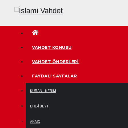
Skip
to
content
VAHDET KONUSU
VAHDET ÖNDERLERI
FAYDALI SAYFALAR
KURAN-I KERIM
EHL-I BEYT
AKAID