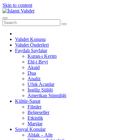
Skip to content
Vahdet Konusu
Vahdet Önderleri
Faydalı Sayfalar
Kuran-ı Kerim
Ehl-i Beyt
Akaid
Dua
Analiz
Ufuk Açanlar
İngiliz Şiiliği
Amerikan Sünniliği
Kültür-Sanat
Filmler
Belgeseller
Etkinlik
Marşlar
Sosyal Konular
Ahlak – Aile