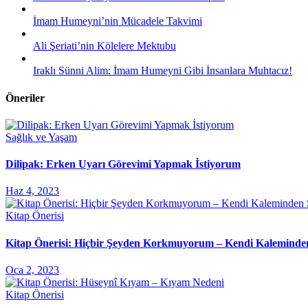
İmam Humeyni’nin Mücadele Takvimi
Ali Şeriati’nin Kölelere Mektubu
Iraklı Sünni Alim: İmam Humeyni Gibi İnsanlara Muhtacız!
Öneriler
Sağlık ve Yaşam
Dilipak: Erken Uyarı Görevimi Yapmak İstiyorum
Haz 4, 2023
Kitap Önerisi
Kitap Önerisi: Hiçbir Şeyden Korkmuyorum – Kendi Kaleminde
Oca 2, 2023
Kitap Önerisi