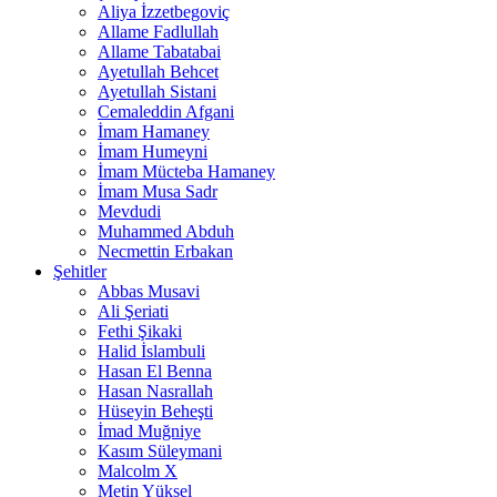
Aliya İzzetbegoviç
Allame Fadlullah
Allame Tabatabai
Ayetullah Behcet
Ayetullah Sistani
Cemaleddin Afgani
İmam Hamaney
İmam Humeyni
İmam Mücteba Hamaney
İmam Musa Sadr
Mevdudi
Muhammed Abduh
Necmettin Erbakan
Şehitler
Abbas Musavi
Ali Şeriati
Fethi Şikaki
Halid İslambuli
Hasan El Benna
Hasan Nasrallah
Hüseyin Beheşti
İmad Muğniye
Kasım Süleymani
Malcolm X
Metin Yüksel