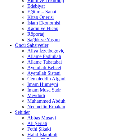
Bilim ve Teknoloji
Edebiyat
Eğitim – Sanat
Kitap Önerisi
İslam Ekonomisi
Kadın ve Hicap
Röportaj
Sağlık ve Yaşam
Öncü Şahsiyetler
Aliya İzzetbegoviç
Allame Fadlullah
Allame Tabatabai
Ayetullah Behcet
Ayetullah Sistani
Cemaleddin Afgani
İmam Humeyni
İmam Musa Sadr
Mevdudi
Muhammed Abduh
Necmettin Erbakan
Şehitler
Abbas Musavi
Ali Şeriati
Fethi Şikaki
Halid İslambuli