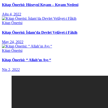
Kitap Önerisi: Hüseynî Kıyam – Kıyam Nedeni
Ağu 4, 2022
Kitap Önerisi
Kitap Önerisi: İslam’da Devlet Velâyet-i Fâkih
May 24, 2022
Kitap Önerisi
Kitap Önerisi: “ Allah’ın Ayı “
Nis 2, 2022