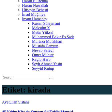
Hasan El Benna
Hasan Nasrallah
Hüseyin Beheşti
İmad Muğniye
İmam Hamaney
Kasım Süleymani
Malcolm X
Metin Yüksel
Muhammed Bakır Es Sadr
Murtaza Mutahhari
Mustafa Çamran
Nevab Safevi
Ömer Muhtar
Ragıp Harb
Şeyh Ahmed Yasin
Seyyid Kutup
Etiket:
kirada
Ayetullah Sistani
45 Yıldır Kirada Oturan Şii Taklit Mercisi