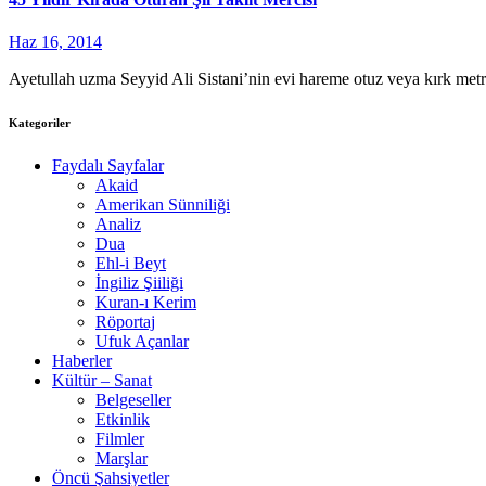
Haz 16, 2014
Ayetullah uzma Seyyid Ali Sistani’nin evi hareme otuz veya kırk metr
Kategoriler
Faydalı Sayfalar
Akaid
Amerikan Sünniliği
Analiz
Dua
Ehl-i Beyt
İngiliz Şiiliği
Kuran-ı Kerim
Röportaj
Ufuk Açanlar
Haberler
Kültür – Sanat
Belgeseller
Etkinlik
Filmler
Marşlar
Öncü Şahsiyetler