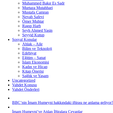
Muhammed Bakır Es Sadr
Murtaza Mutahhari
Mustafa Çamran
Nevab Safevi
Ömer Muhtar
Ragıp Harb
Şeyh Ahmed Yasin
Seyyid Kutup
Sosyal Konular
Ahlak – Aile
Bilim ve Teknoloji
Edebiyat
Eğitim – Sanat
İslam Ekonomisi
Kadın ve Hicap
Kitap Önerisi
Sağlık ve Yaşam
Uncategorized
Vahdet Konusu
Vahdet Önderleri
BBC’nin İmam Humeyni hakkındaki iftirası ne anlama geliyor
İmam Humeyni’ye Atılan İftiralara Cevaplar