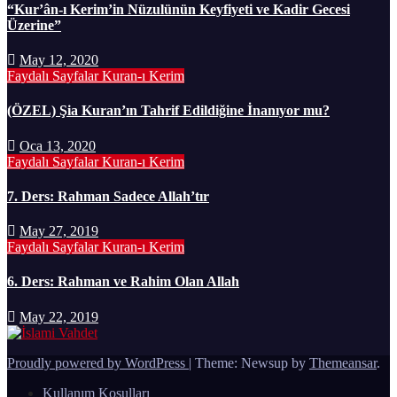
“Kur’ân-ı Kerim’in Nüzulünün Keyfiyeti ve Kadir Gecesi
Üzerine”
May 12, 2020
Faydalı Sayfalar
Kuran-ı Kerim
(ÖZEL) Şia Kuran’ın Tahrif Edildiğine İnanıyor mu?
Oca 13, 2020
Faydalı Sayfalar
Kuran-ı Kerim
7. Ders: Rahman Sadece Allah’tır
May 27, 2019
Faydalı Sayfalar
Kuran-ı Kerim
6. Ders: Rahman ve Rahim Olan Allah
May 22, 2019
Proudly powered by WordPress
|
Theme: Newsup by
Themeansar
.
Kullanım Koşulları