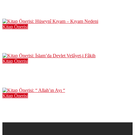
Kaleminden Şehid Süleymani
Oca 2, 2023
Kitap Önerisi
Kitap Önerisi: Hüseynî Kıyam – Kıyam Nedeni
Ağu 4, 2022
Kitap Önerisi
Kitap Önerisi: İslam’da Devlet Velâyet-i Fâkih
May 24, 2022
Kitap Önerisi
Kitap Önerisi: “ Allah’ın Ayı “
Nis 2, 2022