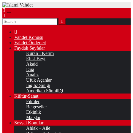
Skip
to
content
Vahdet Konusu
Vahdet Önderleri
Faydalı Sayfalar
Kuran-ı Kerim
Ehl-i Beyt
Akaid
Dua
Analiz
Ufuk Açanlar
İngiliz Şiiliği
Amerikan Sünniliği
Kültür-Sanat
Filmler
Belgeseller
Etkinlik
Marşlar
Sosyal Konular
Ahlak – Aile