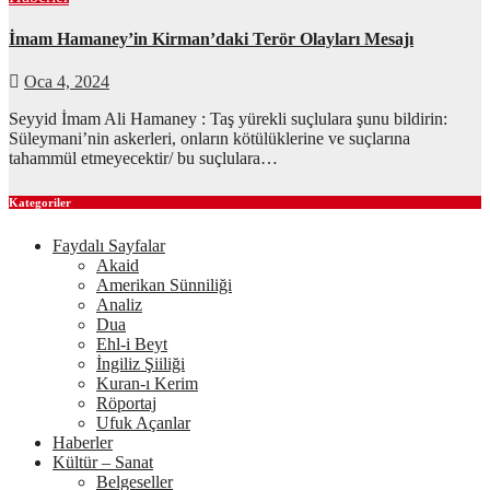
İmam Hamaney’in Kirman’daki Terör Olayları Mesajı
Oca 4, 2024
Seyyid İmam Ali Hamaney : Taş yürekli suçlulara şunu bildirin:
Süleymani’nin askerleri, onların kötülüklerine ve suçlarına
tahammül etmeyecektir/ bu suçlulara…
Kategoriler
Faydalı Sayfalar
Akaid
Amerikan Sünniliği
Analiz
Dua
Ehl-i Beyt
İngiliz Şiiliği
Kuran-ı Kerim
Röportaj
Ufuk Açanlar
Haberler
Kültür – Sanat
Belgeseller