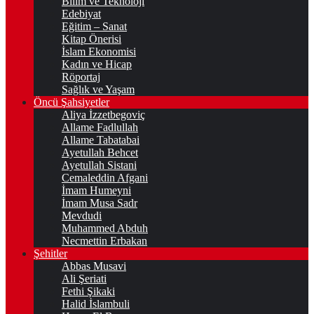
Bilim ve Teknoloji
Edebiyat
Eğitim – Sanat
Kitap Önerisi
İslam Ekonomisi
Kadın ve Hicap
Röportaj
Sağlık ve Yaşam
Öncü Şahsiyetler
Aliya İzzetbegoviç
Allame Fadlullah
Allame Tabatabai
Ayetullah Behcet
Ayetullah Sistani
Cemaleddin Afgani
İmam Humeyni
İmam Musa Sadr
Mevdudi
Muhammed Abduh
Necmettin Erbakan
Şehitler
Abbas Musavi
Ali Şeriati
Fethi Şikaki
Halid İslambuli