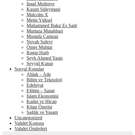
İmad Muğniye
Kasım Süleymani
Malcolm X
Metin Yüksel
Muhammed Bakır Es Sadr
Murtaza Mutahhari
Mustafa Çamran
Nevab Safevi
Ömer Muhtar
Ragıp Harb
Şeyh Ahmed Yasin
Seyyid Kutup
Sosyal Konular
Ahlak – Aile
Bilim ve Teknoloji
Edebiyat
Eğitim – Sanat
İslam Ekonomisi
Kadın ve Hicap
Kitap Önerisi
Sağlık ve Yaşam
Uncategorized
Vahdet Konusu
Vahdet Önderleri