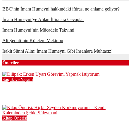
BBC’nin İmam Humeyni hakkındaki iftirası ne anlama geliyor?
İmam Humeyni’ye Atılan İftiralara Cevaplar
İmam Humeyni’nin Mücadele Takvimi
Ali Şeriati’nin Kölelere Mektubu
Iraklı Sünni Alim: İmam Humeyni Gibi İnsanlara Muhtacız!
Öneriler
Sağlık ve Yaşam
Dilipak: Erken Uyarı Görevimi Yapmak İstiyorum
Haz 4, 2023
Kitap Önerisi
Kitap Önerisi: Hiçbir Şeyden Korkmuyorum – Kendi