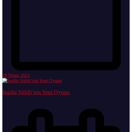
29 Nisan 2023
İngiliz Şiiliği’nin Yeni Oyunu