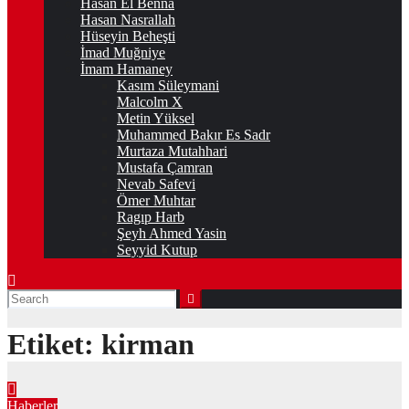
Hasan El Benna
Hasan Nasrallah
Hüseyin Beheşti
İmad Muğniye
İmam Hamaney
Kasım Süleymani
Malcolm X
Metin Yüksel
Muhammed Bakır Es Sadr
Murtaza Mutahhari
Mustafa Çamran
Nevab Safevi
Ömer Muhtar
Ragıp Harb
Şeyh Ahmed Yasin
Seyyid Kutup
Etiket:
kirman
Haberler