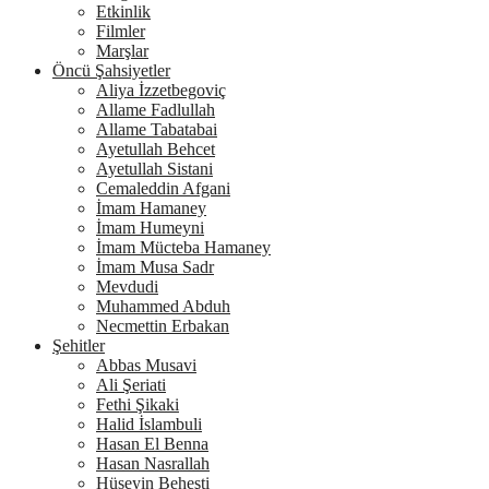
Etkinlik
Filmler
Marşlar
Öncü Şahsiyetler
Aliya İzzetbegoviç
Allame Fadlullah
Allame Tabatabai
Ayetullah Behcet
Ayetullah Sistani
Cemaleddin Afgani
İmam Hamaney
İmam Humeyni
İmam Mücteba Hamaney
İmam Musa Sadr
Mevdudi
Muhammed Abduh
Necmettin Erbakan
Şehitler
Abbas Musavi
Ali Şeriati
Fethi Şikaki
Halid İslambuli
Hasan El Benna
Hasan Nasrallah
Hüseyin Beheşti