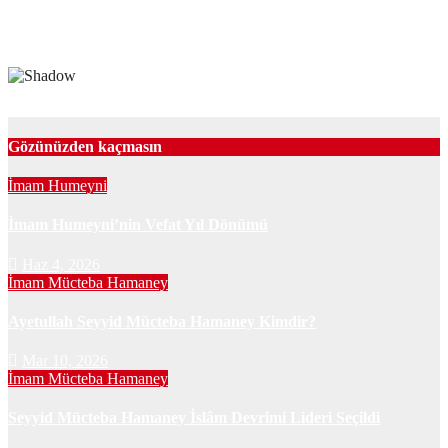
Gözünüzden kaçmasın
İmam Humeyni
İmam Humeyni’nin Vefat Yıl Dönümü
Haz 4, 2026
İmam Mücteba Hamaney
Ayetullah Seyyid Mücteba Hamaney Kimdir?
Mar 10, 2026
İmam Mücteba Hamaney
Seyyid Mücteba Hamaney İslâm Devrimi Lideri Seçildi