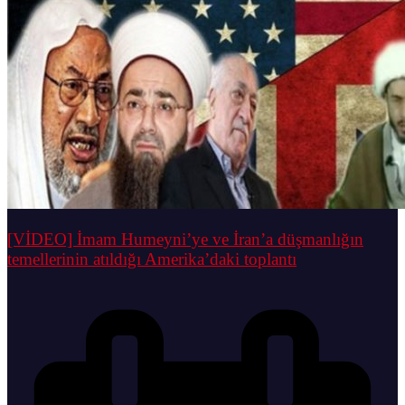
[VİDEO] İmam Humeyni’ye ve İran’a düşmanlığın
temellerinin atıldığı Amerika’daki toplantı