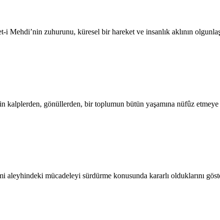
-i Mehdi’nin zuhurunu, küresel bir hareket ve insanlık aklının olgunl
kalplerden, gönüllerden, bir toplumun bütün yaşamına nüfûz etmeye
timi aleyhindeki mücadeleyi sürdürme konusunda kararlı olduklarını gös