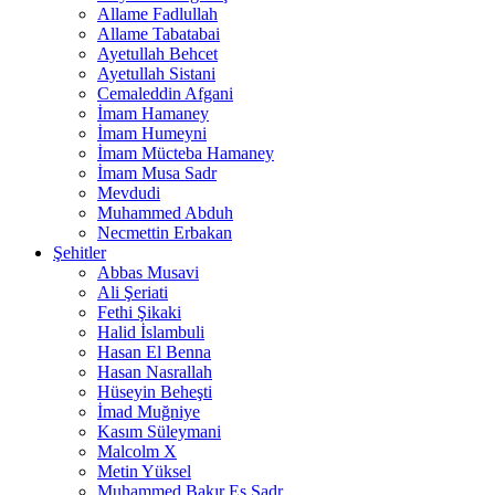
Allame Fadlullah
Allame Tabatabai
Ayetullah Behcet
Ayetullah Sistani
Cemaleddin Afgani
İmam Hamaney
İmam Humeyni
İmam Mücteba Hamaney
İmam Musa Sadr
Mevdudi
Muhammed Abduh
Necmettin Erbakan
Şehitler
Abbas Musavi
Ali Şeriati
Fethi Şikaki
Halid İslambuli
Hasan El Benna
Hasan Nasrallah
Hüseyin Beheşti
İmad Muğniye
Kasım Süleymani
Malcolm X
Metin Yüksel
Muhammed Bakır Es Sadr