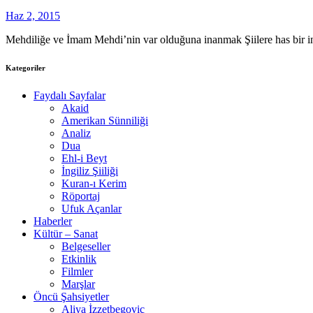
Haz 2, 2015
Mehdiliğe ve İmam Mehdi’nin var olduğuna inanmak Şiilere has bir i
Kategoriler
Faydalı Sayfalar
Akaid
Amerikan Sünniliği
Analiz
Dua
Ehl-i Beyt
İngiliz Şiiliği
Kuran-ı Kerim
Röportaj
Ufuk Açanlar
Haberler
Kültür – Sanat
Belgeseller
Etkinlik
Filmler
Marşlar
Öncü Şahsiyetler
Aliya İzzetbegoviç