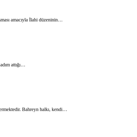
aşması amacıyla İlahi düzeninin…
 adım attığı…
termektedir. Bahreyn halkı, kendi…