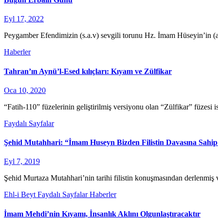
Eyl 17, 2022
Peygamber Efendimizin (s.a.v) sevgili torunu Hz. İmam Hüseyin’in (a
Haberler
Tahran’ın Aynü’l-Esed kılıçları: Kıyam ve Zülfikar
Oca 10, 2020
“Fatih-110” füzelerinin geliştirilmiş versiyonu olan “Zülfikar” füzesi
Faydalı Sayfalar
Şehid Mutahhari: “İmam Huseyn Bizden Filistin Davasına Sahip
Eyl 7, 2019
Şehid Murtaza Mutahhari’nin tarihi filistin konuşmasından derlenmi
Ehl-i Beyt
Faydalı Sayfalar
Haberler
İmam Mehdi’nin Kıyamı, İnsanlık Aklını Olgunlaştıracaktır