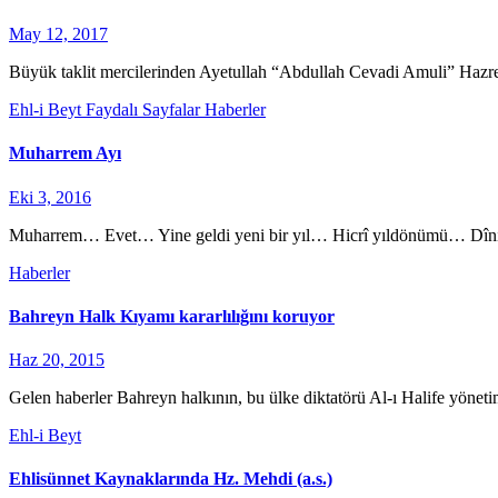
May 12, 2017
Büyük taklit mercilerinden Ayetullah “Abdullah Cevadi Amuli” Hazret
Ehl-i Beyt
Faydalı Sayfalar
Haberler
Muharrem Ayı
Eki 3, 2016
Muharrem… Evet… Yine geldi yeni bir yıl… Hicrî yıldönümü… Dînin 
Haberler
Bahreyn Halk Kıyamı kararlılığını koruyor
Haz 20, 2015
Gelen haberler Bahreyn halkının, bu ülke diktatörü Al-ı Halife yöne
Ehl-i Beyt
Ehlisünnet Kaynaklarında Hz. Mehdi (a.s.)