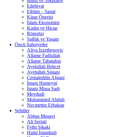
Bilim ve Teknoloji
Edebiyat
Eğitim – Sanat
Kitap Önerisi
İslam Ekonomisi
Kadın ve Hicap
Röportaj
Sağlık ve Yaşam
Öncü Şahsiyetler
Aliya İzzetbegoviç
Allame Fadlullah
Allame Tabatabai
Ayetullah Behcet
Ayetullah Sistani
Cemaleddin Afgani
İmam Humeyni
İmam Musa Sadr
Mevdudi
Muhammed Abduh
Necmettin Erbakan
Şehitler
Abbas Musavi
Ali Şeriati
Fethi Şikaki
Halid İslambuli