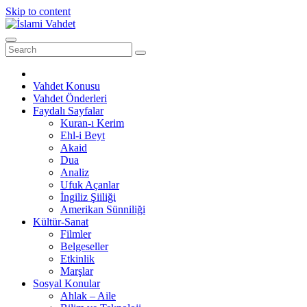
Skip to content
Vahdet Konusu
Vahdet Önderleri
Faydalı Sayfalar
Kuran-ı Kerim
Ehl-i Beyt
Akaid
Dua
Analiz
Ufuk Açanlar
İngiliz Şiiliği
Amerikan Sünniliği
Kültür-Sanat
Filmler
Belgeseller
Etkinlik
Marşlar
Sosyal Konular
Ahlak – Aile