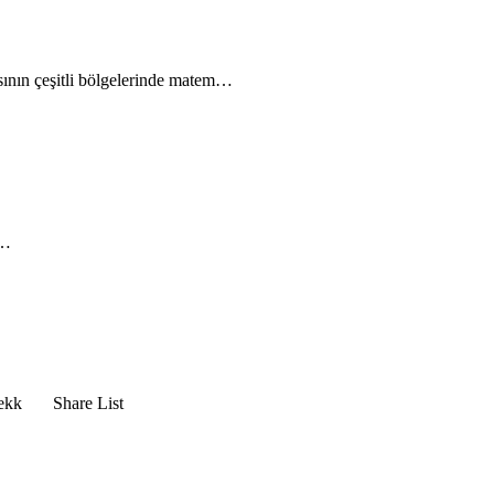
sının çeşitli bölgelerinde matem…
k…
-Aqekk Share List