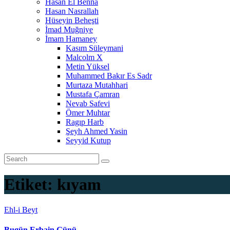
Hasan El Benna
Hasan Nasrallah
Hüseyin Beheşti
İmad Muğniye
İmam Hamaney
Kasım Süleymani
Malcolm X
Metin Yüksel
Muhammed Bakır Es Sadr
Murtaza Mutahhari
Mustafa Çamran
Nevab Safevi
Ömer Muhtar
Ragıp Harb
Şeyh Ahmed Yasin
Seyyid Kutup
Etiket:
kıyam
Ehl-i Beyt
Bugün Erbain Günü