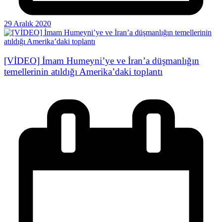
29 Aralık 2020
[VİDEO] İmam Humeyni’ye ve İran’a düşmanlığın
temellerinin atıldığı Amerika’daki toplantı