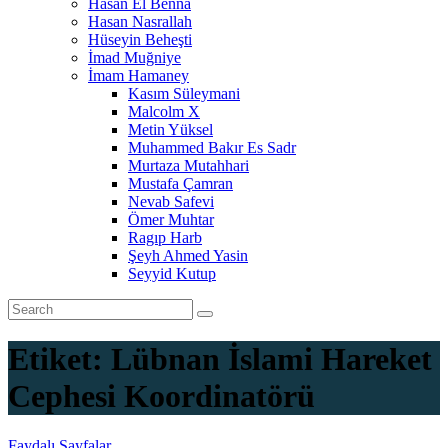
Hasan El Benna
Hasan Nasrallah
Hüseyin Beheşti
İmad Muğniye
İmam Hamaney
Kasım Süleymani
Malcolm X
Metin Yüksel
Muhammed Bakır Es Sadr
Murtaza Mutahhari
Mustafa Çamran
Nevab Safevi
Ömer Muhtar
Ragıp Harb
Şeyh Ahmed Yasin
Seyyid Kutup
Etiket:
Lübnan İslami Hareket
Cephesi Koordinatörü
Faydalı Sayfalar