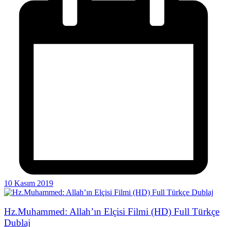
10 Kasım 2019
Hz.Muhammed: Allah’ın Elçisi Filmi (HD) Full Türkçe
Dublaj