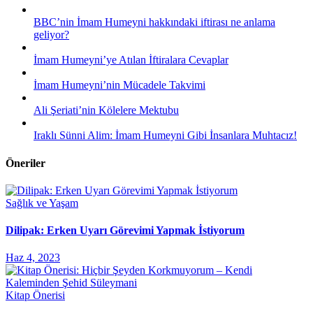
BBC’nin İmam Humeyni hakkındaki iftirası ne anlama
geliyor?
İmam Humeyni’ye Atılan İftiralara Cevaplar
İmam Humeyni’nin Mücadele Takvimi
Ali Şeriati’nin Kölelere Mektubu
Iraklı Sünni Alim: İmam Humeyni Gibi İnsanlara Muhtacız!
Öneriler
Sağlık ve Yaşam
Dilipak: Erken Uyarı Görevimi Yapmak İstiyorum
Haz 4, 2023
Kitap Önerisi