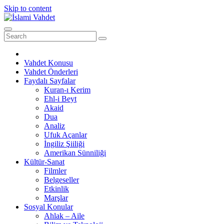
Skip to content
Vahdet Konusu
Vahdet Önderleri
Faydalı Sayfalar
Kuran-ı Kerim
Ehl-i Beyt
Akaid
Dua
Analiz
Ufuk Açanlar
İngiliz Şiiliği
Amerikan Sünniliği
Kültür-Sanat
Filmler
Belgeseller
Etkinlik
Marşlar
Sosyal Konular
Ahlak – Aile