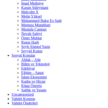
İmad Muğniye
Kasım Süleymani
Malcolm X
Metin Yüksel
Muhammed Bakır Es Sadr
Murtaza Mutahhari
Mustafa Çamran
Nevab Safevi
Ömer Muhtar
Ragıp Harb
Şeyh Ahmed Yasin
Seyyid Kutup
Sosyal Konular
Ahlak – Aile
Bilim ve Teknoloji
Edebiyat
Eğitim – Sanat
İslam Ekonomisi
Kadın ve Hicap
Kitap Önerisi
Sağlık ve Yaşam
Uncategorized
Vahdet Konusu
Vahdet Önderleri