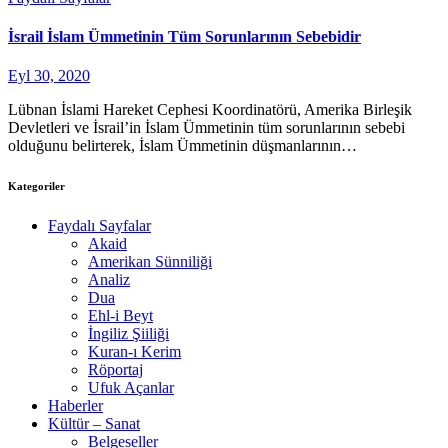
İsrail İslam Ümmetinin Tüm Sorunlarının Sebebidir
Eyl 30, 2020
Lübnan İslami Hareket Cephesi Koordinatörü, Amerika Birleşik
Devletleri ve İsrail’in İslam Ümmetinin tüm sorunlarının sebebi
olduğunu belirterek, İslam Ümmetinin düşmanlarının…
Kategoriler
Faydalı Sayfalar
Akaid
Amerikan Sünniliği
Analiz
Dua
Ehl-i Beyt
İngiliz Şiiliği
Kuran-ı Kerim
Röportaj
Ufuk Açanlar
Haberler
Kültür – Sanat
Belgeseller