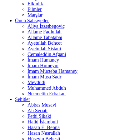
Etkinlik
Filmler
Marşlar
Öncü Şahsiyetler
Aliya İzzetbegoviç
Allame Fadlullah
Allame Tabatabai
Ayetullah Behcet
Ayetullah Sistani
Cemaleddin Afgani
İmam Hamaney
İmam Humeyni
İmam Mücteba Hamaney
İmam Musa Sadr
Mevdudi
Muhammed Abduh
Necmettin Erbakan
Şehitler
Abbas Musavi
Ali Şeriati
Fethi Şikaki
Halid İslambuli
Hasan El Benna
Hasan Nasrallah
Hüseyin Beheşti