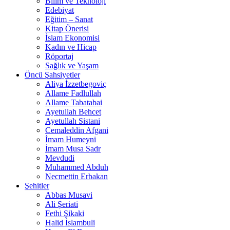
Bilim ve Teknoloji
Edebiyat
Eğitim – Sanat
Kitap Önerisi
İslam Ekonomisi
Kadın ve Hicap
Röportaj
Sağlık ve Yaşam
Öncü Şahsiyetler
Aliya İzzetbegoviç
Allame Fadlullah
Allame Tabatabai
Ayetullah Behcet
Ayetullah Sistani
Cemaleddin Afgani
İmam Humeyni
İmam Musa Sadr
Mevdudi
Muhammed Abduh
Necmettin Erbakan
Şehitler
Abbas Musavi
Ali Şeriati
Fethi Şikaki
Halid İslambuli