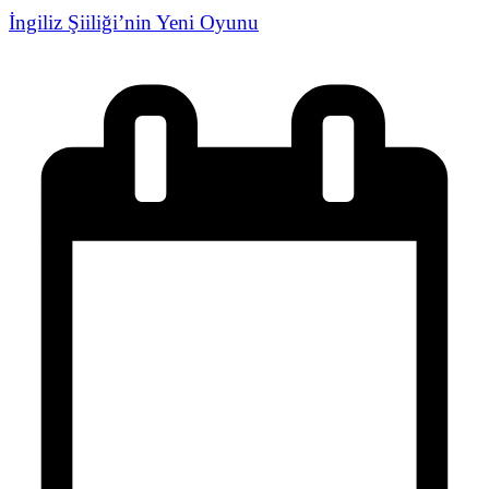
İngiliz Şiiliği’nin Yeni Oyunu