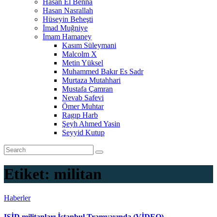
Hasan El Benna
Hasan Nasrallah
Hüseyin Beheşti
İmad Muğniye
İmam Hamaney
Kasım Süleymani
Malcolm X
Metin Yüksel
Muhammed Bakır Es Sadr
Murtaza Mutahhari
Mustafa Çamran
Nevab Safevi
Ömer Muhtar
Ragıp Harb
Şeyh Ahmed Yasin
Seyyid Kutup
Etiket:
militan
Haberler
IŞİD militanları İstanbul Tramvayında (VİDEO)