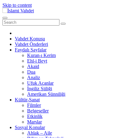
Skip to content
Vahdet Konusu
Vahdet Önderleri
Faydalı Sayfalar
Kuran-ı Kerim
Ehl-i Beyt
Akaid
Dua
Analiz
Ufuk Açanlar
İngiliz Şiiliği
Amerikan Sünniliği
Kültür-Sanat
Filmler
Belgeseller
Etkinlik
Marşlar
Sosyal Konular
Ahlak – Aile