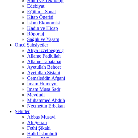
Bilim ve Teknoloji
Edebiyat
Eğitim – Sanat
Kitap Önerisi
İslam Ekonomisi
Kadın ve Hicap
Röportaj
Sağlık ve Yaşam
Öncü Şahsiyetler
Aliya İzzetbegoviç
Allame Fadlullah
Allame Tabatabai
Ayetullah Behcet
Ayetullah Sistani
Cemaleddin Afgani
İmam Humeyni
İmam Musa Sadr
Mevdudi
Muhammed Abduh
Necmettin Erbakan
Şehitler
Abbas Musavi
Ali Şeriati
Fethi Şikaki
Halid İslambuli