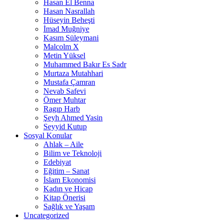
Hasan El Benna
Hasan Nasrallah
Hüseyin Beheşti
İmad Muğniye
Kasım Süleymani
Malcolm X
Metin Yüksel
Muhammed Bakır Es Sadr
Murtaza Mutahhari
Mustafa Çamran
Nevab Safevi
Ömer Muhtar
Ragıp Harb
Şeyh Ahmed Yasin
Seyyid Kutup
Sosyal Konular
Ahlak – Aile
Bilim ve Teknoloji
Edebiyat
Eğitim – Sanat
İslam Ekonomisi
Kadın ve Hicap
Kitap Önerisi
Sağlık ve Yaşam
Uncategorized