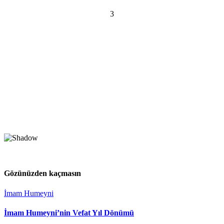
3
Gözünüzden kaçmasın
İmam Humeyni
İmam Humeyni’nin Vefat Yıl Dönümü