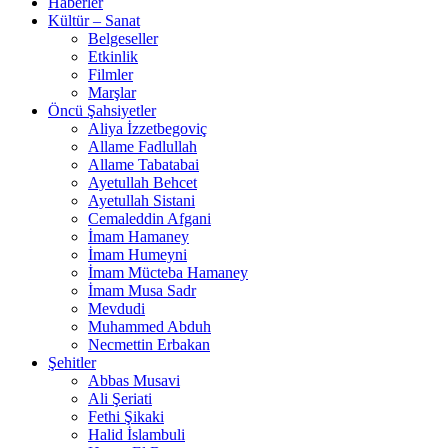
Haberler
Kültür – Sanat
Belgeseller
Etkinlik
Filmler
Marşlar
Öncü Şahsiyetler
Aliya İzzetbegoviç
Allame Fadlullah
Allame Tabatabai
Ayetullah Behcet
Ayetullah Sistani
Cemaleddin Afgani
İmam Hamaney
İmam Humeyni
İmam Mücteba Hamaney
İmam Musa Sadr
Mevdudi
Muhammed Abduh
Necmettin Erbakan
Şehitler
Abbas Musavi
Ali Şeriati
Fethi Şikaki
Halid İslambuli