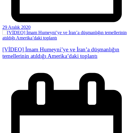
29 Aralık 2020
[VİDEO] İmam Humeyni’ye ve İran’a düşmanlığın
temellerinin atıldığı Amerika’daki toplantı