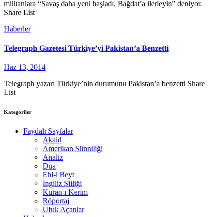
militanlara “Savaş daha yeni başladı, Bağdat’a ilerleyin” deniyor.
Share List
Haberler
Telegraph Gazetesi Türkiye’yi Pakistan’a Benzetti
Haz 13, 2014
Telegraph yazarı Türkiye’nin durumunu Pakistan’a benzetti Share
List
Kategoriler
Faydalı Sayfalar
Akaid
Amerikan Sünniliği
Analiz
Dua
Ehl-i Beyt
İngiliz Şiiliği
Kuran-ı Kerim
Röportaj
Ufuk Açanlar