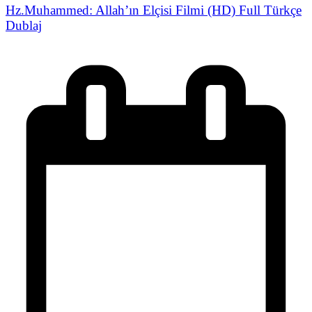
Hz.Muhammed: Allah’ın Elçisi Filmi (HD) Full Türkçe
Dublaj