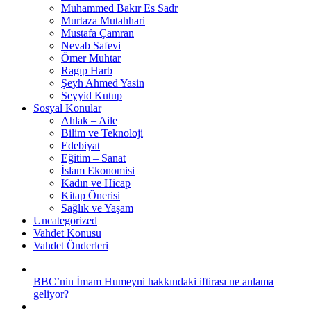
Muhammed Bakır Es Sadr
Murtaza Mutahhari
Mustafa Çamran
Nevab Safevi
Ömer Muhtar
Ragıp Harb
Şeyh Ahmed Yasin
Seyyid Kutup
Sosyal Konular
Ahlak – Aile
Bilim ve Teknoloji
Edebiyat
Eğitim – Sanat
İslam Ekonomisi
Kadın ve Hicap
Kitap Önerisi
Sağlık ve Yaşam
Uncategorized
Vahdet Konusu
Vahdet Önderleri
BBC’nin İmam Humeyni hakkındaki iftirası ne anlama
geliyor?