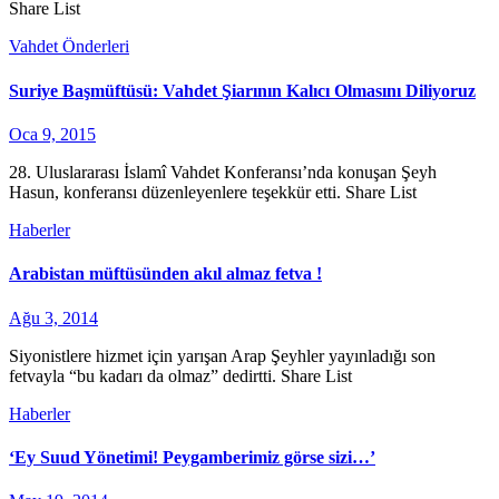
Share List
Vahdet Önderleri
Suriye Başmüftüsü: Vahdet Şiarının Kalıcı Olmasını Diliyoruz
Oca 9, 2015
28. Uluslararası İslamî Vahdet Konferansı’nda konuşan Şeyh
Hasun, konferansı düzenleyenlere teşekkür etti. Share List
Haberler
Arabistan müftüsünden akıl almaz fetva !
Ağu 3, 2014
Siyonistlere hizmet için yarışan Arap Şeyhler yayınladığı son
fetvayla “bu kadarı da olmaz” dedirtti. Share List
Haberler
‘Ey Suud Yönetimi! Peygamberimiz görse sizi…’