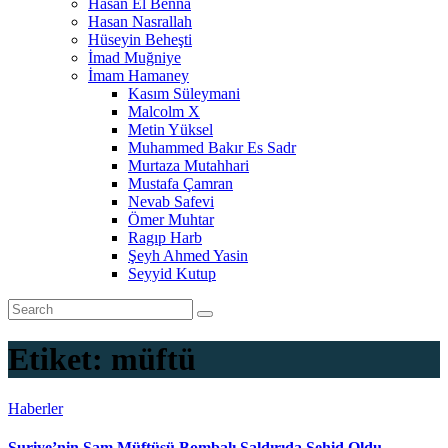
Hasan El Benna
Hasan Nasrallah
Hüseyin Beheşti
İmad Muğniye
İmam Hamaney
Kasım Süleymani
Malcolm X
Metin Yüksel
Muhammed Bakır Es Sadr
Murtaza Mutahhari
Mustafa Çamran
Nevab Safevi
Ömer Muhtar
Ragıp Harb
Şeyh Ahmed Yasin
Seyyid Kutup
Etiket:
müftü
Haberler
Suriye’nin Şam Müftüsü Bombalı Saldırıda Şehid Oldu