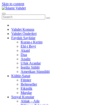
Skip to content
Vahdet Konusu
Vahdet Önderleri
Faydalı Sayfalar
Kuran-ı Kerim
Ehl-i Beyt
Akaid
Dua
Analiz
Ufuk Açanlar
İngiliz Şiiliği
Amerikan Sünniliği
Kültür-Sanat
Filmler
Belgeseller
Etkinlik
Marşlar
Sosyal Konular
Ahlak – Aile