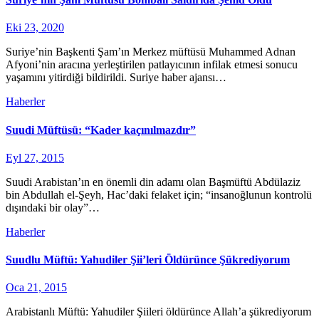
Eki 23, 2020
Suriye’nin Başkenti Şam’ın Merkez müftüsü Muhammed Adnan
Afyoni’nin aracına yerleştirilen patlayıcının infilak etmesi sonucu
yaşamını yitirdiği bildirildi. Suriye haber ajansı…
Haberler
Suudi Müftüsü: “Kader kaçınılmazdır”
Eyl 27, 2015
Suudi Arabistan’ın en önemli din adamı olan Başmüftü Abdülaziz
bin Abdullah el-Şeyh, Hac’daki felaket için; “insanoğlunun kontrolü
dışındaki bir olay”…
Haberler
Suudlu Müftü: Yahudiler Şii’leri Öldürünce Şükrediyorum
Oca 21, 2015
Arabistanlı Müftü: Yahudiler Şiileri öldürünce Allah’a şükrediyorum