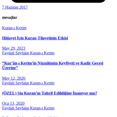
7 Haziran 2017
mesajlar
Kuran-ı Kerim
Hidayet İçin Kuran Tilavetinin Etkisi
May 29, 2023
Faydalı Sayfalar
Kuran-ı Kerim
“Kur’ân-ı Kerim’in Nüzulünün Keyfiyeti ve Kadir Gecesi
Üzerine”
May 12, 2020
Faydalı Sayfalar
Kuran-ı Kerim
(ÖZEL) Şia Kuran’ın Tahrif Edildiğine İnanıyor mu?
Oca 13, 2020
Faydalı Sayfalar
Kuran-ı Kerim