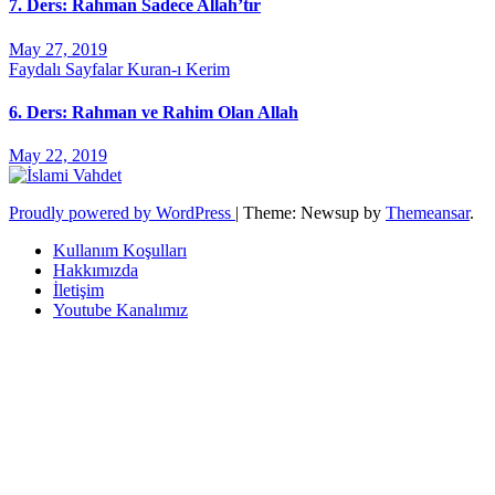
7. Ders: Rahman Sadece Allah’tır
May 27, 2019
Faydalı Sayfalar
Kuran-ı Kerim
6. Ders: Rahman ve Rahim Olan Allah
May 22, 2019
Proudly powered by WordPress
|
Theme: Newsup by
Themeansar
.
Kullanım Koşulları
Hakkımızda
İletişim
Youtube Kanalımız