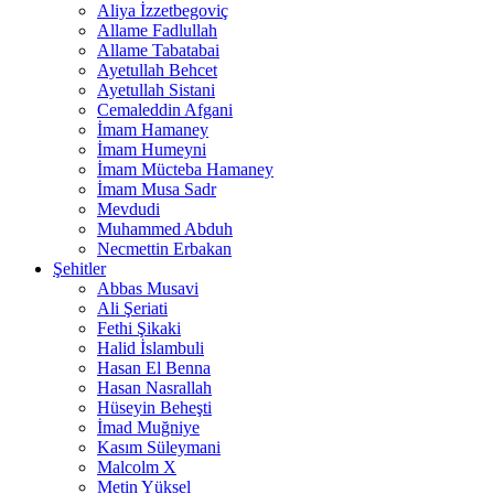
Aliya İzzetbegoviç
Allame Fadlullah
Allame Tabatabai
Ayetullah Behcet
Ayetullah Sistani
Cemaleddin Afgani
İmam Hamaney
İmam Humeyni
İmam Mücteba Hamaney
İmam Musa Sadr
Mevdudi
Muhammed Abduh
Necmettin Erbakan
Şehitler
Abbas Musavi
Ali Şeriati
Fethi Şikaki
Halid İslambuli
Hasan El Benna
Hasan Nasrallah
Hüseyin Beheşti
İmad Muğniye
Kasım Süleymani
Malcolm X
Metin Yüksel