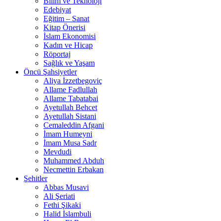
Bilim ve Teknoloji
Edebiyat
Eğitim – Sanat
Kitap Önerisi
İslam Ekonomisi
Kadın ve Hicap
Röportaj
Sağlık ve Yaşam
Öncü Şahsiyetler
Aliya İzzetbegoviç
Allame Fadlullah
Allame Tabatabai
Ayetullah Behcet
Ayetullah Sistani
Cemaleddin Afgani
İmam Humeyni
İmam Musa Sadr
Mevdudi
Muhammed Abduh
Necmettin Erbakan
Şehitler
Abbas Musavi
Ali Şeriati
Fethi Şikaki
Halid İslambuli