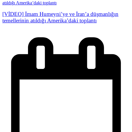
[VİDEO] İmam Humeyni’ye ve İran’a düşmanlığın
temellerinin atıldığı Amerika’daki toplantı