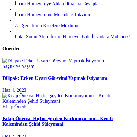
İmam Humeyni’ye Atılan İftiralara Cevaplar
İmam Humeyni’nin Mücadele Takvimi
Ali Şeriati’nin Kölelere Mektubu
Iraklı Sünni Alim: İmam Humeyni Gibi İnsanlara Muhtacız!
Öneriler
Sağlık ve Yaşam
Dilipak: Erken Uyarı Görevimi Yapmak İstiyorum
Haz 4, 2023
Kitap Önerisi
Kitap Önerisi: Hiçbir Şeyden Korkmuyorum – Kendi
Kaleminden Şehid Süleymani
Oca 2, 2023