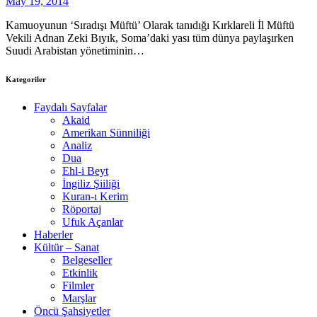
May 19, 2014
Kamuoyunun ‘Sıradışı Müftü’ Olarak tanıdığı Kırklareli İl Müftü
Vekili Adnan Zeki Bıyık, Soma’daki yası tüm dünya paylaşırken
Suudi Arabistan yönetiminin…
Kategoriler
Faydalı Sayfalar
Akaid
Amerikan Sünniliği
Analiz
Dua
Ehl-i Beyt
İngiliz Şiiliği
Kuran-ı Kerim
Röportaj
Ufuk Açanlar
Haberler
Kültür – Sanat
Belgeseller
Etkinlik
Filmler
Marşlar
Öncü Şahsiyetler