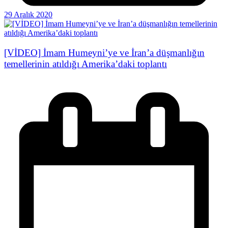
29 Aralık 2020
[VİDEO] İmam Humeyni’ye ve İran’a düşmanlığın
temellerinin atıldığı Amerika’daki toplantı