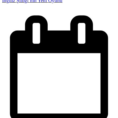
İngiliz Şiiliği’nin Yeni Oyunu