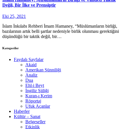
Değil, Bir İlke ve Prensiptir
Eki 25, 2021
İslam İnkılabı Rehberi İmam Hamaney, “Müslümanların birliği,
bazılarının artık belli şartlar nedeniyle birlik olunması gerektiğini
düşündüğü bir taktik değil, bir…
Kategoriler
Faydalı Sayfalar
Akaid
Amerikan Sünniliği
Analiz
Dua
Ehl-i Beyt
İngiliz Şiiliği
Kuran-ı Kerim
Röportaj
Ufuk Açanlar
Haberler
Kültür – Sanat
Belgeseller
Etkinlik