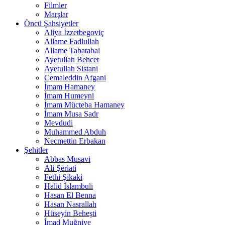
Filmler
Marşlar
Öncü Şahsiyetler
Aliya İzzetbegoviç
Allame Fadlullah
Allame Tabatabai
Ayetullah Behcet
Ayetullah Sistani
Cemaleddin Afgani
İmam Hamaney
İmam Humeyni
İmam Mücteba Hamaney
İmam Musa Sadr
Mevdudi
Muhammed Abduh
Necmettin Erbakan
Şehitler
Abbas Musavi
Ali Şeriati
Fethi Şikaki
Halid İslambuli
Hasan El Benna
Hasan Nasrallah
Hüseyin Beheşti
İmad Muğniye