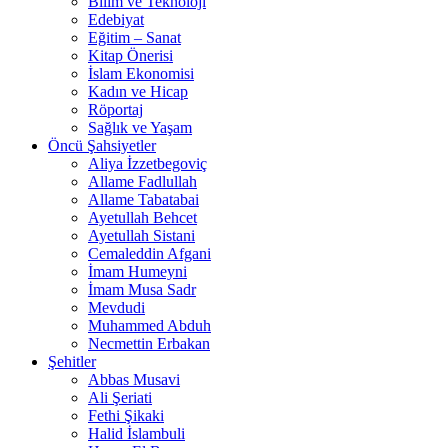
Bilim ve Teknoloji
Edebiyat
Eğitim – Sanat
Kitap Önerisi
İslam Ekonomisi
Kadın ve Hicap
Röportaj
Sağlık ve Yaşam
Öncü Şahsiyetler
Aliya İzzetbegoviç
Allame Fadlullah
Allame Tabatabai
Ayetullah Behcet
Ayetullah Sistani
Cemaleddin Afgani
İmam Humeyni
İmam Musa Sadr
Mevdudi
Muhammed Abduh
Necmettin Erbakan
Şehitler
Abbas Musavi
Ali Şeriati
Fethi Şikaki
Halid İslambuli