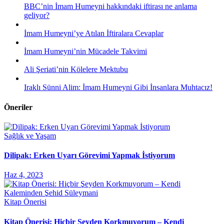
BBC’nin İmam Humeyni hakkındaki iftirası ne anlama
geliyor?
İmam Humeyni’ye Atılan İftiralara Cevaplar
İmam Humeyni’nin Mücadele Takvimi
Ali Şeriati’nin Kölelere Mektubu
Iraklı Sünni Alim: İmam Humeyni Gibi İnsanlara Muhtacız!
Öneriler
Sağlık ve Yaşam
Dilipak: Erken Uyarı Görevimi Yapmak İstiyorum
Haz 4, 2023
Kitap Önerisi
Kitap Önerisi: Hiçbir Şeyden Korkmuyorum – Kendi