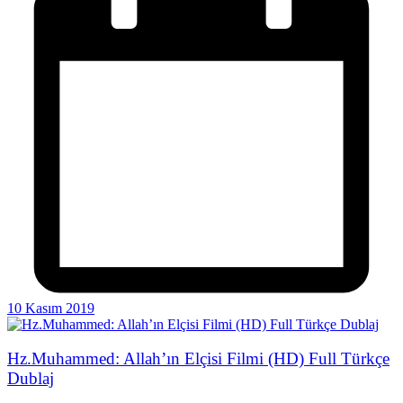
10 Kasım 2019
Hz.Muhammed: Allah’ın Elçisi Filmi (HD) Full Türkçe
Dublaj