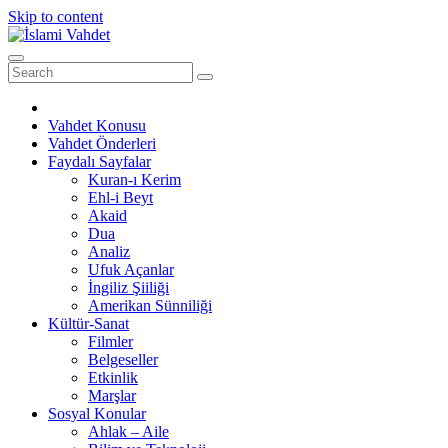
Skip to content
Vahdet Konusu
Vahdet Önderleri
Faydalı Sayfalar
Kuran-ı Kerim
Ehl-i Beyt
Akaid
Dua
Analiz
Ufuk Açanlar
İngiliz Şiiliği
Amerikan Sünniliği
Kültür-Sanat
Filmler
Belgeseller
Etkinlik
Marşlar
Sosyal Konular
Ahlak – Aile