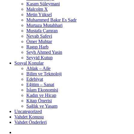
Kasım Süleymani
Malcolm X
Metin Yüksel
Muhammed Bakır Es Sadr
Murtaza Mutahhari
Mustafa Çamran
Nevab Safevi
Ömer Muhtar
Ragıp Harb
Şeyh Ahmed Yasin
Seyyid Kutup
Sosyal Konular
Ahlak – Aile
Bilim ve Teknoloji
Edebiyat
Eğitim – Sanat
İslam Ekonomisi
Kadın ve Hicap
Kitap Önerisi
Sağlık ve Yaşam
Uncategorized
Vahdet Konusu
Vahdet Önderleri