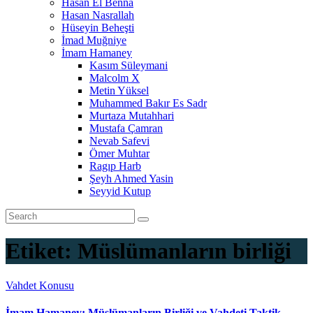
Hasan El Benna
Hasan Nasrallah
Hüseyin Beheşti
İmad Muğniye
İmam Hamaney
Kasım Süleymani
Malcolm X
Metin Yüksel
Muhammed Bakır Es Sadr
Murtaza Mutahhari
Mustafa Çamran
Nevab Safevi
Ömer Muhtar
Ragıp Harb
Şeyh Ahmed Yasin
Seyyid Kutup
Etiket:
Müslümanların birliği
Vahdet Konusu
İmam Hamaney: Müslümanların Birliği ve Vahdeti Taktik