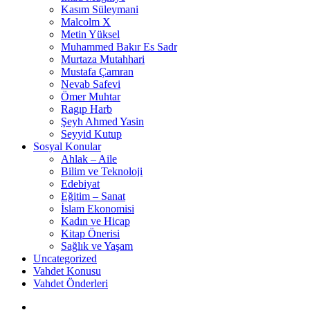
Kasım Süleymani
Malcolm X
Metin Yüksel
Muhammed Bakır Es Sadr
Murtaza Mutahhari
Mustafa Çamran
Nevab Safevi
Ömer Muhtar
Ragıp Harb
Şeyh Ahmed Yasin
Seyyid Kutup
Sosyal Konular
Ahlak – Aile
Bilim ve Teknoloji
Edebiyat
Eğitim – Sanat
İslam Ekonomisi
Kadın ve Hicap
Kitap Önerisi
Sağlık ve Yaşam
Uncategorized
Vahdet Konusu
Vahdet Önderleri