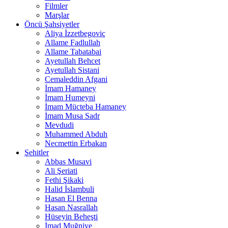
Filmler
Marşlar
Öncü Şahsiyetler
Aliya İzzetbegoviç
Allame Fadlullah
Allame Tabatabai
Ayetullah Behcet
Ayetullah Sistani
Cemaleddin Afgani
İmam Hamaney
İmam Humeyni
İmam Mücteba Hamaney
İmam Musa Sadr
Mevdudi
Muhammed Abduh
Necmettin Erbakan
Şehitler
Abbas Musavi
Ali Şeriati
Fethi Şikaki
Halid İslambuli
Hasan El Benna
Hasan Nasrallah
Hüseyin Beheşti
İmad Muğniye