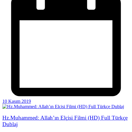
10 Kasım 2019
Hz.Muhammed: Allah’ın Elçisi Filmi (HD) Full Türkçe
Dublaj