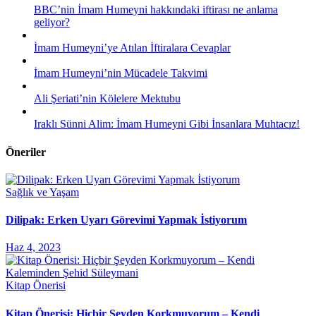
BBC’nin İmam Humeyni hakkındaki iftirası ne anlama
geliyor?
İmam Humeyni’ye Atılan İftiralara Cevaplar
İmam Humeyni’nin Mücadele Takvimi
Ali Şeriati’nin Kölelere Mektubu
Iraklı Sünni Alim: İmam Humeyni Gibi İnsanlara Muhtacız!
Öneriler
Sağlık ve Yaşam
Dilipak: Erken Uyarı Görevimi Yapmak İstiyorum
Haz 4, 2023
Kitap Önerisi
Kitap Önerisi: Hiçbir Şeyden Korkmuyorum – Kendi