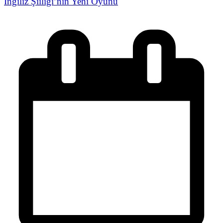
İngiliz Şiiliği’nin Yeni Oyunu