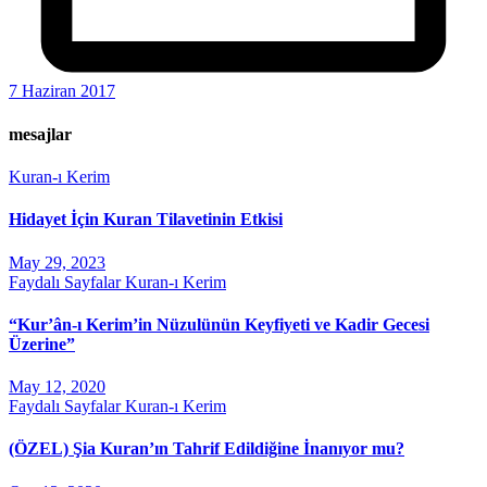
7 Haziran 2017
mesajlar
Kuran-ı Kerim
Hidayet İçin Kuran Tilavetinin Etkisi
May 29, 2023
Faydalı Sayfalar
Kuran-ı Kerim
“Kur’ân-ı Kerim’in Nüzulünün Keyfiyeti ve Kadir Gecesi
Üzerine”
May 12, 2020
Faydalı Sayfalar
Kuran-ı Kerim
(ÖZEL) Şia Kuran’ın Tahrif Edildiğine İnanıyor mu?