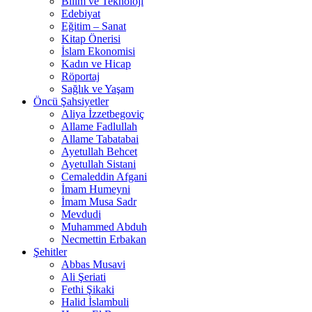
Bilim ve Teknoloji
Edebiyat
Eğitim – Sanat
Kitap Önerisi
İslam Ekonomisi
Kadın ve Hicap
Röportaj
Sağlık ve Yaşam
Öncü Şahsiyetler
Aliya İzzetbegoviç
Allame Fadlullah
Allame Tabatabai
Ayetullah Behcet
Ayetullah Sistani
Cemaleddin Afgani
İmam Humeyni
İmam Musa Sadr
Mevdudi
Muhammed Abduh
Necmettin Erbakan
Şehitler
Abbas Musavi
Ali Şeriati
Fethi Şikaki
Halid İslambuli