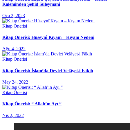
Kaleminden Şehid Süleymani
Oca 2, 2023
Kitap Önerisi
Kitap Önerisi: Hüseynî Kıyam – Kıyam Nedeni
Ağu 4, 2022
Kitap Önerisi
Kitap Önerisi: İslam’da Devlet Velâyet-i Fâkih
May 24, 2022
Kitap Önerisi
Kitap Önerisi: “ Allah’ın Ayı “
Nis 2, 2022