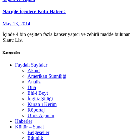
Nargile İçenlere Kötü Haber !
May 13, 2014
İçinde 4 bin çeşitten fazla kanser yapıcı ve zehirli madde bulunan
Share List
Kategoriler
Faydalı Sayfalar
Akaid
Amerikan Sünniliği
Analiz
Dua
Ehl-i Beyt
İngiliz Şiiliği
Kuran-ı Kerim
Röportaj
Ufuk Açanlar
Haberler
Kültür – Sanat
Belgeseller
Etkinlik