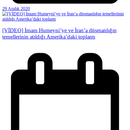
29 Aralık 2020
[VİDEO] İmam Humeyni’ye ve İran’a düşmanlığın
temellerinin atıldığı Amerika’daki toplantı