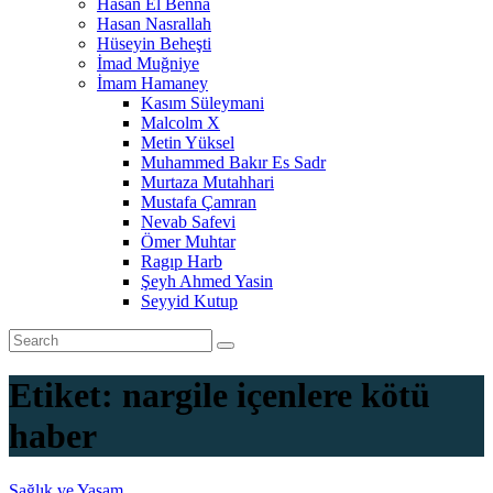
Hasan El Benna
Hasan Nasrallah
Hüseyin Beheşti
İmad Muğniye
İmam Hamaney
Kasım Süleymani
Malcolm X
Metin Yüksel
Muhammed Bakır Es Sadr
Murtaza Mutahhari
Mustafa Çamran
Nevab Safevi
Ömer Muhtar
Ragıp Harb
Şeyh Ahmed Yasin
Seyyid Kutup
Etiket:
nargile içenlere kötü
haber
Sağlık ve Yaşam