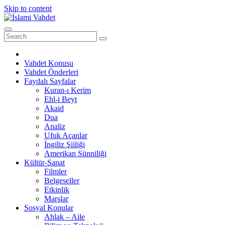
Skip to content
Vahdet Konusu
Vahdet Önderleri
Faydalı Sayfalar
Kuran-ı Kerim
Ehl-i Beyt
Akaid
Dua
Analiz
Ufuk Açanlar
İngiliz Şiiliği
Amerikan Sünniliği
Kültür-Sanat
Filmler
Belgeseller
Etkinlik
Marşlar
Sosyal Konular
Ahlak – Aile