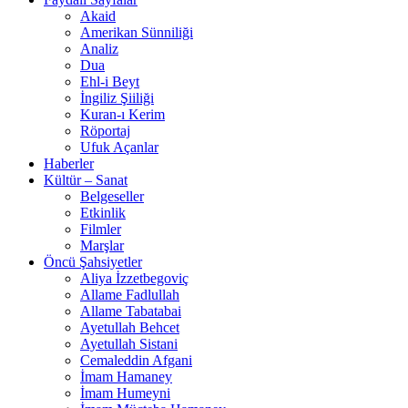
Akaid
Amerikan Sünniliği
Analiz
Dua
Ehl-i Beyt
İngiliz Şiiliği
Kuran-ı Kerim
Röportaj
Ufuk Açanlar
Haberler
Kültür – Sanat
Belgeseller
Etkinlik
Filmler
Marşlar
Öncü Şahsiyetler
Aliya İzzetbegoviç
Allame Fadlullah
Allame Tabatabai
Ayetullah Behcet
Ayetullah Sistani
Cemaleddin Afgani
İmam Hamaney
İmam Humeyni