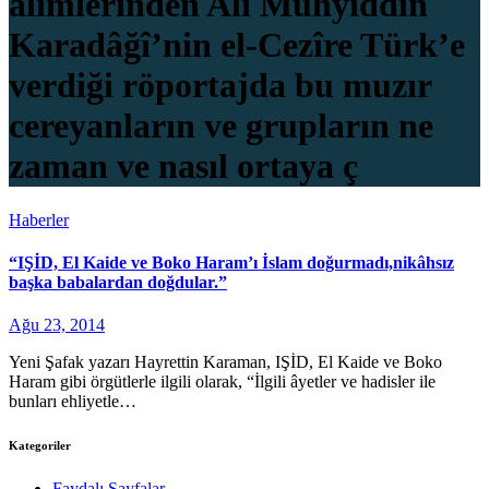
alimlerinden Ali Muhyiddîn
Karadâğî’nin el-Cezîre Türk’e
verdiği röportajda bu muzır
cereyanların ve grupların ne
zaman ve nasıl ortaya ç
Haberler
“IŞİD, El Kaide ve Boko Haram’ı İslam doğurmadı,nikâhsız
başka babalardan doğdular.”
Ağu 23, 2014
Yeni Şafak yazarı Hayrettin Karaman, IŞİD, El Kaide ve Boko
Haram gibi örgütlerle ilgili olarak, “İlgili âyetler ve hadisler ile
bunları ehliyetle…
Kategoriler
Faydalı Sayfalar