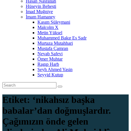
Hasan Nasrallah
Hüseyin Beheşti
İmad Muğniye
İmam Hamaney
Kasım Süleymani
Malcolm X
Metin Yüksel
Muhammed Bakır Es Sadr
Murtaza Mutahhari
Mustafa Çamran
Nevab Safevi
Ömer Muhtar
Ragıp Harb
Şeyh Ahmed Yasin
Seyyid Kutup
Etiket:
‘nikahsız başka
babalar’dan doğmuşlardır.
Çağımızın önde gelen