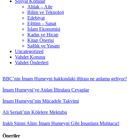
Sosyal Konular
Ahlak – Aile
Bilim ve Teknoloji
Edebiyat
Eğitim – Sanat
İslam Ekonomisi
Kadın ve Hicap
Kitap Önerisi
Sağlık ve Yaşam
Uncategorized
Vahdet Konusu
Vahdet Önderleri
BBC’nin İmam Humeyni hakkındaki iftirası ne anlama geliyor?
İmam Humeyni’ye Atılan İftiralara Cevaplar
İmam Humeyni’nin Mücadele Takvimi
Ali Şeriati’nin Kölelere Mektubu
Iraklı Sünni Alim: İmam Humeyni Gibi İnsanlara Muhtacız!
Öneriler