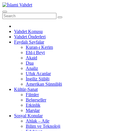
Skip
to
content
Vahdet Konusu
Vahdet Önderleri
Faydalı Sayfalar
Kuran-ı Kerim
Ehl-i Beyt
Akaid
Dua
Analiz
Ufuk Açanlar
İngiliz Şiiliği
Amerikan Sünniliği
Kültür-Sanat
Filmler
Belgeseller
Etkinlik
Marşlar
Sosyal Konular
Ahlak – Aile
Bilim ve Teknoloji