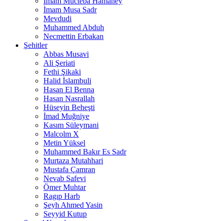
İmam Mücteba Hamaney
İmam Musa Sadr
Mevdudi
Muhammed Abduh
Necmettin Erbakan
Şehitler
Abbas Musavi
Ali Şeriati
Fethi Şikaki
Halid İslambuli
Hasan El Benna
Hasan Nasrallah
Hüseyin Beheşti
İmad Muğniye
Kasım Süleymani
Malcolm X
Metin Yüksel
Muhammed Bakır Es Sadr
Murtaza Mutahhari
Mustafa Çamran
Nevab Safevi
Ömer Muhtar
Ragıp Harb
Şeyh Ahmed Yasin
Seyyid Kutup