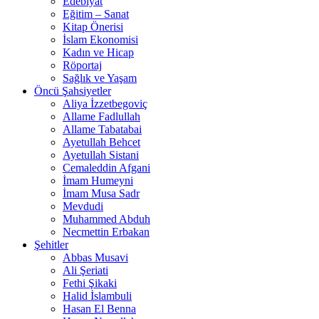
Edebiyat
Eğitim – Sanat
Kitap Önerisi
İslam Ekonomisi
Kadın ve Hicap
Röportaj
Sağlık ve Yaşam
Öncü Şahsiyetler
Aliya İzzetbegoviç
Allame Fadlullah
Allame Tabatabai
Ayetullah Behcet
Ayetullah Sistani
Cemaleddin Afgani
İmam Humeyni
İmam Musa Sadr
Mevdudi
Muhammed Abduh
Necmettin Erbakan
Şehitler
Abbas Musavi
Ali Şeriati
Fethi Şikaki
Halid İslambuli
Hasan El Benna