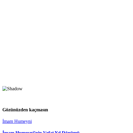
Gözünüzden kaçmasın
İmam Humeyni
İmam Humeyni’nin Vefat Yıl Dönümü