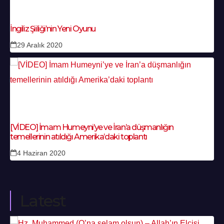
İngiliz Şiiliği’nin Yeni Oyunu
29 Aralık 2020
[VİDEO] İmam Humeyni’ye ve İran’a düşmanlığın
temellerinin atıldığı Amerika’daki toplantı
4 Haziran 2020
Latest