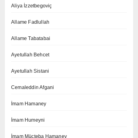
Aliya İzzetbegoviç
Allame Fadlullah
Allame Tabatabai
Ayetullah Behcet
Ayetullah Sistani
Cemaleddin Afgani
İmam Hamaney
İmam Humeyni
İmam Mücteba Hamaney