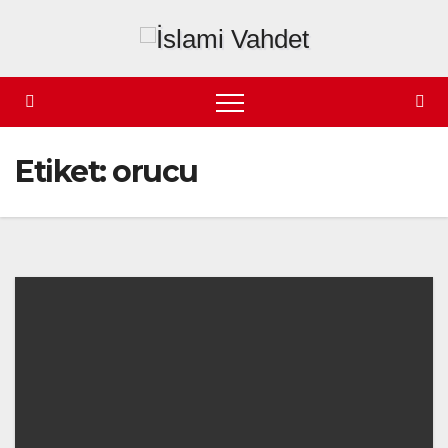
Skip
to
content
Etiket:
orucu