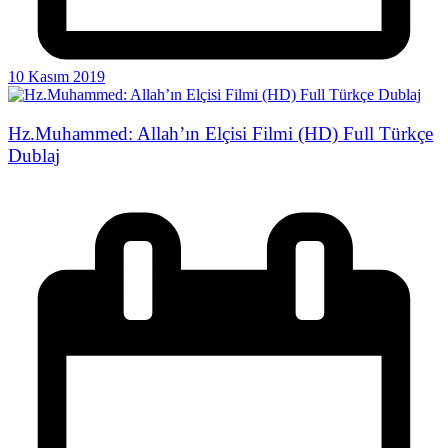
10 Kasım 2019
Hz.Muhammed: Allah’ın Elçisi Filmi (HD) Full Türkçe
Dublaj