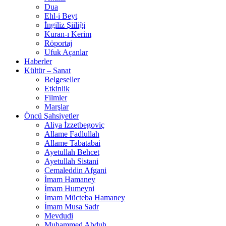
Dua
Ehl-i Beyt
İngiliz Şiiliği
Kuran-ı Kerim
Röportaj
Ufuk Açanlar
Haberler
Kültür – Sanat
Belgeseller
Etkinlik
Filmler
Marşlar
Öncü Şahsiyetler
Aliya İzzetbegoviç
Allame Fadlullah
Allame Tabatabai
Ayetullah Behcet
Ayetullah Sistani
Cemaleddin Afgani
İmam Hamaney
İmam Humeyni
İmam Mücteba Hamaney
İmam Musa Sadr
Mevdudi
Muhammed Abduh