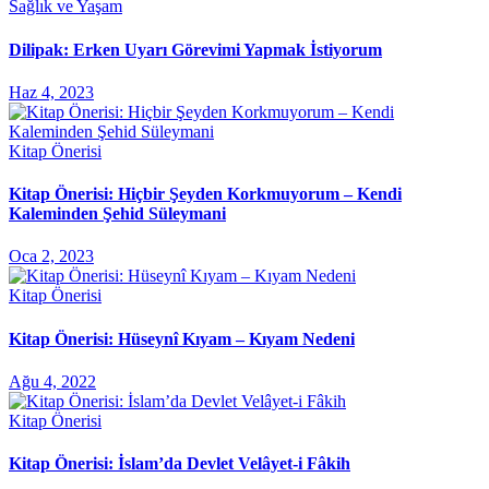
Sağlık ve Yaşam
Dilipak: Erken Uyarı Görevimi Yapmak İstiyorum
Haz 4, 2023
Kitap Önerisi
Kitap Önerisi: Hiçbir Şeyden Korkmuyorum – Kendi
Kaleminden Şehid Süleymani
Oca 2, 2023
Kitap Önerisi
Kitap Önerisi: Hüseynî Kıyam – Kıyam Nedeni
Ağu 4, 2022
Kitap Önerisi
Kitap Önerisi: İslam’da Devlet Velâyet-i Fâkih