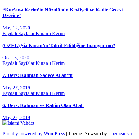
“Kur’ân-ı Kerim’in Nüzulünün Keyfiyeti ve Kadir Gecesi
Üzerine”
May 12, 2020
Faydalı Sayfalar
Kuran-ı Kerim
(ÖZEL) Şia Kuran’ın Tahrif Edildiğine İnanıyor mu?
Oca 13, 2020
Faydalı Sayfalar
Kuran-ı Kerim
7. Ders: Rahman Sadece Allah’tır
May 27, 2019
Faydalı Sayfalar
Kuran-ı Kerim
6. Ders: Rahman ve Rahim Olan Allah
May 22, 2019
Proudly powered by WordPress
|
Theme: Newsup by
Themeansar
.