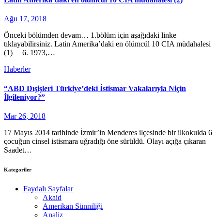
Ağu 17, 2018
Önceki bölümden devam… 1.bölüm için aşağıdaki linke
tıklayabilirsiniz. Latin Amerika’daki en ölümcül 10 CIA müdahalesi
(1) 6. 1973,…
Haberler
“ABD Dışişleri Türkiye’deki İstismar Vakalarıyla Niçin
İlgileniyor?”
Mar 26, 2018
17 Mayıs 2014 tarihinde İzmir’in Menderes ilçesinde bir ilkokulda 6
çocuğun cinsel istismara uğradığı öne sürüldü. Olayı açığa çıkaran
Saadet…
Kategoriler
Faydalı Sayfalar
Akaid
Amerikan Sünniliği
Analiz