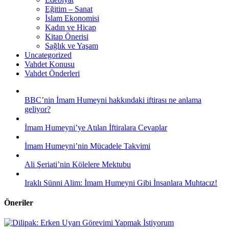
Eğitim – Sanat
İslam Ekonomisi
Kadın ve Hicap
Kitap Önerisi
Sağlık ve Yaşam
Uncategorized
Vahdet Konusu
Vahdet Önderleri
BBC’nin İmam Humeyni hakkındaki iftirası ne anlama
geliyor?
İmam Humeyni’ye Atılan İftiralara Cevaplar
İmam Humeyni’nin Mücadele Takvimi
Ali Şeriati’nin Kölelere Mektubu
Iraklı Sünni Alim: İmam Humeyni Gibi İnsanlara Muhtacız!
Öneriler