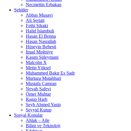
Necmettin Erbakan
Şehitler
Abbas Musavi
Ali Şeriati
Fethi Şikaki
Halid İslambuli
Hasan El Benna
Hasan Nasrallah
Hüseyin Beheşti
İmad Muğniye
Kasım Süleymani
Malcolm X
Metin Yüksel
Muhammed Bakır Es Sadr
Murtaza Mutahhari
Mustafa Çamran
Nevab Safevi
Ömer Muhtar
Ragıp Harb
Şeyh Ahmed Yasin
Seyyid Kutup
Sosyal Konular
Ahlak – Aile
Bilim ve Teknoloji
Edebiyat