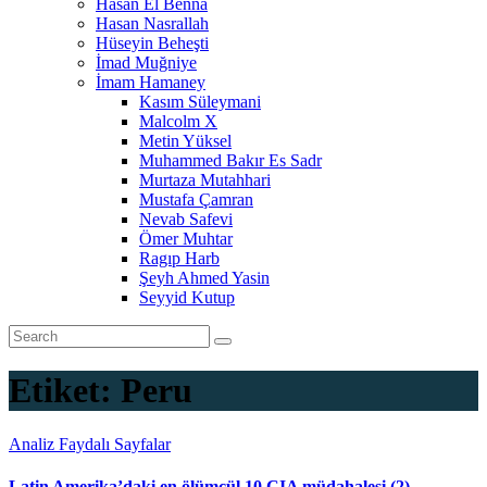
Hasan El Benna
Hasan Nasrallah
Hüseyin Beheşti
İmad Muğniye
İmam Hamaney
Kasım Süleymani
Malcolm X
Metin Yüksel
Muhammed Bakır Es Sadr
Murtaza Mutahhari
Mustafa Çamran
Nevab Safevi
Ömer Muhtar
Ragıp Harb
Şeyh Ahmed Yasin
Seyyid Kutup
Etiket:
Peru
Analiz
Faydalı Sayfalar
Latin Amerika’daki en ölümcül 10 CIA müdahalesi (2)