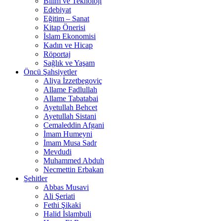
Bilim ve Teknoloji
Edebiyat
Eğitim – Sanat
Kitap Önerisi
İslam Ekonomisi
Kadın ve Hicap
Röportaj
Sağlık ve Yaşam
Öncü Şahsiyetler
Aliya İzzetbegoviç
Allame Fadlullah
Allame Tabatabai
Ayetullah Behcet
Ayetullah Sistani
Cemaleddin Afgani
İmam Humeyni
İmam Musa Sadr
Mevdudi
Muhammed Abduh
Necmettin Erbakan
Şehitler
Abbas Musavi
Ali Şeriati
Fethi Şikaki
Halid İslambuli