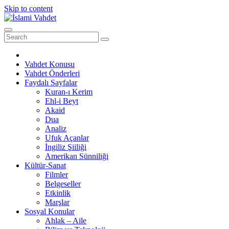
Skip to content
Vahdet Konusu
Vahdet Önderleri
Faydalı Sayfalar
Kuran-ı Kerim
Ehl-i Beyt
Akaid
Dua
Analiz
Ufuk Açanlar
İngiliz Şiiliği
Amerikan Sünniliği
Kültür-Sanat
Filmler
Belgeseller
Etkinlik
Marşlar
Sosyal Konular
Ahlak – Aile