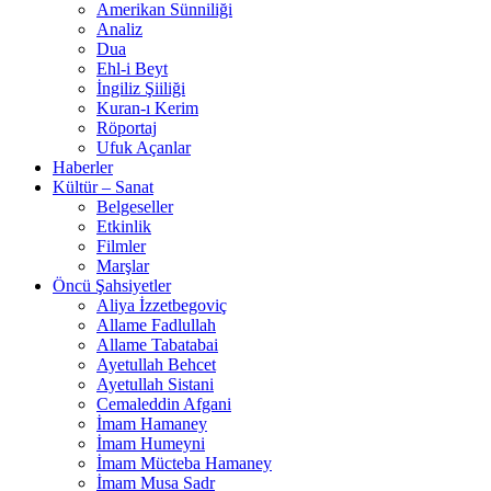
Amerikan Sünniliği
Analiz
Dua
Ehl-i Beyt
İngiliz Şiiliği
Kuran-ı Kerim
Röportaj
Ufuk Açanlar
Haberler
Kültür – Sanat
Belgeseller
Etkinlik
Filmler
Marşlar
Öncü Şahsiyetler
Aliya İzzetbegoviç
Allame Fadlullah
Allame Tabatabai
Ayetullah Behcet
Ayetullah Sistani
Cemaleddin Afgani
İmam Hamaney
İmam Humeyni
İmam Mücteba Hamaney
İmam Musa Sadr