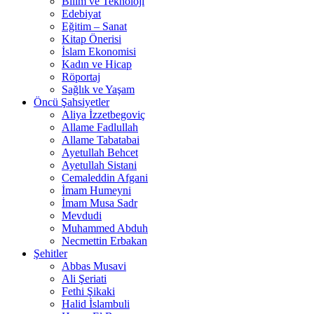
Bilim ve Teknoloji
Edebiyat
Eğitim – Sanat
Kitap Önerisi
İslam Ekonomisi
Kadın ve Hicap
Röportaj
Sağlık ve Yaşam
Öncü Şahsiyetler
Aliya İzzetbegoviç
Allame Fadlullah
Allame Tabatabai
Ayetullah Behcet
Ayetullah Sistani
Cemaleddin Afgani
İmam Humeyni
İmam Musa Sadr
Mevdudi
Muhammed Abduh
Necmettin Erbakan
Şehitler
Abbas Musavi
Ali Şeriati
Fethi Şikaki
Halid İslambuli