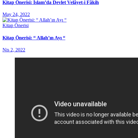
Kitap Önerisi: İslam’da Devlet Velâyet-i Fâkih
May 24, 2022
Kitap Önerisi
Kitap Önerisi: “ Allah’ın Ayı “
Nis 2, 2022