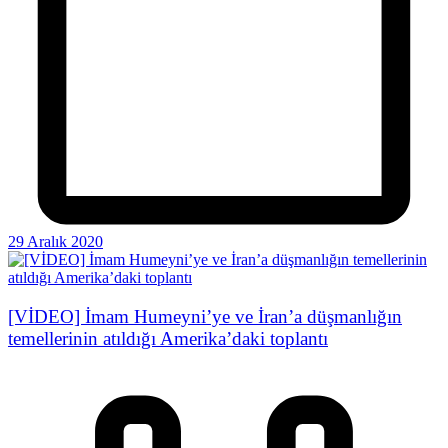
29 Aralık 2020
[VİDEO] İmam Humeyni’ye ve İran’a düşmanlığın
temellerinin atıldığı Amerika’daki toplantı