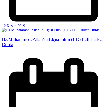
10 Kasım 2019
Hz.Muhammed: Allah’ın Elçisi Filmi (HD) Full Türkçe
Dublaj