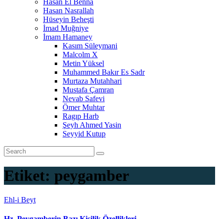
Hasan El Benna
Hasan Nasrallah
Hüseyin Beheşti
İmad Muğniye
İmam Hamaney
Kasım Süleymani
Malcolm X
Metin Yüksel
Muhammed Bakır Es Sadr
Murtaza Mutahhari
Mustafa Çamran
Nevab Safevi
Ömer Muhtar
Ragıp Harb
Şeyh Ahmed Yasin
Seyyid Kutup
Etiket:
peygamber
Ehl-i Beyt
Hz. Peygamberin Bazı Kişilik Özellikleri