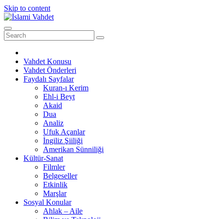
Skip to content
Vahdet Konusu
Vahdet Önderleri
Faydalı Sayfalar
Kuran-ı Kerim
Ehl-i Beyt
Akaid
Dua
Analiz
Ufuk Açanlar
İngiliz Şiiliği
Amerikan Sünniliği
Kültür-Sanat
Filmler
Belgeseller
Etkinlik
Marşlar
Sosyal Konular
Ahlak – Aile