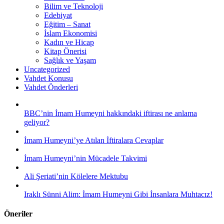
Bilim ve Teknoloji
Edebiyat
Eğitim – Sanat
İslam Ekonomisi
Kadın ve Hicap
Kitap Önerisi
Sağlık ve Yaşam
Uncategorized
Vahdet Konusu
Vahdet Önderleri
BBC’nin İmam Humeyni hakkındaki iftirası ne anlama
geliyor?
İmam Humeyni’ye Atılan İftiralara Cevaplar
İmam Humeyni’nin Mücadele Takvimi
Ali Şeriati’nin Kölelere Mektubu
Iraklı Sünni Alim: İmam Humeyni Gibi İnsanlara Muhtacız!
Öneriler