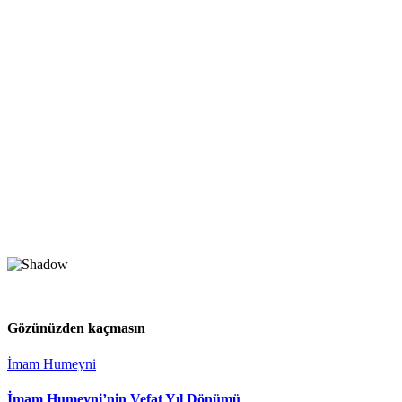
Gözünüzden kaçmasın
İmam Humeyni
İmam Humeyni’nin Vefat Yıl Dönümü