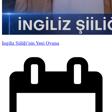
İngiliz Şiiliği’nin Yeni Oyunu