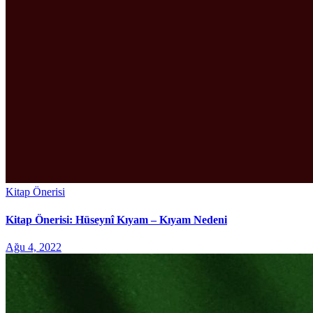
Kitap Önerisi
Kitap Önerisi: Hüseynî Kıyam – Kıyam Nedeni
Ağu 4, 2022