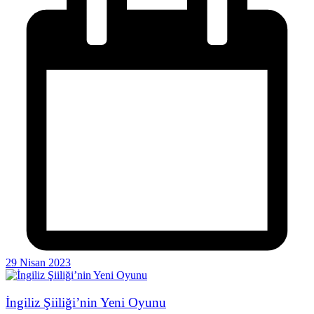
29 Nisan 2023
İngiliz Şiiliği’nin Yeni Oyunu