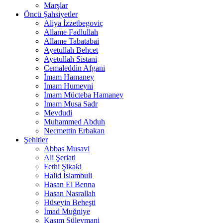
Marşlar
Öncü Şahsiyetler
Aliya İzzetbegoviç
Allame Fadlullah
Allame Tabatabai
Ayetullah Behcet
Ayetullah Sistani
Cemaleddin Afgani
İmam Hamaney
İmam Humeyni
İmam Mücteba Hamaney
İmam Musa Sadr
Mevdudi
Muhammed Abduh
Necmettin Erbakan
Şehitler
Abbas Musavi
Ali Şeriati
Fethi Şikaki
Halid İslambuli
Hasan El Benna
Hasan Nasrallah
Hüseyin Beheşti
İmad Muğniye
Kasım Süleymani