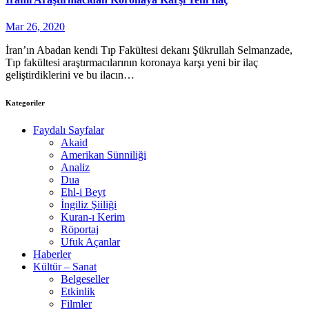
Mar 26, 2020
İran’ın Abadan kendi Tıp Fakültesi dekanı Şükrullah Selmanzade,
Tıp fakültesi araştırmacılarının koronaya karşı yeni bir ilaç
geliştirdiklerini ve bu ilacın…
Kategoriler
Faydalı Sayfalar
Akaid
Amerikan Sünniliği
Analiz
Dua
Ehl-i Beyt
İngiliz Şiiliği
Kuran-ı Kerim
Röportaj
Ufuk Açanlar
Haberler
Kültür – Sanat
Belgeseller
Etkinlik
Filmler