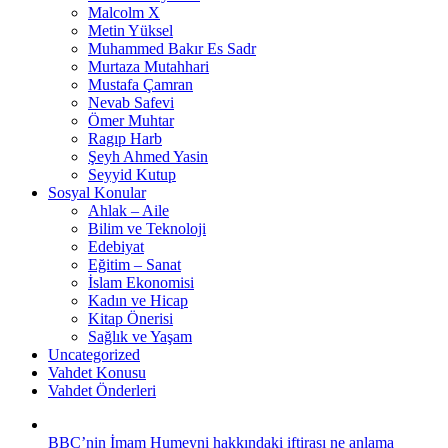
Malcolm X
Metin Yüksel
Muhammed Bakır Es Sadr
Murtaza Mutahhari
Mustafa Çamran
Nevab Safevi
Ömer Muhtar
Ragıp Harb
Şeyh Ahmed Yasin
Seyyid Kutup
Sosyal Konular
Ahlak – Aile
Bilim ve Teknoloji
Edebiyat
Eğitim – Sanat
İslam Ekonomisi
Kadın ve Hicap
Kitap Önerisi
Sağlık ve Yaşam
Uncategorized
Vahdet Konusu
Vahdet Önderleri
BBC’nin İmam Humeyni hakkındaki iftirası ne anlama