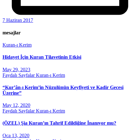
7 Haziran 2017
mesajlar
Kuran-ı Kerim
Hidayet İçin Kuran Tilavetinin Etkisi
May 29, 2023
Faydalı Sayfalar
Kuran-ı Kerim
“Kur’ân-ı Kerim’in Nüzulünün Keyfiyeti ve Kadir Gecesi
Üzerine”
May 12, 2020
Faydalı Sayfalar
Kuran-ı Kerim
(ÖZEL) Şia Kuran’ın Tahrif Edildiğine İnanıyor mu?
Oca 13, 2020