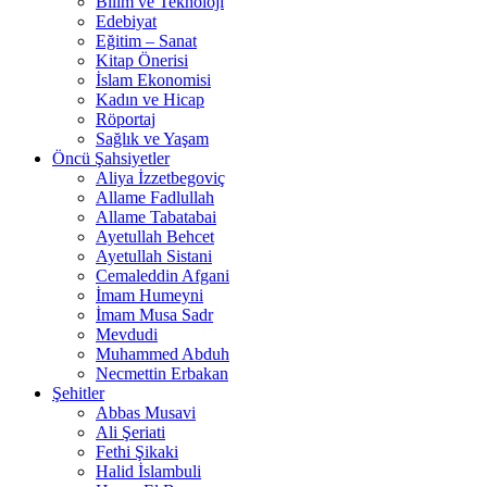
Bilim ve Teknoloji
Edebiyat
Eğitim – Sanat
Kitap Önerisi
İslam Ekonomisi
Kadın ve Hicap
Röportaj
Sağlık ve Yaşam
Öncü Şahsiyetler
Aliya İzzetbegoviç
Allame Fadlullah
Allame Tabatabai
Ayetullah Behcet
Ayetullah Sistani
Cemaleddin Afgani
İmam Humeyni
İmam Musa Sadr
Mevdudi
Muhammed Abduh
Necmettin Erbakan
Şehitler
Abbas Musavi
Ali Şeriati
Fethi Şikaki
Halid İslambuli