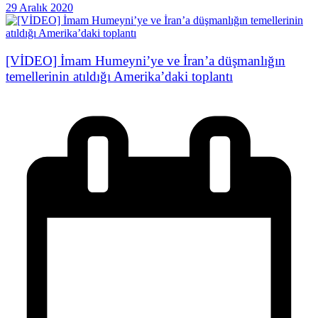
29 Aralık 2020
[VİDEO] İmam Humeyni’ye ve İran’a düşmanlığın
temellerinin atıldığı Amerika’daki toplantı