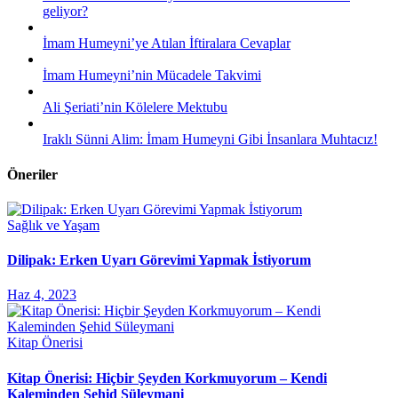
geliyor?
İmam Humeyni’ye Atılan İftiralara Cevaplar
İmam Humeyni’nin Mücadele Takvimi
Ali Şeriati’nin Kölelere Mektubu
Iraklı Sünni Alim: İmam Humeyni Gibi İnsanlara Muhtacız!
Öneriler
Sağlık ve Yaşam
Dilipak: Erken Uyarı Görevimi Yapmak İstiyorum
Haz 4, 2023
Kitap Önerisi
Kitap Önerisi: Hiçbir Şeyden Korkmuyorum – Kendi
Kaleminden Şehid Süleymani