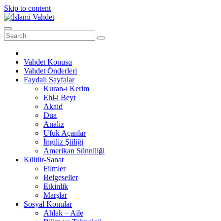
Skip to content
Vahdet Konusu
Vahdet Önderleri
Faydalı Sayfalar
Kuran-ı Kerim
Ehl-i Beyt
Akaid
Dua
Analiz
Ufuk Açanlar
İngiliz Şiiliği
Amerikan Sünniliği
Kültür-Sanat
Filmler
Belgeseller
Etkinlik
Marşlar
Sosyal Konular
Ahlak – Aile