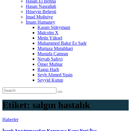
Hasan El Benna
Hasan Nasrallah
Hüseyin Beheşti
İmad Muğniye
İmam Hamaney
Kasım Süleymani
Malcolm X
Metin Yüksel
Muhammed Bakır Es Sadr
Murtaza Mutahhari
Mustafa Çamran
Nevab Safevi
Ömer Muhtar
Ragıp Harb
Şeyh Ahmed Yasin
Seyyid Kutup
Etiket:
salgın hastalık
Haberler
İranlı Araştırmacıdan Koronaya Karşı Yeni İlaç