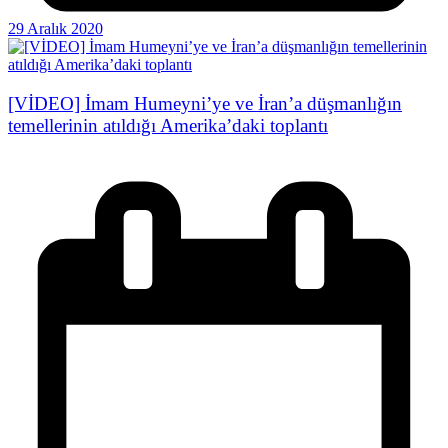
29 Aralık 2020
[VİDEO] İmam Humeyni’ye ve İran’a düşmanlığın
temellerinin atıldığı Amerika’daki toplantı