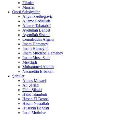
Filmler
Marşlar
Öncü Şahsiyetler
Aliya İzzetbegoviç
Allame Fadlullah
Allame Tabatabai
Ayetullah Behcet
Ayetullah Sistani
Cemaleddin Afgani
İmam Hamaney
İmam Humeyni
İmam Mücteba Hamaney
İmam Musa Sadr
Mevdudi
Muhammed Abduh
Necmettin Erbakan
Şehitler
Abbas Musavi
Ali Şeriati
Fethi Şikaki
Halid İslambuli
Hasan El Benna
Hasan Nasrallah
Hüseyin Beheşti
İmad Muğniye