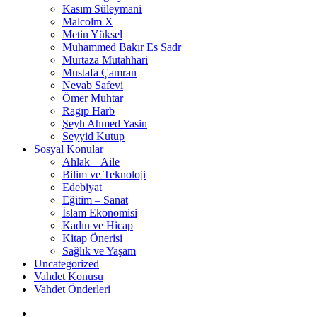
Kasım Süleymani
Malcolm X
Metin Yüksel
Muhammed Bakır Es Sadr
Murtaza Mutahhari
Mustafa Çamran
Nevab Safevi
Ömer Muhtar
Ragıp Harb
Şeyh Ahmed Yasin
Seyyid Kutup
Sosyal Konular
Ahlak – Aile
Bilim ve Teknoloji
Edebiyat
Eğitim – Sanat
İslam Ekonomisi
Kadın ve Hicap
Kitap Önerisi
Sağlık ve Yaşam
Uncategorized
Vahdet Konusu
Vahdet Önderleri