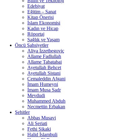
Bilim ve Teknoloji
Edebiyat
Eğitim – Sanat
Kitap Önerisi
İslam Ekonomisi
Kadın ve Hicap
Röportaj
Sağlık ve Yaşam
Öncü Şahsiyetler
Aliya İzzetbegoviç
Allame Fadlullah
Allame Tabatabai
Ayetullah Behcet
Ayetullah Sistani
Cemaleddin Afgani
İmam Humeyni
İmam Musa Sadr
Mevdudi
Muhammed Abduh
Necmettin Erbakan
Şehitler
Abbas Musavi
Ali Şeriati
Fethi Şikaki
Halid İslambuli