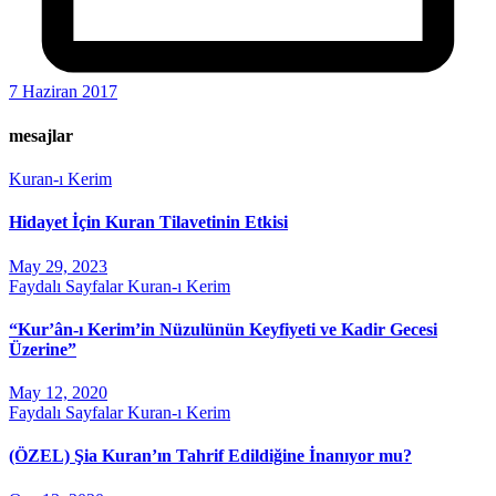
7 Haziran 2017
mesajlar
Kuran-ı Kerim
Hidayet İçin Kuran Tilavetinin Etkisi
May 29, 2023
Faydalı Sayfalar
Kuran-ı Kerim
“Kur’ân-ı Kerim’in Nüzulünün Keyfiyeti ve Kadir Gecesi
Üzerine”
May 12, 2020
Faydalı Sayfalar
Kuran-ı Kerim
(ÖZEL) Şia Kuran’ın Tahrif Edildiğine İnanıyor mu?