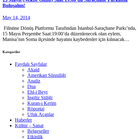
Buluşalım!
May 14, 2014
Filistine Dönüş Platformu Tarafından İstanbul-Saraçhane Parkı’nda,
15 Mayıs Perşembe Saat:19:00’da düzenlenecek olan eylem,
Manisa’nın Soma ilçesinde hayatını kaybedenler için kılınacak…
Kategoriler
Faydalı Sayfalar
Akaid
Amerikan Sünniliği
Analiz
Dua
Ehl-i Beyt
İngiliz Şiiliği
Kuran-ı Kerim
Röportaj
Ufuk Açanlar
Haberler
Kültür – Sanat
Belgeseller
Etkinlik