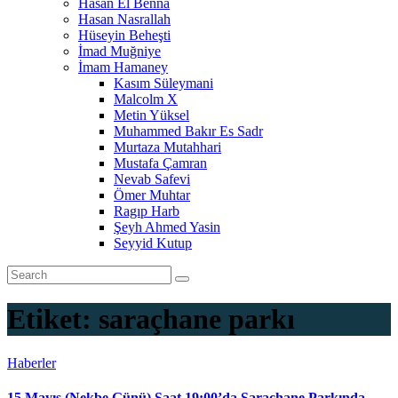
Hasan El Benna
Hasan Nasrallah
Hüseyin Beheşti
İmad Muğniye
İmam Hamaney
Kasım Süleymani
Malcolm X
Metin Yüksel
Muhammed Bakır Es Sadr
Murtaza Mutahhari
Mustafa Çamran
Nevab Safevi
Ömer Muhtar
Ragıp Harb
Şeyh Ahmed Yasin
Seyyid Kutup
Etiket:
saraçhane parkı
Haberler
15 Mayıs (Nekbe Günü) Saat 19:00’da Saraçhane Parkında