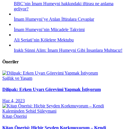
BBC’nin İmam Humeyni hakkındaki iftirası ne anlama
geliyor?
İmam Humeyni’ye Atılan İftiralara Cevaplar
İmam Humeyni’nin Mücadele Takvimi
Ali Şeriati’nin Kölelere Mektubu
Iraklı Sünni Alim: İmam Humeyni Gibi İnsanlara Muhtacız!
Öneriler
Sağlık ve Yaşam
Dilipak: Erken Uyarı Görevimi Yapmak İstiyorum
Haz 4, 2023
Kitap Önerisi
Kitap Önerisi: Hiçbir Şeyden Korkmuyorum – Kendi