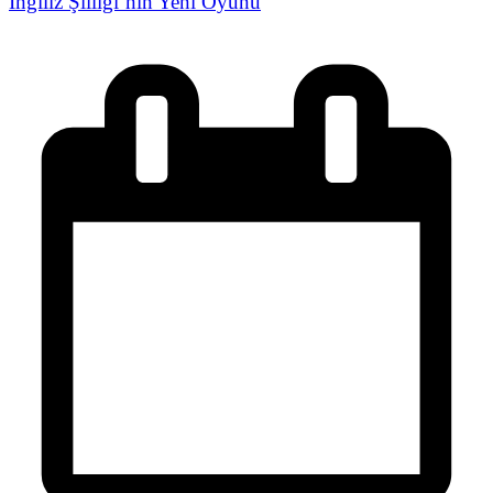
İngiliz Şiiliği’nin Yeni Oyunu