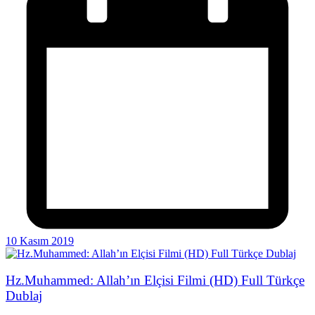
10 Kasım 2019
Hz.Muhammed: Allah’ın Elçisi Filmi (HD) Full Türkçe
Dublaj