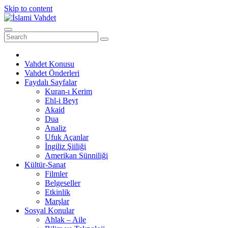
Skip to content
Vahdet Konusu
Vahdet Önderleri
Faydalı Sayfalar
Kuran-ı Kerim
Ehl-i Beyt
Akaid
Dua
Analiz
Ufuk Açanlar
İngiliz Şiiliği
Amerikan Sünniliği
Kültür-Sanat
Filmler
Belgeseller
Etkinlik
Marşlar
Sosyal Konular
Ahlak – Aile