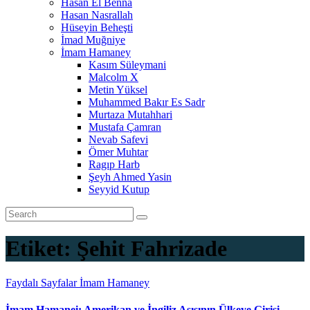
Hasan El Benna
Hasan Nasrallah
Hüseyin Beheşti
İmad Muğniye
İmam Hamaney
Kasım Süleymani
Malcolm X
Metin Yüksel
Muhammed Bakır Es Sadr
Murtaza Mutahhari
Mustafa Çamran
Nevab Safevi
Ömer Muhtar
Ragıp Harb
Şeyh Ahmed Yasin
Seyyid Kutup
Etiket:
Şehit Fahrizade
Faydalı Sayfalar
İmam Hamaney
İmam Hamanei: Amerikan ve İngiliz Aşısının Ülkeye Girişi