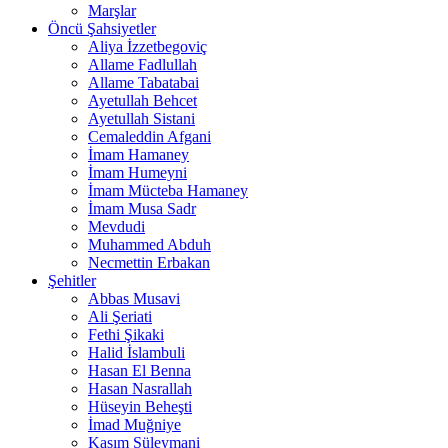
Marşlar
Öncü Şahsiyetler
Aliya İzzetbegoviç
Allame Fadlullah
Allame Tabatabai
Ayetullah Behcet
Ayetullah Sistani
Cemaleddin Afgani
İmam Hamaney
İmam Humeyni
İmam Mücteba Hamaney
İmam Musa Sadr
Mevdudi
Muhammed Abduh
Necmettin Erbakan
Şehitler
Abbas Musavi
Ali Şeriati
Fethi Şikaki
Halid İslambuli
Hasan El Benna
Hasan Nasrallah
Hüseyin Beheşti
İmad Muğniye
Kasım Süleymani