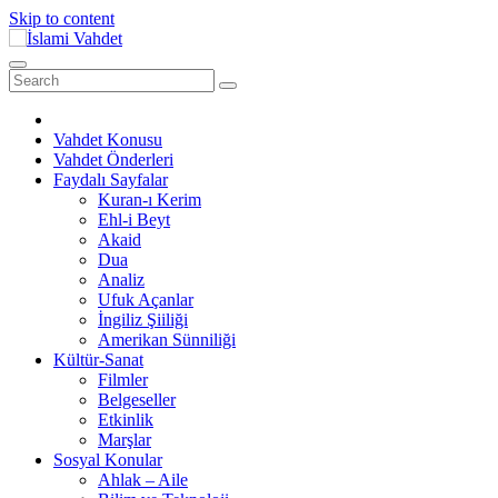
Skip to content
Vahdet Konusu
Vahdet Önderleri
Faydalı Sayfalar
Kuran-ı Kerim
Ehl-i Beyt
Akaid
Dua
Analiz
Ufuk Açanlar
İngiliz Şiiliği
Amerikan Sünniliği
Kültür-Sanat
Filmler
Belgeseller
Etkinlik
Marşlar
Sosyal Konular
Ahlak – Aile