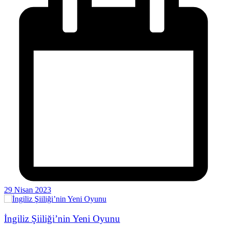
29 Nisan 2023
İngiliz Şiiliği’nin Yeni Oyunu