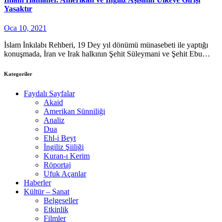
Yasaktır
Oca 10, 2021
İslam İnkılabı Rehberi, 19 Dey yıl dönümü münasebeti ile yaptığı
konuşmada, İran ve Irak halkının Şehit Süleymani ve Şehit Ebu…
Kategoriler
Faydalı Sayfalar
Akaid
Amerikan Sünniliği
Analiz
Dua
Ehl-i Beyt
İngiliz Şiiliği
Kuran-ı Kerim
Röportaj
Ufuk Açanlar
Haberler
Kültür – Sanat
Belgeseller
Etkinlik
Filmler