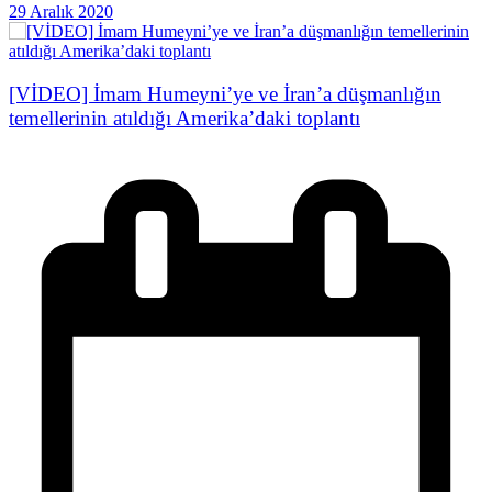
29 Aralık 2020
[VİDEO] İmam Humeyni’ye ve İran’a düşmanlığın
temellerinin atıldığı Amerika’daki toplantı