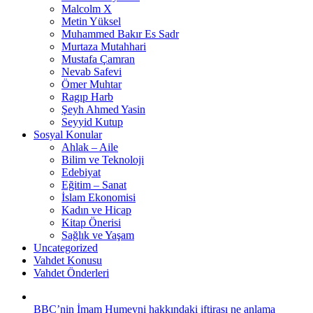
Malcolm X
Metin Yüksel
Muhammed Bakır Es Sadr
Murtaza Mutahhari
Mustafa Çamran
Nevab Safevi
Ömer Muhtar
Ragıp Harb
Şeyh Ahmed Yasin
Seyyid Kutup
Sosyal Konular
Ahlak – Aile
Bilim ve Teknoloji
Edebiyat
Eğitim – Sanat
İslam Ekonomisi
Kadın ve Hicap
Kitap Önerisi
Sağlık ve Yaşam
Uncategorized
Vahdet Konusu
Vahdet Önderleri
BBC’nin İmam Humeyni hakkındaki iftirası ne anlama