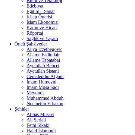
Bilim ve Teknoloji
Edebiyat
Eğitim – Sanat
Kitap Önerisi
İslam Ekonomisi
Kadın ve Hicap
Röportaj
Sağlık ve Yaşam
Öncü Şahsiyetler
Aliya İzzetbegoviç
Allame Fadlullah
Allame Tabatabai
Ayetullah Behcet
Ayetullah Sistani
Cemaleddin Afgani
İmam Humeyni
İmam Musa Sadr
Mevdudi
Muhammed Abduh
Necmettin Erbakan
Şehitler
Abbas Musavi
Ali Şeriati
Fethi Şikaki
Halid İslambuli