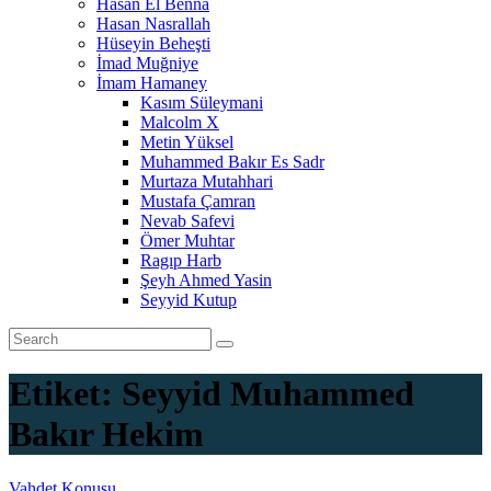
Hasan El Benna
Hasan Nasrallah
Hüseyin Beheşti
İmad Muğniye
İmam Hamaney
Kasım Süleymani
Malcolm X
Metin Yüksel
Muhammed Bakır Es Sadr
Murtaza Mutahhari
Mustafa Çamran
Nevab Safevi
Ömer Muhtar
Ragıp Harb
Şeyh Ahmed Yasin
Seyyid Kutup
Etiket:
Seyyid Muhammed
Bakır Hekim
Vahdet Konusu