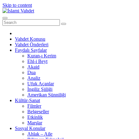
Skip to content
Vahdet Konusu
Vahdet Önderleri
Faydalı Sayfalar
Kuran-ı Kerim
Ehl-i Beyt
Akaid
Dua
Analiz
Ufuk Açanlar
İngiliz Şiiliği
Amerikan Sünniliği
Kültür-Sanat
Filmler
Belgeseller
Etkinlik
Marşlar
Sosyal Konular
Ahlak – Aile