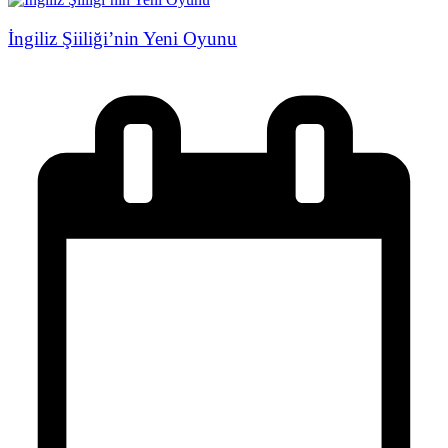
İngiliz Şiiliği’nin Yeni Oyunu