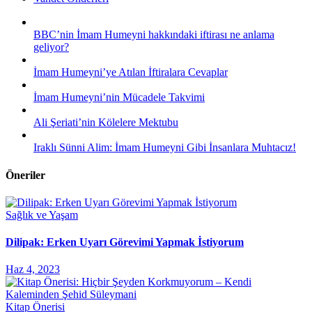
BBC’nin İmam Humeyni hakkındaki iftirası ne anlama
geliyor?
İmam Humeyni’ye Atılan İftiralara Cevaplar
İmam Humeyni’nin Mücadele Takvimi
Ali Şeriati’nin Kölelere Mektubu
Iraklı Sünni Alim: İmam Humeyni Gibi İnsanlara Muhtacız!
Öneriler
Sağlık ve Yaşam
Dilipak: Erken Uyarı Görevimi Yapmak İstiyorum
Haz 4, 2023
Kitap Önerisi