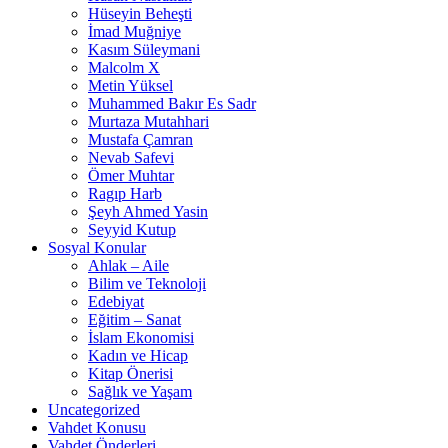
Hüseyin Beheşti
İmad Muğniye
Kasım Süleymani
Malcolm X
Metin Yüksel
Muhammed Bakır Es Sadr
Murtaza Mutahhari
Mustafa Çamran
Nevab Safevi
Ömer Muhtar
Ragıp Harb
Şeyh Ahmed Yasin
Seyyid Kutup
Sosyal Konular
Ahlak – Aile
Bilim ve Teknoloji
Edebiyat
Eğitim – Sanat
İslam Ekonomisi
Kadın ve Hicap
Kitap Önerisi
Sağlık ve Yaşam
Uncategorized
Vahdet Konusu
Vahdet Önderleri