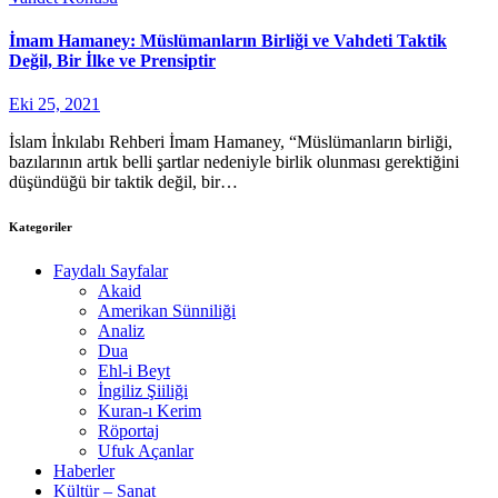
İmam Hamaney: Müslümanların Birliği ve Vahdeti Taktik
Değil, Bir İlke ve Prensiptir
Eki 25, 2021
İslam İnkılabı Rehberi İmam Hamaney, “Müslümanların birliği,
bazılarının artık belli şartlar nedeniyle birlik olunması gerektiğini
düşündüğü bir taktik değil, bir…
Kategoriler
Faydalı Sayfalar
Akaid
Amerikan Sünniliği
Analiz
Dua
Ehl-i Beyt
İngiliz Şiiliği
Kuran-ı Kerim
Röportaj
Ufuk Açanlar
Haberler
Kültür – Sanat