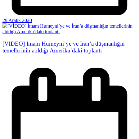
29 Aralık 2020
[VİDEO] İmam Humeyni’ye ve İran’a düşmanlığın
temellerinin atıldığı Amerika’daki toplantı