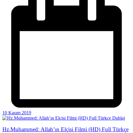
10 Kasım 2019
Hz.Muhammed: Allah’ın Elçisi Filmi (HD) Full Türkçe