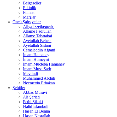
Belgeseller
Etkinlik
Filmler
Marşlar
Öncü Şahsiyetler
Aliya İzzetbegoviç
Allame Fadlullah
Allame Tabatabai
Ayetullah Behcet
Ayetullah Sistani
Cemaleddin Afgani
İmam Hamaney
İmam Humeyni
İmam Mücteba Hamaney
İmam Musa Sadr
Mevdudi
Muhammed Abduh
Necmettin Erbakan
Şehitler
Abbas Musavi
Ali Şeriati
Fethi Şikaki
Halid İslambuli
Hasan El Benna
Hasan Nasrallah