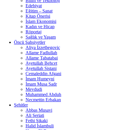
Bilim ve Teknoloji
Edebiyat
Eğitim – Sanat
Kitap Önerisi
İslam Ekonomisi
Kadın ve Hicap
Röportaj
Sağlık ve Yaşam
Öncü Şahsiyetler
Aliya İzzetbegoviç
Allame Fadlullah
Allame Tabatabai
Ayetullah Behcet
Ayetullah Sistani
Cemaleddin Afgani
İmam Humeyni
İmam Musa Sadr
Mevdudi
Muhammed Abduh
Necmettin Erbakan
Şehitler
Abbas Musavi
Ali Şeriati
Fethi Şikaki
Halid İslambuli