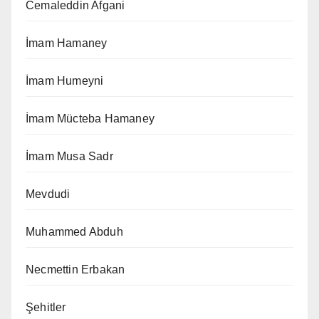
Cemaleddin Afgani
İmam Hamaney
İmam Humeyni
İmam Mücteba Hamaney
İmam Musa Sadr
Mevdudi
Muhammed Abduh
Necmettin Erbakan
Şehitler