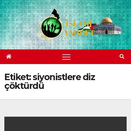
Skip
to
content
Etiket:
siyonistlere diz
çöktürdü