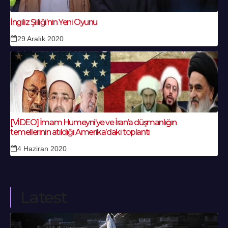
İngiliz Şiiliği’nin Yeni Oyunu
29 Aralık 2020
[VİDEO] İmam Humeyni’ye ve İran’a düşmanlığın
temellerinin atıldığı Amerika’daki toplantı
4 Haziran 2020
Latest