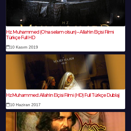
Hz. Muhammed (O’na selam olsun) – Allah’ın Elçisi Filmi
Türkçe Full HD
10 Kasım 2019
Hz.Muhammed: Allah’ın Elçisi Filmi (HD) Full Türkçe Dublaj
10 Haziran 2017