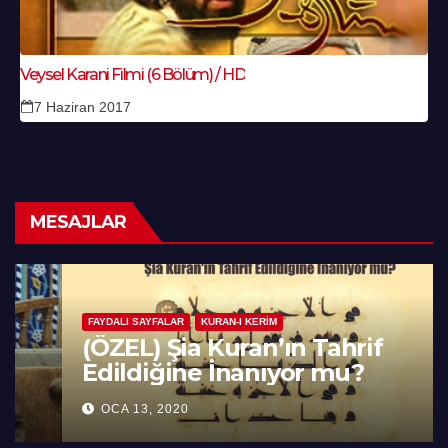
Veysel Karani Filmi (6 Bölüm) / HD
7 Haziran 2017
MESAJLAR
FAYDALI SAYFALAR
KURAN-I KERIM
(ÖZEL) Şia Kuran’ın Tahrif
Edildiğine İnanıyor mu?
OCA 13, 2020