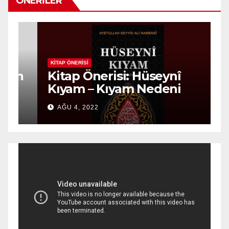
ÖNERILER
KITAP ÖNERISI
K
n
Kitap Önerisi: Hüseynî
K
Kıyam – Kıyam Nedeni
D
AĞU 4, 2022