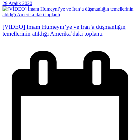
29 Aralık 2020
[VİDEO] İmam Humeyni’ye ve İran’a düşmanlığın
temellerinin atıldığı Amerika’daki toplantı