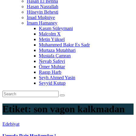
Hasan El Benna
Hasan Nasrallah
Hüseyin Beheşti
İmad Muğniye
İmam Hamaney
Kasım Süleymani
Malcolm X
Metin Yüksel
Muhammed Bakır Es Sadr
Murtaza Mutahhari
Mustafa Çamran
Nevab Safevi
Ömer Muhtar
Ragıp Harb
Şeyh Ahmed Yasin
Seyyid Kutup
Etiket:
son vagon kalkmadan
Edebiyat
Umuda Dair Haykırışlar !