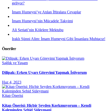
geliyor?
İmam Humeyni’ye Atılan İftiralara Cevaplar
İmam Humeyni’nin Mücadele Takvimi
Ali Şeriati’nin Kölelere Mektubu
Iraklı Sünni Alim: İmam Humeyni Gibi İnsanlara Muhtacız!
Öneriler
Sağlık ve Yaşam
Dilipak: Erken Uyarı Görevimi Yapmak İstiyorum
Haz 4, 2023
Kitap Önerisi
Kitap Önerisi: Hiçbir Şeyden Korkmuyorum – Kendi
Kaleminden Şehid Süleymani