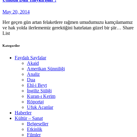
May 20, 2014
Her geçen gün artan felaketlere rağmen umudumuzu kamçılamamız
ve hak yolda ilerlememiz gerektiğini hatırlatan güzel bir şiir… Share
List
Kategoriler
Faydalı Sayfalar
Akaid
Amerikan Sünniliği
Analiz
Dua
Ehl-i Beyt
İngiliz Şiiliği
Kuran-ı Kerim
Röportaj
Ufuk Açanlar
Haberler
Kültür – Sanat
Belgeseller
Etkinlik
Filmler