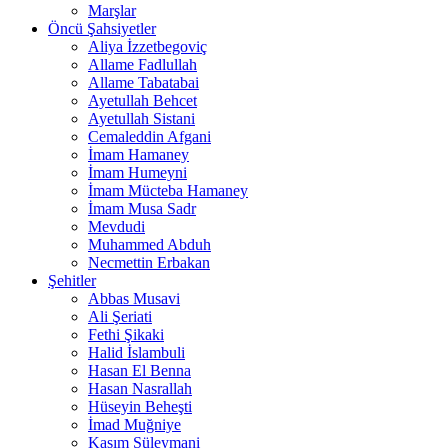
Marşlar
Öncü Şahsiyetler
Aliya İzzetbegoviç
Allame Fadlullah
Allame Tabatabai
Ayetullah Behcet
Ayetullah Sistani
Cemaleddin Afgani
İmam Hamaney
İmam Humeyni
İmam Mücteba Hamaney
İmam Musa Sadr
Mevdudi
Muhammed Abduh
Necmettin Erbakan
Şehitler
Abbas Musavi
Ali Şeriati
Fethi Şikaki
Halid İslambuli
Hasan El Benna
Hasan Nasrallah
Hüseyin Beheşti
İmad Muğniye
Kasım Süleymani