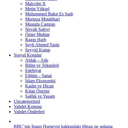
Malcolm X
Metin Yüksel
Muhammed Bakır Es Sadr
Murtaza Mutahhari
Mustafa Çamran
Nevab Safevi
Ömer Muhtar
Ragıp Harb
Şeyh Ahmed Yasin
Seyyid Kutup
Sosyal Konular
Ahlak – Aile
Bilim ve Teknoloji
Edebiyat
Eğitim – Sanat
İslam Ekonomisi
Kadın ve Hicap
Kitap Önerisi
Sağlık ve Yaşam
Uncategorized
Vahdet Konusu
Vahdet Önderleri
BBC’nin İmam Humeyni hakkındaki iftirası ne anlama