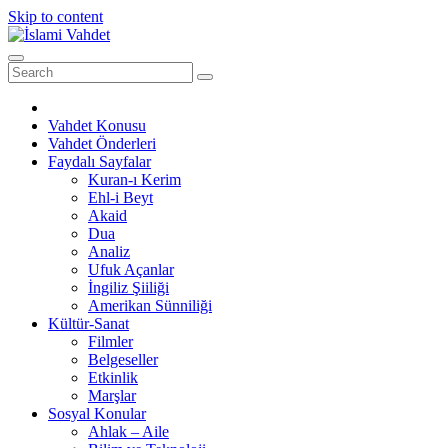
Skip to content
Vahdet Konusu
Vahdet Önderleri
Faydalı Sayfalar
Kuran-ı Kerim
Ehl-i Beyt
Akaid
Dua
Analiz
Ufuk Açanlar
İngiliz Şiiliği
Amerikan Sünniliği
Kültür-Sanat
Filmler
Belgeseller
Etkinlik
Marşlar
Sosyal Konular
Ahlak – Aile