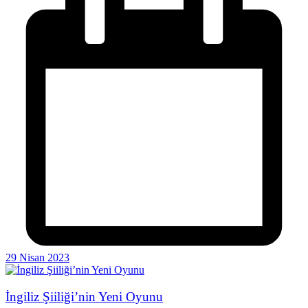
29 Nisan 2023
İngiliz Şiiliği’nin Yeni Oyunu