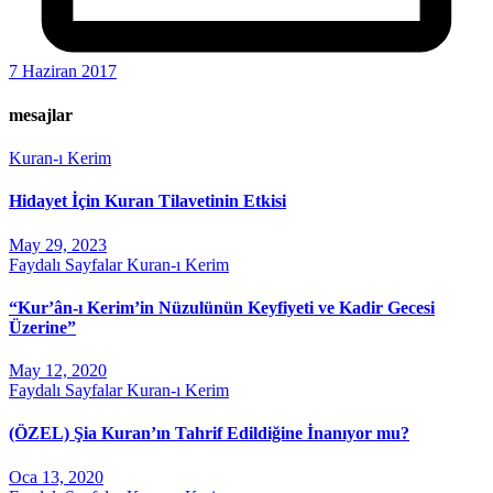
7 Haziran 2017
mesajlar
Kuran-ı Kerim
Hidayet İçin Kuran Tilavetinin Etkisi
May 29, 2023
Faydalı Sayfalar
Kuran-ı Kerim
“Kur’ân-ı Kerim’in Nüzulünün Keyfiyeti ve Kadir Gecesi
Üzerine”
May 12, 2020
Faydalı Sayfalar
Kuran-ı Kerim
(ÖZEL) Şia Kuran’ın Tahrif Edildiğine İnanıyor mu?
Oca 13, 2020