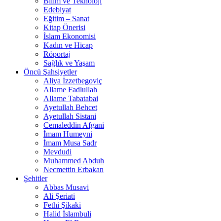
Bilim ve Teknoloji
Edebiyat
Eğitim – Sanat
Kitap Önerisi
İslam Ekonomisi
Kadın ve Hicap
Röportaj
Sağlık ve Yaşam
Öncü Şahsiyetler
Aliya İzzetbegoviç
Allame Fadlullah
Allame Tabatabai
Ayetullah Behcet
Ayetullah Sistani
Cemaleddin Afgani
İmam Humeyni
İmam Musa Sadr
Mevdudi
Muhammed Abduh
Necmettin Erbakan
Şehitler
Abbas Musavi
Ali Şeriati
Fethi Şikaki
Halid İslambuli