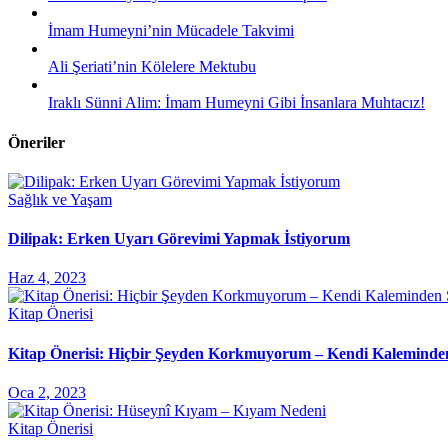
İmam Humeyni’nin Mücadele Takvimi
Ali Şeriati’nin Kölelere Mektubu
Iraklı Sünni Alim: İmam Humeyni Gibi İnsanlara Muhtacız!
Öneriler
Sağlık ve Yaşam
Dilipak: Erken Uyarı Görevimi Yapmak İstiyorum
Haz 4, 2023
Kitap Önerisi
Kitap Önerisi: Hiçbir Şeyden Korkmuyorum – Kendi Kaleminde
Oca 2, 2023
Kitap Önerisi