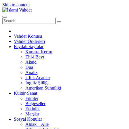
Skip to content
Vahdet Konusu
Vahdet Önderleri
Faydalı Sayfalar
Kuran-ı Kerim
Ehl-i Beyt
Akaid
Dua
Analiz
Ufuk Açanlar
İngiliz Şiiliği
Amerikan Sünniliği
Kültür-Sanat
Filmler
Belgeseller
Etkinlik
Marşlar
Sosyal Konular
Ahlak – Aile