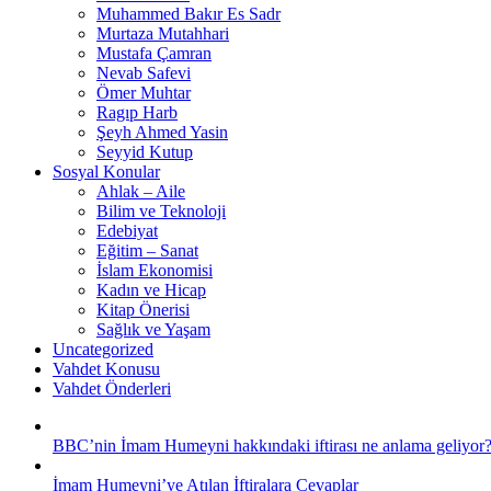
Muhammed Bakır Es Sadr
Murtaza Mutahhari
Mustafa Çamran
Nevab Safevi
Ömer Muhtar
Ragıp Harb
Şeyh Ahmed Yasin
Seyyid Kutup
Sosyal Konular
Ahlak – Aile
Bilim ve Teknoloji
Edebiyat
Eğitim – Sanat
İslam Ekonomisi
Kadın ve Hicap
Kitap Önerisi
Sağlık ve Yaşam
Uncategorized
Vahdet Konusu
Vahdet Önderleri
BBC’nin İmam Humeyni hakkındaki iftirası ne anlama geliyor
İmam Humeyni’ye Atılan İftiralara Cevaplar