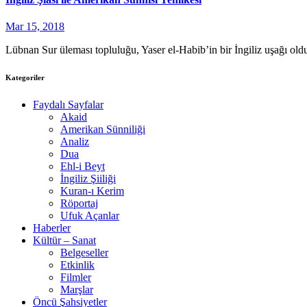
Mar 15, 2018
Lübnan Sur üleması topluluğu, Yaser el-Habib’in bir İngiliz uşağı old
Kategoriler
Faydalı Sayfalar
Akaid
Amerikan Sünniliği
Analiz
Dua
Ehl-i Beyt
İngiliz Şiiliği
Kuran-ı Kerim
Röportaj
Ufuk Açanlar
Haberler
Kültür – Sanat
Belgeseller
Etkinlik
Filmler
Marşlar
Öncü Şahsiyetler