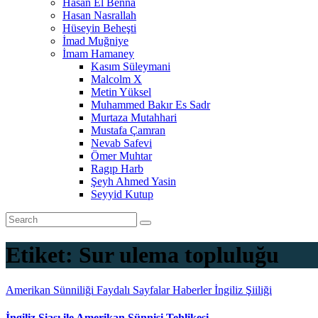
Hasan El Benna
Hasan Nasrallah
Hüseyin Beheşti
İmad Muğniye
İmam Hamaney
Kasım Süleymani
Malcolm X
Metin Yüksel
Muhammed Bakır Es Sadr
Murtaza Mutahhari
Mustafa Çamran
Nevab Safevi
Ömer Muhtar
Ragıp Harb
Şeyh Ahmed Yasin
Seyyid Kutup
Etiket:
Sur ulema topluluğu
Amerikan Sünniliği
Faydalı Sayfalar
Haberler
İngiliz Şiiliği
İngiliz Şiası ile Amerikan Sünnisi Tehlikesi