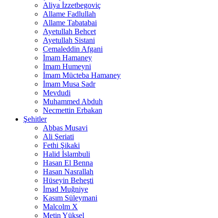
Aliya İzzetbegoviç
Allame Fadlullah
Allame Tabatabai
Ayetullah Behcet
Ayetullah Sistani
Cemaleddin Afgani
İmam Hamaney
İmam Humeyni
İmam Mücteba Hamaney
İmam Musa Sadr
Mevdudi
Muhammed Abduh
Necmettin Erbakan
Şehitler
Abbas Musavi
Ali Şeriati
Fethi Şikaki
Halid İslambuli
Hasan El Benna
Hasan Nasrallah
Hüseyin Beheşti
İmad Muğniye
Kasım Süleymani
Malcolm X
Metin Yüksel