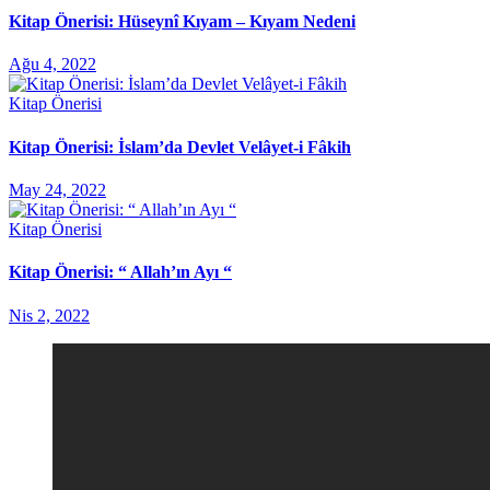
Kitap Önerisi: Hüseynî Kıyam – Kıyam Nedeni
Ağu 4, 2022
Kitap Önerisi
Kitap Önerisi: İslam’da Devlet Velâyet-i Fâkih
May 24, 2022
Kitap Önerisi
Kitap Önerisi: “ Allah’ın Ayı “
Nis 2, 2022