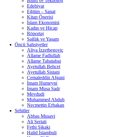
Bilim ve Teknoloji
Edebiyat
Eğitim – Sanat
Kitap Önerisi
İslam Ekonomisi
Kadın ve Hicap
Röportaj
Sağlık ve Yaşam
Öncü Şahsiyetler
Aliya İzzetbegoviç
Allame Fadlullah
Allame Tabatabai
Ayetullah Behcet
Ayetullah Sistani
Cemaleddin Afgani
İmam Humeyni
İmam Musa Sadr
Mevdudi
Muhammed Abduh
Necmettin Erbakan
Şehitler
Abbas Musavi
Ali Şeriati
Fethi Şikaki
Halid İslambuli