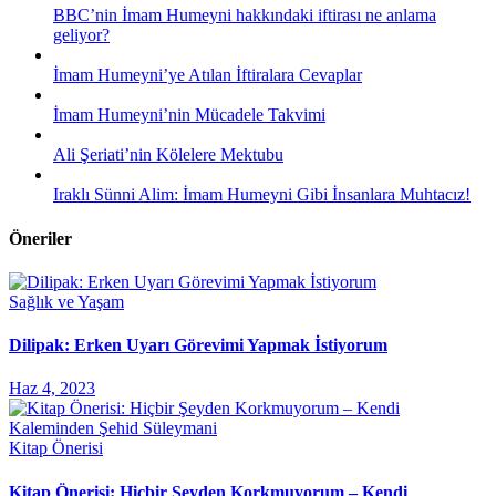
BBC’nin İmam Humeyni hakkındaki iftirası ne anlama
geliyor?
İmam Humeyni’ye Atılan İftiralara Cevaplar
İmam Humeyni’nin Mücadele Takvimi
Ali Şeriati’nin Kölelere Mektubu
Iraklı Sünni Alim: İmam Humeyni Gibi İnsanlara Muhtacız!
Öneriler
Sağlık ve Yaşam
Dilipak: Erken Uyarı Görevimi Yapmak İstiyorum
Haz 4, 2023
Kitap Önerisi
Kitap Önerisi: Hiçbir Şeyden Korkmuyorum – Kendi