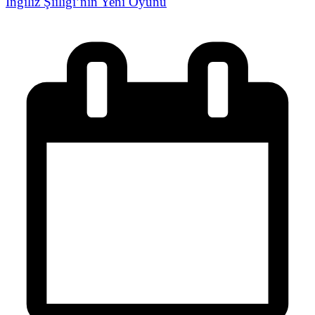
İngiliz Şiiliği’nin Yeni Oyunu