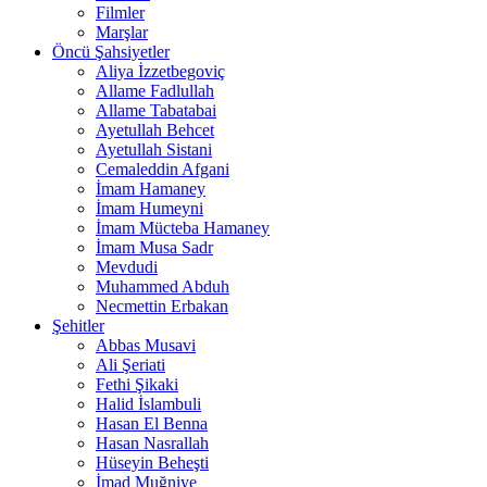
Filmler
Marşlar
Öncü Şahsiyetler
Aliya İzzetbegoviç
Allame Fadlullah
Allame Tabatabai
Ayetullah Behcet
Ayetullah Sistani
Cemaleddin Afgani
İmam Hamaney
İmam Humeyni
İmam Mücteba Hamaney
İmam Musa Sadr
Mevdudi
Muhammed Abduh
Necmettin Erbakan
Şehitler
Abbas Musavi
Ali Şeriati
Fethi Şikaki
Halid İslambuli
Hasan El Benna
Hasan Nasrallah
Hüseyin Beheşti
İmad Muğniye