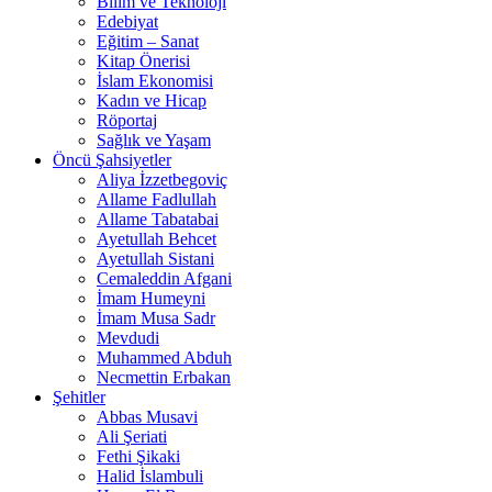
Bilim ve Teknoloji
Edebiyat
Eğitim – Sanat
Kitap Önerisi
İslam Ekonomisi
Kadın ve Hicap
Röportaj
Sağlık ve Yaşam
Öncü Şahsiyetler
Aliya İzzetbegoviç
Allame Fadlullah
Allame Tabatabai
Ayetullah Behcet
Ayetullah Sistani
Cemaleddin Afgani
İmam Humeyni
İmam Musa Sadr
Mevdudi
Muhammed Abduh
Necmettin Erbakan
Şehitler
Abbas Musavi
Ali Şeriati
Fethi Şikaki
Halid İslambuli