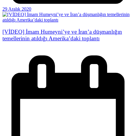
29 Aralık 2020
[VİDEO] İmam Humeyni’ye ve İran’a düşmanlığın
temellerinin atıldığı Amerika’daki toplantı