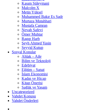
Kasım Süleymani
Malcolm X
Metin Yüksel
Muhammed Bakır Es Sadr
Murtaza Mutahhari
Mustafa Çamran
Nevab Safevi
Ömer Muhtar
Ragıp Harb
Şeyh Ahmed Yasin
Seyyid Kutup
Sosyal Konular
Ahlak – Aile
Bilim ve Teknoloji
Edebiyat
Eğitim – Sanat
İslam Ekonomisi
Kadın ve Hicap
Kitap Önerisi
Sağlık ve Yaşam
Uncategorized
Vahdet Konusu
Vahdet Önderleri