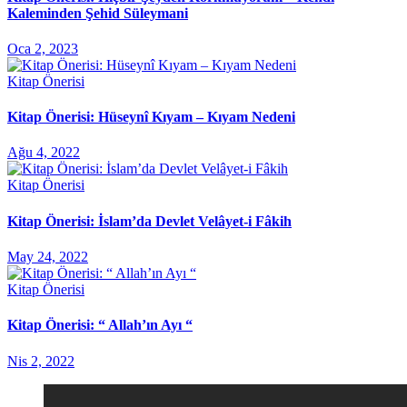
Kaleminden Şehid Süleymani
Oca 2, 2023
Kitap Önerisi
Kitap Önerisi: Hüseynî Kıyam – Kıyam Nedeni
Ağu 4, 2022
Kitap Önerisi
Kitap Önerisi: İslam’da Devlet Velâyet-i Fâkih
May 24, 2022
Kitap Önerisi
Kitap Önerisi: “ Allah’ın Ayı “
Nis 2, 2022