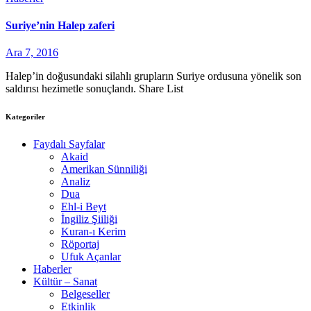
Suriye’nin Halep zaferi
Ara 7, 2016
Halep’in doğusundaki silahlı grupların Suriye ordusuna yönelik son
saldırısı hezimetle sonuçlandı. Share List
Kategoriler
Faydalı Sayfalar
Akaid
Amerikan Sünniliği
Analiz
Dua
Ehl-i Beyt
İngiliz Şiiliği
Kuran-ı Kerim
Röportaj
Ufuk Açanlar
Haberler
Kültür – Sanat
Belgeseller
Etkinlik