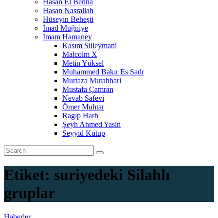
Hasan El Benna
Hasan Nasrallah
Hüseyin Beheşti
İmad Muğniye
İmam Hamaney
Kasım Süleymani
Malcolm X
Metin Yüksel
Muhammed Bakır Es Sadr
Murtaza Mutahhari
Mustafa Çamran
Nevab Safevi
Ömer Muhtar
Ragıp Harb
Şeyh Ahmed Yasin
Seyyid Kutup
Etiket:
suriyedeki Silahlı
gruplar
Haberler