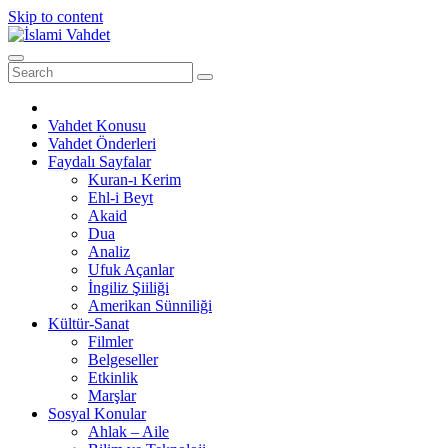
Skip to content
Vahdet Konusu
Vahdet Önderleri
Faydalı Sayfalar
Kuran-ı Kerim
Ehl-i Beyt
Akaid
Dua
Analiz
Ufuk Açanlar
İngiliz Şiiliği
Amerikan Sünniliği
Kültür-Sanat
Filmler
Belgeseller
Etkinlik
Marşlar
Sosyal Konular
Ahlak – Aile