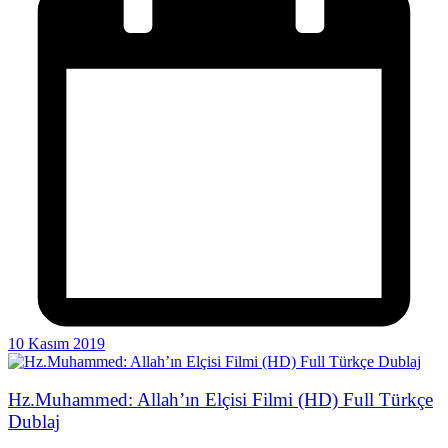
10 Kasım 2019
Hz.Muhammed: Allah’ın Elçisi Filmi (HD) Full Türkçe
Dublaj