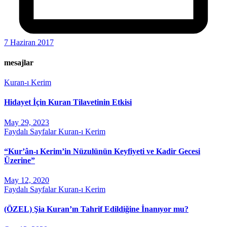
7 Haziran 2017
mesajlar
Kuran-ı Kerim
Hidayet İçin Kuran Tilavetinin Etkisi
May 29, 2023
Faydalı Sayfalar
Kuran-ı Kerim
“Kur’ân-ı Kerim’in Nüzulünün Keyfiyeti ve Kadir Gecesi
Üzerine”
May 12, 2020
Faydalı Sayfalar
Kuran-ı Kerim
(ÖZEL) Şia Kuran’ın Tahrif Edildiğine İnanıyor mu?