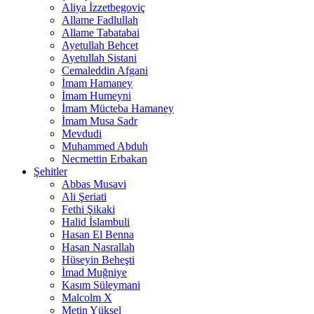
Aliya İzzetbegoviç
Allame Fadlullah
Allame Tabatabai
Ayetullah Behcet
Ayetullah Sistani
Cemaleddin Afgani
İmam Hamaney
İmam Humeyni
İmam Mücteba Hamaney
İmam Musa Sadr
Mevdudi
Muhammed Abduh
Necmettin Erbakan
Şehitler
Abbas Musavi
Ali Şeriati
Fethi Şikaki
Halid İslambuli
Hasan El Benna
Hasan Nasrallah
Hüseyin Beheşti
İmad Muğniye
Kasım Süleymani
Malcolm X
Metin Yüksel