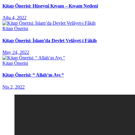
Kitap Önerisi: Hüseynî Kıyam – Kıyam Nedeni
Ağu 4, 2022
Kitap Önerisi
Kitap Önerisi: İslam’da Devlet Velâyet-i Fâkih
May 24, 2022
Kitap Önerisi
Kitap Önerisi: “ Allah’ın Ayı “
Nis 2, 2022