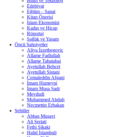
Bilim ve Teknoloji
Edebiyat
Eğitim – Sanat
Kitap Önerisi
İslam Ekonomisi
Kadın ve Hicap
Röportaj
Sağlık ve Yaşam
Öncü Şahsiyetler
Aliya İzzetbegoviç
Allame Fadlullah
Allame Tabatabai
Ayetullah Behcet
Ayetullah Sistani
Cemaleddin Afgani
İmam Humeyni
İmam Musa Sadr
Mevdudi
Muhammed Abduh
Necmettin Erbakan
Şehitler
Abbas Musavi
Ali Şeriati
Fethi Şikaki
Halid İslambuli