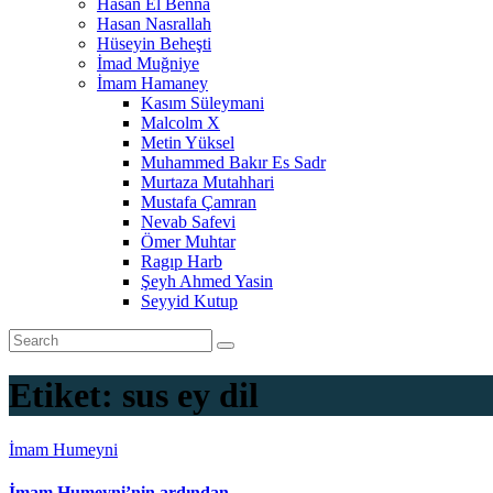
Hasan El Benna
Hasan Nasrallah
Hüseyin Beheşti
İmad Muğniye
İmam Hamaney
Kasım Süleymani
Malcolm X
Metin Yüksel
Muhammed Bakır Es Sadr
Murtaza Mutahhari
Mustafa Çamran
Nevab Safevi
Ömer Muhtar
Ragıp Harb
Şeyh Ahmed Yasin
Seyyid Kutup
Etiket:
sus ey dil
İmam Humeyni
İmam Humeyni’nin ardından…