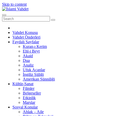
Skip to content
Vahdet Konusu
Vahdet Önderleri
Faydalı Sayfalar
Kuran-ı Kerim
Ehl-i Beyt
Akaid
Dua
Analiz
Ufuk Açanlar
İngiliz Şiiliği
Amerikan Sünniliği
Kültür-Sanat
Filmler
Belgeseller
Etkinlik
Marşlar
Sosyal Konular
Ahlak – Aile