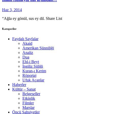
Haz 3, 2014
“Ağla ey gönül, sus ey dil. Share List
Kategoriler
Faydalı Sayfalar
Akaid
Amerikan Sünniliği
Analiz
Dua
Ehl-i Beyt
İngiliz Şiiliği
Kuran-ı Kerim
Röportaj
Ufuk Açanlar
Haberler
Kültür – Sanat
Belgeseller
Etkinlik
Filmler
Marşlar
Öncü Şahsiyetler