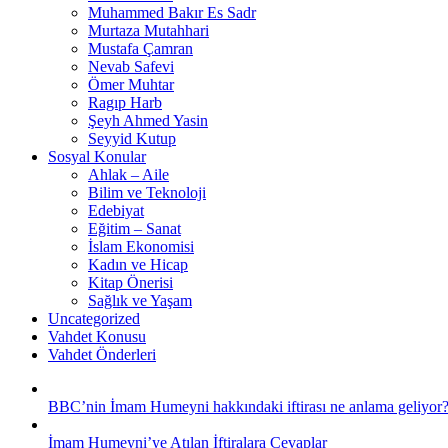
Muhammed Bakır Es Sadr
Murtaza Mutahhari
Mustafa Çamran
Nevab Safevi
Ömer Muhtar
Ragıp Harb
Şeyh Ahmed Yasin
Seyyid Kutup
Sosyal Konular
Ahlak – Aile
Bilim ve Teknoloji
Edebiyat
Eğitim – Sanat
İslam Ekonomisi
Kadın ve Hicap
Kitap Önerisi
Sağlık ve Yaşam
Uncategorized
Vahdet Konusu
Vahdet Önderleri
BBC’nin İmam Humeyni hakkındaki iftirası ne anlama geliyor
İmam Humeyni’ye Atılan İftiralara Cevaplar