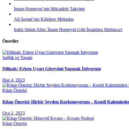
İmam Humeyni’nin Mücadele Takvimi
Ali Şeriati’nin Kölelere Mektubu
Iraklı Sünni Alim: İmam Humeyni Gibi İnsanlara Muhtacız!
Öneriler
Sağlık ve Yaşam
Dilipak: Erken Uyarı Görevimi Yapmak İstiyorum
Haz 4, 2023
Kitap Önerisi
Kitap Önerisi: Hiçbir Şeyden Korkmuyorum – Kendi Kaleminde
Oca 2, 2023
Kitap Önerisi