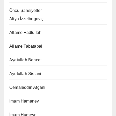
Öncü Şahsiyetler
Aliya İzzetbegoviç
Allame Fadlullah
Allame Tabatabai
Ayetullah Behcet
Ayetullah Sistani
Cemaleddin Afgani
İmam Hamaney
İmam Humeyni