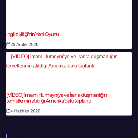
İngiliz Şiiliği’nin Yeni Oyunu
29 Aralık 2020
[VİDEO] İmam Humeyni’ye ve İran’a düşmanlığın
temellerinin atıldığı Amerika’daki toplantı
4 Haziran 2020