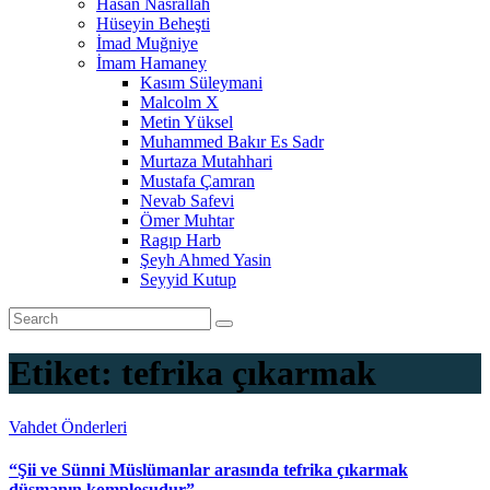
Hasan Nasrallah
Hüseyin Beheşti
İmad Muğniye
İmam Hamaney
Kasım Süleymani
Malcolm X
Metin Yüksel
Muhammed Bakır Es Sadr
Murtaza Mutahhari
Mustafa Çamran
Nevab Safevi
Ömer Muhtar
Ragıp Harb
Şeyh Ahmed Yasin
Seyyid Kutup
Etiket:
tefrika çıkarmak
Vahdet Önderleri
“Şii ve Sünni Müslümanlar arasında tefrika çıkarmak
düşmanın komplosudur”