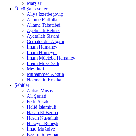
Marşlar
Öncü Şahsiyetler
Aliya İzzetbegoviç
Allame Fadlullah
Allame Tabatabai
Ayetullah Behcet
Ayetullah Sistani
Cemaleddin Afgani
İmam Hamaney
İmam Humeyni
İmam Mücteba Hamaney
İmam Musa Sadr
Mevdudi
Muhammed Abduh
Necmettin Erbakan
Şehitler
Abbas Musavi
Ali Şeriati
Fethi Şikaki
Halid İslambuli
Hasan El Benna
Hasan Nasrallah
Hüseyin Beheşti
İmad Muğniye
Kasım Süleymani