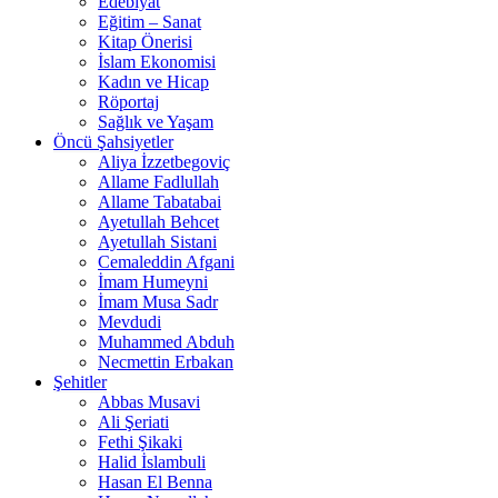
Edebiyat
Eğitim – Sanat
Kitap Önerisi
İslam Ekonomisi
Kadın ve Hicap
Röportaj
Sağlık ve Yaşam
Öncü Şahsiyetler
Aliya İzzetbegoviç
Allame Fadlullah
Allame Tabatabai
Ayetullah Behcet
Ayetullah Sistani
Cemaleddin Afgani
İmam Humeyni
İmam Musa Sadr
Mevdudi
Muhammed Abduh
Necmettin Erbakan
Şehitler
Abbas Musavi
Ali Şeriati
Fethi Şikaki
Halid İslambuli
Hasan El Benna