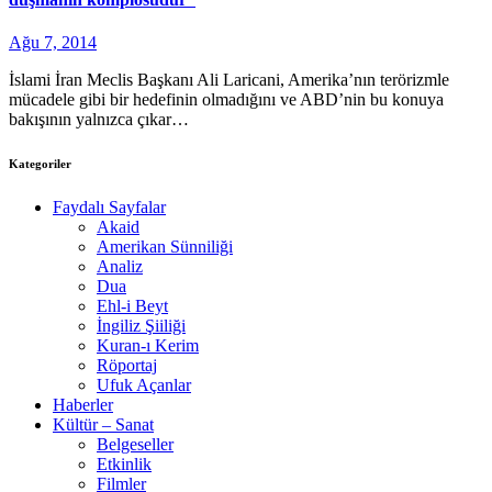
Ağu 7, 2014
İslami İran Meclis Başkanı Ali Laricani, Amerika’nın terörizmle
mücadele gibi bir hedefinin olmadığını ve ABD’nin bu konuya
bakışının yalnızca çıkar…
Kategoriler
Faydalı Sayfalar
Akaid
Amerikan Sünniliği
Analiz
Dua
Ehl-i Beyt
İngiliz Şiiliği
Kuran-ı Kerim
Röportaj
Ufuk Açanlar
Haberler
Kültür – Sanat
Belgeseller
Etkinlik
Filmler