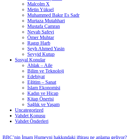
Malcolm X
Metin Yüksel
Muhammed Bakır Es Sadr
Murtaza Mutahhari
Mustafa Çamran
Nevab Safevi
Ömer Muhtar
Ragıp Harb
Şeyh Ahmed Yasin
Seyyid Kutup
Sosyal Konular
Ahlak – Aile
Bilim ve Teknoloji
Edebiyat
Eğitim – Sanat
İslam Ekonomisi
Kadın ve Hicap
Kitap Önerisi
Sağlık ve Yaşam
Uncategorized
Vahdet Konusu
Vahdet Önderleri
BBC’nin İmam Humeyni hakkındaki iftirası ne anlama geliyor?