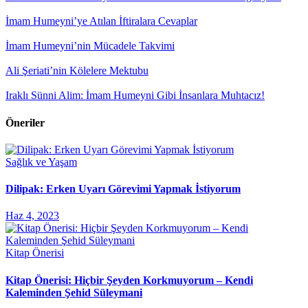
İmam Humeyni’ye Atılan İftiralara Cevaplar
İmam Humeyni’nin Mücadele Takvimi
Ali Şeriati’nin Kölelere Mektubu
Iraklı Sünni Alim: İmam Humeyni Gibi İnsanlara Muhtacız!
Öneriler
Sağlık ve Yaşam
Dilipak: Erken Uyarı Görevimi Yapmak İstiyorum
Haz 4, 2023
Kitap Önerisi
Kitap Önerisi: Hiçbir Şeyden Korkmuyorum – Kendi
Kaleminden Şehid Süleymani