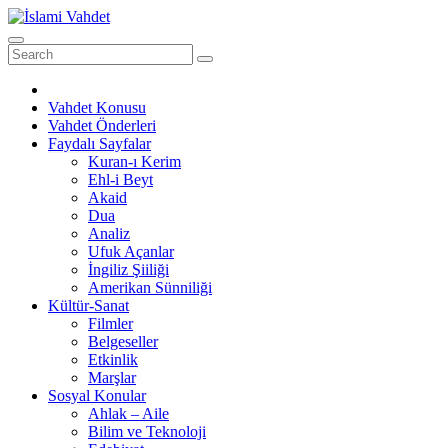
Skip
to
content
Vahdet Konusu
Vahdet Önderleri
Faydalı Sayfalar
Kuran-ı Kerim
Ehl-i Beyt
Akaid
Dua
Analiz
Ufuk Açanlar
İngiliz Şiiliği
Amerikan Sünniliği
Kültür-Sanat
Filmler
Belgeseller
Etkinlik
Marşlar
Sosyal Konular
Ahlak – Aile
Bilim ve Teknoloji