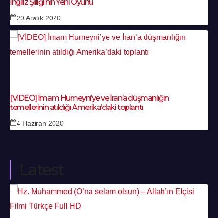
İngiliz Şiiliği’nin Yeni Oyunu
29 Aralık 2020
[VİDEO] İmam Humeyni’ye ve İran’a düşmanlığın
temellerinin atıldığı Amerika’daki toplantı
4 Haziran 2020
Latest