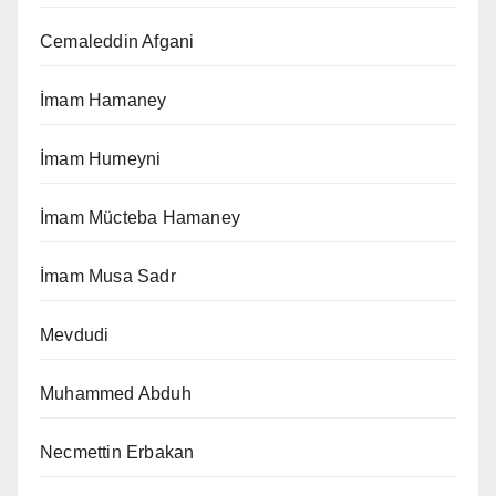
Cemaleddin Afgani
İmam Hamaney
İmam Humeyni
İmam Mücteba Hamaney
İmam Musa Sadr
Mevdudi
Muhammed Abduh
Necmettin Erbakan