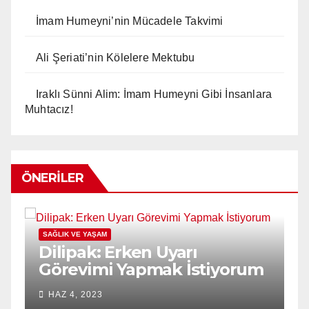
İmam Humeyni’nin Mücadele Takvimi
Ali Şeriati’nin Kölelere Mektubu
Iraklı Sünni Alim: İmam Humeyni Gibi İnsanlara
Muhtacız!
ÖNERILER
SAĞLIK VE YAŞAM
Dilipak: Erken Uyarı
Görevimi Yapmak İstiyorum
HAZ 4, 2023