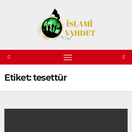
Skip
to
content
Etiket:
tesettür