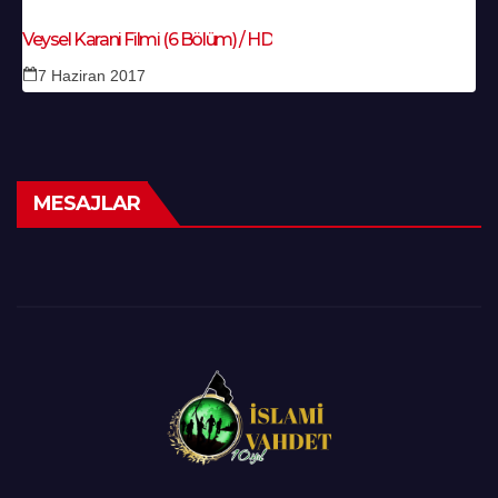
Veysel Karani Filmi (6 Bölüm) / HD
7 Haziran 2017
MESAJLAR