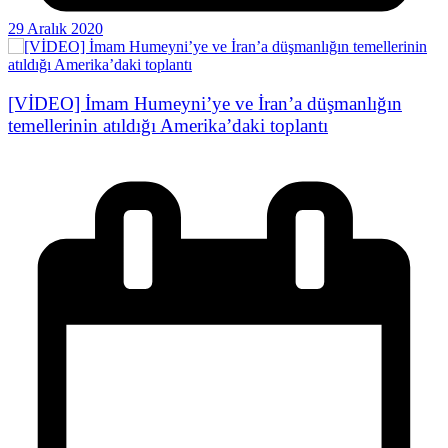
29 Aralık 2020
[VİDEO] İmam Humeyni’ye ve İran’a düşmanlığın
temellerinin atıldığı Amerika’daki toplantı