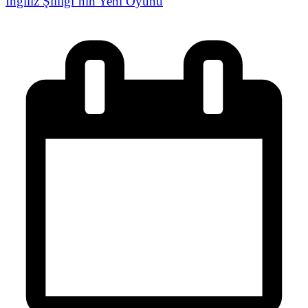
İngiliz Şiiliği’nin Yeni Oyunu