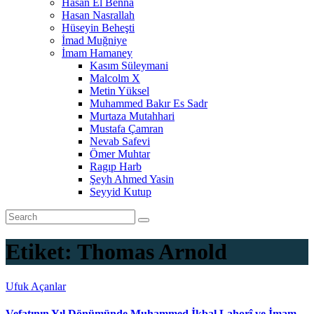
Hasan El Benna
Hasan Nasrallah
Hüseyin Beheşti
İmad Muğniye
İmam Hamaney
Kasım Süleymani
Malcolm X
Metin Yüksel
Muhammed Bakır Es Sadr
Murtaza Mutahhari
Mustafa Çamran
Nevab Safevi
Ömer Muhtar
Ragıp Harb
Şeyh Ahmed Yasin
Seyyid Kutup
Etiket:
Thomas Arnold
Ufuk Açanlar
Vefatının Yıl Dönümünde Muhammed İkbal Lahorî ve İmam