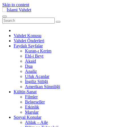
Skip to content
Vahdet Konusu
Vahdet Önderleri
Faydalı Sayfalar
Kuran-ı Kerim
Ehl-i Beyt
Akaid
Dua
Analiz
Ufuk Açanlar
İngiliz Şiiliği
Amerikan Sünniliği
Kültür-Sanat
Filmler
Belgeseller
Etkinlik
Marşlar
Sosyal Konular
Ahlak – Aile