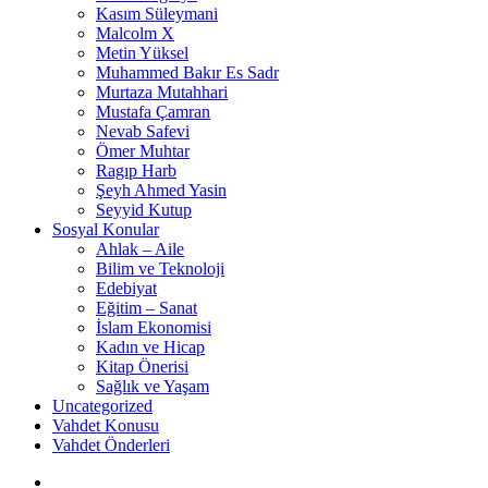
Kasım Süleymani
Malcolm X
Metin Yüksel
Muhammed Bakır Es Sadr
Murtaza Mutahhari
Mustafa Çamran
Nevab Safevi
Ömer Muhtar
Ragıp Harb
Şeyh Ahmed Yasin
Seyyid Kutup
Sosyal Konular
Ahlak – Aile
Bilim ve Teknoloji
Edebiyat
Eğitim – Sanat
İslam Ekonomisi
Kadın ve Hicap
Kitap Önerisi
Sağlık ve Yaşam
Uncategorized
Vahdet Konusu
Vahdet Önderleri