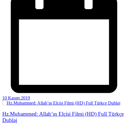
10 Kasım 2019
Hz.Muhammed: Allah’ın Elçisi Filmi (HD) Full Türkçe
Dublaj