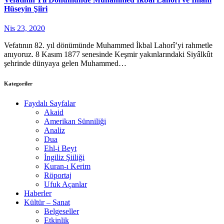
Hüseyin Şiiri
Nis 23, 2020
Vefatının 82. yıl dönümünde Muhammed İkbal Lahorî’yi rahmetle
anıyoruz. 8 Kasım 1877 senesinde Keşmir yakınlarındaki Siyâlkût
şehrinde dünyaya gelen Muhammed…
Kategoriler
Faydalı Sayfalar
Akaid
Amerikan Sünniliği
Analiz
Dua
Ehl-i Beyt
İngiliz Şiiliği
Kuran-ı Kerim
Röportaj
Ufuk Açanlar
Haberler
Kültür – Sanat
Belgeseller
Etkinlik