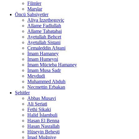
Filmler
Marşlar
Öncü Şahsiyetler
Aliya İzzetbegoviç
Allame Fadlullah
Allame Tabatabai
Ayetullah Behcet
Ayetullah Sistani
Cemaleddin Afgani
İmam Hamaney
İmam Humeyni
İmam Mücteba Hamaney
İmam Musa Sadr
Mevdudi
Muhammed Abduh
Necmettin Erbakan
Şehitler
Abbas Musavi
Ali Şeriati
Fethi Şikaki
Halid İslambuli
Hasan El Benna
Hasan Nasrallah
Hüseyin Beheşti
İmad Muğniye