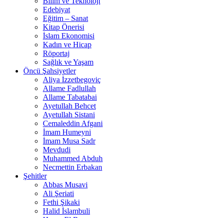
Bilim ve Teknoloji
Edebiyat
Eğitim – Sanat
Kitap Önerisi
İslam Ekonomisi
Kadın ve Hicap
Röportaj
Sağlık ve Yaşam
Öncü Şahsiyetler
Aliya İzzetbegoviç
Allame Fadlullah
Allame Tabatabai
Ayetullah Behcet
Ayetullah Sistani
Cemaleddin Afgani
İmam Humeyni
İmam Musa Sadr
Mevdudi
Muhammed Abduh
Necmettin Erbakan
Şehitler
Abbas Musavi
Ali Şeriati
Fethi Şikaki
Halid İslambuli