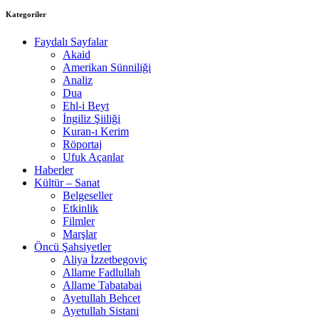
Kategoriler
Faydalı Sayfalar
Akaid
Amerikan Sünniliği
Analiz
Dua
Ehl-i Beyt
İngiliz Şiiliği
Kuran-ı Kerim
Röportaj
Ufuk Açanlar
Haberler
Kültür – Sanat
Belgeseller
Etkinlik
Filmler
Marşlar
Öncü Şahsiyetler
Aliya İzzetbegoviç
Allame Fadlullah
Allame Tabatabai
Ayetullah Behcet
Ayetullah Sistani