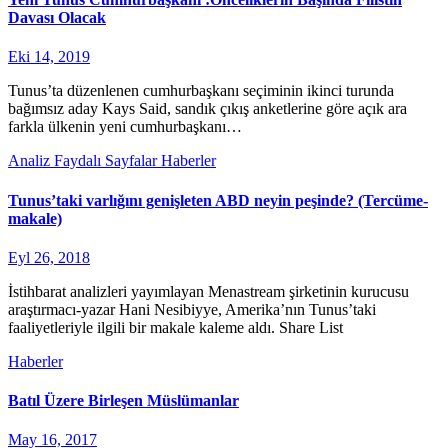
Davası Olacak
Eki 14, 2019
Tunus’ta düzenlenen cumhurbaşkanı seçiminin ikinci turunda
bağımsız aday Kays Said, sandık çıkış anketlerine göre açık ara
farkla ülkenin yeni cumhurbaşkanı…
Analiz
Faydalı Sayfalar
Haberler
Tunus’taki varlığını genişleten ABD neyin peşinde? (Tercüme-
makale)
Eyl 26, 2018
İstihbarat analizleri yayımlayan Menastream şirketinin kurucusu
araştırmacı-yazar Hani Nesibiyye, Amerika’nın Tunus’taki
faaliyetleriyle ilgili bir makale kaleme aldı. Share List
Haberler
Batıl Üzere Birleşen Müslümanlar
May 16, 2017