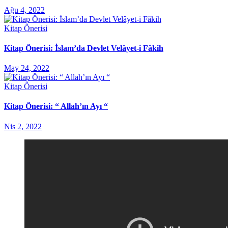
Ağu 4, 2022
Kitap Önerisi
Kitap Önerisi: İslam’da Devlet Velâyet-i Fâkih
May 24, 2022
Kitap Önerisi
Kitap Önerisi: “ Allah’ın Ayı “
Nis 2, 2022