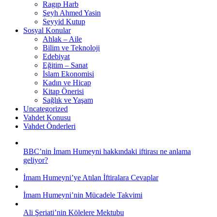
Ragıp Harb
Şeyh Ahmed Yasin
Seyyid Kutup
Sosyal Konular
Ahlak – Aile
Bilim ve Teknoloji
Edebiyat
Eğitim – Sanat
İslam Ekonomisi
Kadın ve Hicap
Kitap Önerisi
Sağlık ve Yaşam
Uncategorized
Vahdet Konusu
Vahdet Önderleri
BBC’nin İmam Humeyni hakkındaki iftirası ne anlama
geliyor?
İmam Humeyni’ye Atılan İftiralara Cevaplar
İmam Humeyni’nin Mücadele Takvimi
Ali Şeriati’nin Kölelere Mektubu