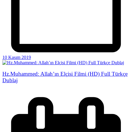
10 Kasım 2019
Hz.Muhammed: Allah’ın Elçisi Filmi (HD) Full Türkçe
Dublaj