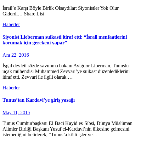
İsrail’e Karşı Böyle Birlik Olsaydılar; Siyonistler Yok Olur
Giderdi… Share List
Haberler
Siyonist Lieberman suikasti itiraf etti: “İsrail menfaatlerini
korumak için gerekeni yapar”
Ara 22, 2016
İşgal devleti sözde savunma bakanı Avigdor Liberman, Tunuslu
uçak mühendisi Muhammed Zevvari’ye suikast düzenlediklerini
itiraf etti. Zevvari ile ilgili olarak,…
Haberler
Tunus’tan Kardavi’ye giriş yasağı
May 11, 2015
Tunus Cumhurbaşkanı El-Baci Kayid es-Sibsi, Dünya Müslüman
Alimler Birliği Başkanı Yusuf el-Kardavi’nin ülkesine gelmesini
istemediğini belirterek, “Tunus’a kötü işler ve…