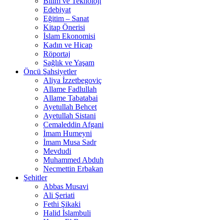
Bilim ve Teknoloji
Edebiyat
Eğitim – Sanat
Kitap Önerisi
İslam Ekonomisi
Kadın ve Hicap
Röportaj
Sağlık ve Yaşam
Öncü Şahsiyetler
Aliya İzzetbegoviç
Allame Fadlullah
Allame Tabatabai
Ayetullah Behcet
Ayetullah Sistani
Cemaleddin Afgani
İmam Humeyni
İmam Musa Sadr
Mevdudi
Muhammed Abduh
Necmettin Erbakan
Şehitler
Abbas Musavi
Ali Şeriati
Fethi Şikaki
Halid İslambuli