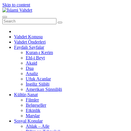
Skip to content
Vahdet Konusu
Vahdet Önderleri
Faydalı Sayfalar
Kuran-ı Kerim
Ehl-i Beyt
Akaid
Dua
Analiz
Ufuk Açanlar
İngiliz Şiiliği
Amerikan Sünniliği
Kültür-Sanat
Filmler
Belgeseller
Etkinlik
Marşlar
Sosyal Konular
Ahlak – Aile