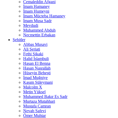
Cemaleddin Afgani
İmam Hamaney
İmam Humeyni
İmam Mücteba Hamaney
İmam Musa Sadr
Mevdudi
Muhammed Abduh
Necmettin Erbakan
Şehitler
Abbas Musavi
Ali Şeriati
Fethi Şikaki
Halid İslambuli
Hasan El Benna
Hasan Nasrallah
Hüseyin Beheşti
İmad Muğniye
Kasım Süleymani
Malcolm X
Metin Yüksel
Muhammed Bakır Es Sadr
Murtaza Mutahhari
Mustafa Çamran
Nevab Safevi
Ömer Muhtar