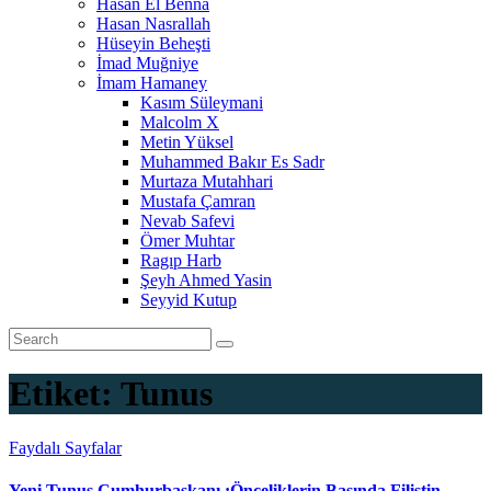
Hasan El Benna
Hasan Nasrallah
Hüseyin Beheşti
İmad Muğniye
İmam Hamaney
Kasım Süleymani
Malcolm X
Metin Yüksel
Muhammed Bakır Es Sadr
Murtaza Mutahhari
Mustafa Çamran
Nevab Safevi
Ömer Muhtar
Ragıp Harb
Şeyh Ahmed Yasin
Seyyid Kutup
Etiket:
Tunus
Faydalı Sayfalar
Yeni Tunus Cumhurbaşkanı :Önceliklerin Başında Filistin