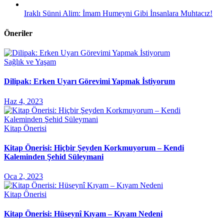
Iraklı Sünni Alim: İmam Humeyni Gibi İnsanlara Muhtacız!
Öneriler
Sağlık ve Yaşam
Dilipak: Erken Uyarı Görevimi Yapmak İstiyorum
Haz 4, 2023
Kitap Önerisi
Kitap Önerisi: Hiçbir Şeyden Korkmuyorum – Kendi
Kaleminden Şehid Süleymani
Oca 2, 2023
Kitap Önerisi
Kitap Önerisi: Hüseynî Kıyam – Kıyam Nedeni