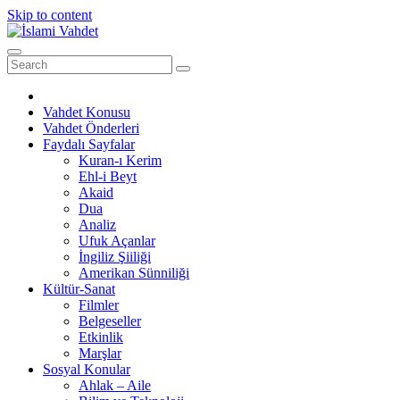
Skip to content
Vahdet Konusu
Vahdet Önderleri
Faydalı Sayfalar
Kuran-ı Kerim
Ehl-i Beyt
Akaid
Dua
Analiz
Ufuk Açanlar
İngiliz Şiiliği
Amerikan Sünniliği
Kültür-Sanat
Filmler
Belgeseller
Etkinlik
Marşlar
Sosyal Konular
Ahlak – Aile