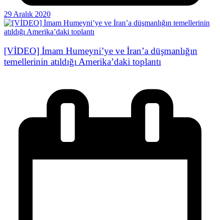
29 Aralık 2020
[VİDEO] İmam Humeyni’ye ve İran’a düşmanlığın
temellerinin atıldığı Amerika’daki toplantı