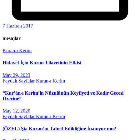
7 Haziran 2017
mesajlar
Kuran-ı Kerim
Hidayet İçin Kuran Tilavetinin Etkisi
May 29, 2023
Faydalı Sayfalar
Kuran-ı Kerim
“Kur’ân-ı Kerim’in Nüzulünün Keyfiyeti ve Kadir Gecesi
Üzerine”
May 12, 2020
Faydalı Sayfalar
Kuran-ı Kerim
(ÖZEL) Şia Kuran’ın Tahrif Edildiğine İnanıyor mu?