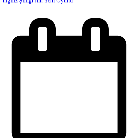
İngiliz Şiiliği’nin Yeni Oyunu