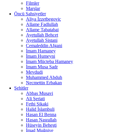
Filmler
Marşlar
Öncü Şahsiyetler
Aliya İzzetbegoviç
Allame Fadlullah
Allame Tabatabai
Ayetullah Behcet
Ayetullah Sistani
Cemaleddin Afgani
İmam Hamaney
İmam Humeyni
İmam Mücteba Hamaney
İmam Musa Sadr
Mevdudi
Muhammed Abduh
Necmettin Erbakan
Şehitler
Abbas Musavi
Ali Şeriati
Fethi Şikaki
Halid İslambuli
Hasan El Benna
Hasan Nasrallah
Hüseyin Beheşti
İmad Muğniye