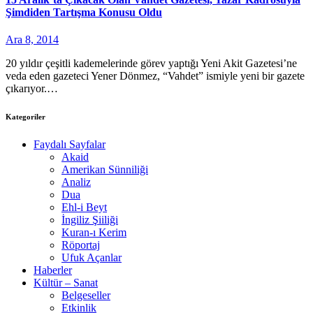
Şimdiden Tartışma Konusu Oldu
Ara 8, 2014
20 yıldır çeşitli kademelerinde görev yaptığı Yeni Akit Gazetesi’ne
veda eden gazeteci Yener Dönmez, “Vahdet” ismiyle yeni bir gazete
çıkarıyor.…
Kategoriler
Faydalı Sayfalar
Akaid
Amerikan Sünniliği
Analiz
Dua
Ehl-i Beyt
İngiliz Şiiliği
Kuran-ı Kerim
Röportaj
Ufuk Açanlar
Haberler
Kültür – Sanat
Belgeseller
Etkinlik