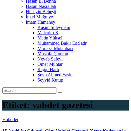
Hasan El Benna
Hasan Nasrallah
Hüseyin Beheşti
İmad Muğniye
İmam Hamaney
Kasım Süleymani
Malcolm X
Metin Yüksel
Muhammed Bakır Es Sadr
Murtaza Mutahhari
Mustafa Çamran
Nevab Safevi
Ömer Muhtar
Ragıp Harb
Şeyh Ahmed Yasin
Seyyid Kutup
Etiket:
vahdet gazetesi
Haberler
15 Aralık’ta Çıkacak Olan Vahdet Gazetesi, Yazar Kadrosuyla