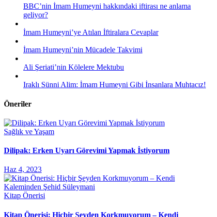
BBC’nin İmam Humeyni hakkındaki iftirası ne anlama
geliyor?
İmam Humeyni’ye Atılan İftiralara Cevaplar
İmam Humeyni’nin Mücadele Takvimi
Ali Şeriati’nin Kölelere Mektubu
Iraklı Sünni Alim: İmam Humeyni Gibi İnsanlara Muhtacız!
Öneriler
Sağlık ve Yaşam
Dilipak: Erken Uyarı Görevimi Yapmak İstiyorum
Haz 4, 2023
Kitap Önerisi
Kitap Önerisi: Hiçbir Şeyden Korkmuyorum – Kendi