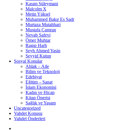
Kasım Süleymani
Malcolm X
Metin Yüksel
Muhammed Bakır Es Sadr
Murtaza Mutahhari
Mustafa Çamran
Nevab Safevi
Ömer Muhtar
Ragıp Harb
Şeyh Ahmed Yasin
Seyyid Kutup
Sosyal Konular
Ahlak – Aile
Bilim ve Teknoloji
Edebiyat
Eğitim – Sanat
İslam Ekonomisi
Kadın ve Hicap
Kitap Önerisi
Sağlık ve Yaşam
Uncategorized
Vahdet Konusu
Vahdet Önderleri