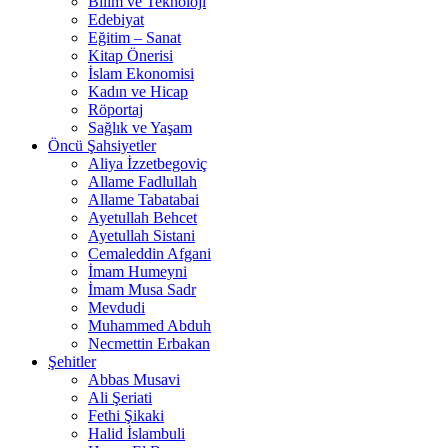
Bilim ve Teknoloji
Edebiyat
Eğitim – Sanat
Kitap Önerisi
İslam Ekonomisi
Kadın ve Hicap
Röportaj
Sağlık ve Yaşam
Öncü Şahsiyetler
Aliya İzzetbegoviç
Allame Fadlullah
Allame Tabatabai
Ayetullah Behcet
Ayetullah Sistani
Cemaleddin Afgani
İmam Humeyni
İmam Musa Sadr
Mevdudi
Muhammed Abduh
Necmettin Erbakan
Şehitler
Abbas Musavi
Ali Şeriati
Fethi Şikaki
Halid İslambuli