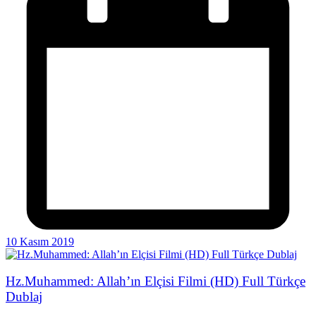
10 Kasım 2019
Hz.Muhammed: Allah’ın Elçisi Filmi (HD) Full Türkçe
Dublaj