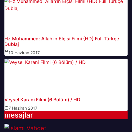
Hz.Muhammed: Allah’ın Elçisi Filmi (HD) Full Türkçe
Dublaj
10 Haziran 2017
Veysel Karani Filmi (6 Bölüm) / HD
7 Haziran 2017
mesajlar