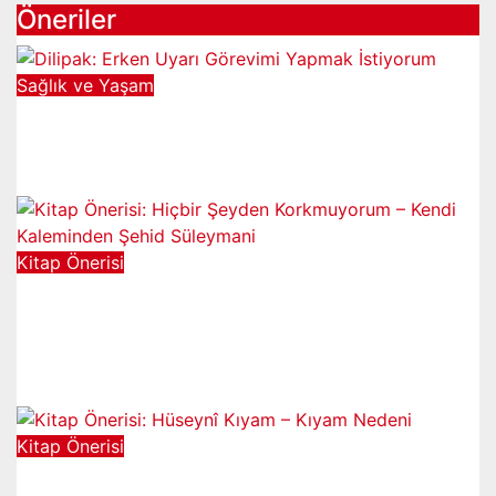
Öneriler
Sağlık ve Yaşam
Dilipak: Erken Uyarı Görevimi
Yapmak İstiyorum
Haz 4, 2023
Kitap Önerisi
Kitap Önerisi: Hiçbir Şeyden
Korkmuyorum – Kendi Kaleminden
Şehid Süleymani
Oca 2, 2023
Kitap Önerisi
Kitap Önerisi: Hüseynî Kıyam –