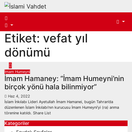
Skip
to
content
Etiket:
vefat yıl
dönümü
İmam Humeyni
İmam Hamaney: “İmam Humeyni’nin
birçok yönü hala bilinmiyor”
Haz 4, 2022
İslam İnkılabı Lideri Ayetullah İmam Hamanei, bugün Tahran’da
düzenlenen İslam İnkılabı’nın kurucusu İmam Humeyni’yi (ra) anma
törenine katıldı. Share List
Kategoriler
Faydalı Sayfalar