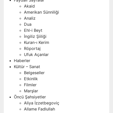
Akaid
Amerikan Sünniliği
Analiz
Dua
Ehl-i Beyt
İngiliz Şiiliği
Kuran-ı Kerim
Röportaj
Ufuk Açanlar
Haberler
Kültür – Sanat
Belgeseller
Etkinlik
Filmler
Marşlar
Öncü Şahsiyetler
Aliya İzzetbegoviç
Allame Fadlullah