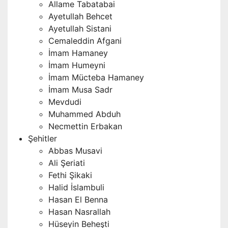
Allame Tabatabai
Ayetullah Behcet
Ayetullah Sistani
Cemaleddin Afgani
İmam Hamaney
İmam Humeyni
İmam Mücteba Hamaney
İmam Musa Sadr
Mevdudi
Muhammed Abduh
Necmettin Erbakan
Şehitler
Abbas Musavi
Ali Şeriati
Fethi Şikaki
Halid İslambuli
Hasan El Benna
Hasan Nasrallah
Hüseyin Beheşti