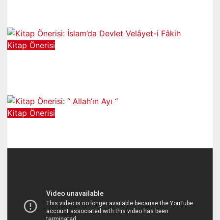
Kıyam Nedeni
Ağu 4, 2022
Kitap Önerisi
Kitap Önerisi: İslam’da Devlet
Velâyet-i Fâkih
May 24, 2022
Kitap Önerisi
Kitap Önerisi: “ Allah’ın Ayı “
Nis 2, 2022