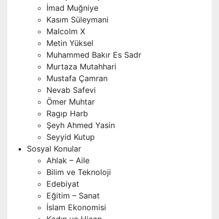
İmad Muğniye
Kasım Süleymani
Malcolm X
Metin Yüksel
Muhammed Bakır Es Sadr
Murtaza Mutahhari
Mustafa Çamran
Nevab Safevi
Ömer Muhtar
Ragıp Harb
Şeyh Ahmed Yasin
Seyyid Kutup
Sosyal Konular
Ahlak – Aile
Bilim ve Teknoloji
Edebiyat
Eğitim – Sanat
İslam Ekonomisi
Kadın ve Hicap