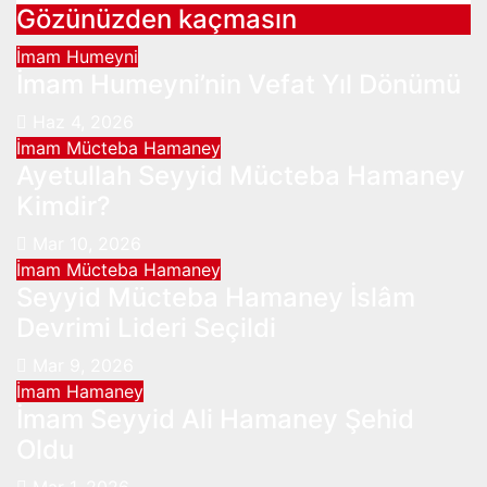
Gözünüzden kaçmasın
İmam Humeyni
İmam Humeyni’nin Vefat Yıl Dönümü
Haz 4, 2026
İmam Mücteba Hamaney
Ayetullah Seyyid Mücteba Hamaney
Kimdir?
Mar 10, 2026
İmam Mücteba Hamaney
Seyyid Mücteba Hamaney İslâm
Devrimi Lideri Seçildi
Mar 9, 2026
İmam Hamaney
İmam Seyyid Ali Hamaney Şehid
Oldu