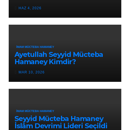
HAZ 4, 2026
İMAM MÜCTEBA HAMANEY
Ayetullah Seyyid Mücteba
Hamaney Kimdir?
MAR 10, 2026
İMAM MÜCTEBA HAMANEY
Seyyid Mücteba Hamaney
İslâm Devrimi Lideri Seçildi