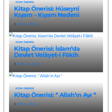
KITAP ÖNERISI
Kitap Önerisi: Hüseynî
Kıyam – Kıyam Nedeni
AĞU 4, 2022
KITAP ÖNERISI
Kitap Önerisi: İslam’da
Devlet Velâyet-i Fâkih
MAY 24, 2022
KITAP ÖNERISI
Kitap Önerisi: “ Allah’ın Ayı “
NIS 2, 2022