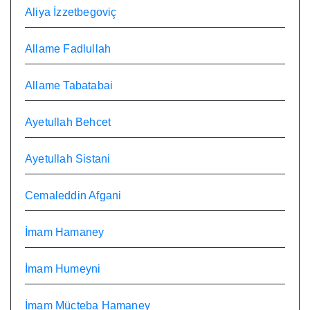
Aliya İzzetbegoviç
Allame Fadlullah
Allame Tabatabai
Ayetullah Behcet
Ayetullah Sistani
Cemaleddin Afgani
İmam Hamaney
İmam Humeyni
İmam Mücteba Hamaney