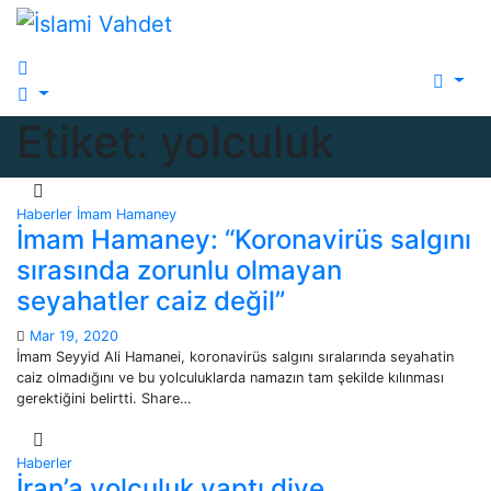
Skip
to
content
Etiket:
yolculuk
Haberler
İmam Hamaney
İmam Hamaney: “Koronavirüs salgını
sırasında zorunlu olmayan
seyahatler caiz değil”
Mar 19, 2020
İmam Seyyid Ali Hamanei, koronavirüs salgını sıralarında seyahatin
caiz olmadığını ve bu yolculuklarda namazın tam şekilde kılınması
gerektiğini belirtti. Share…
Haberler
İran’a yolculuk yaptı diye