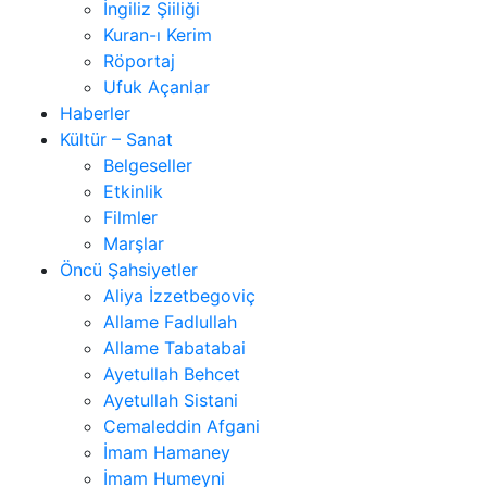
İngiliz Şiiliği
Kuran-ı Kerim
Röportaj
Ufuk Açanlar
Haberler
Kültür – Sanat
Belgeseller
Etkinlik
Filmler
Marşlar
Öncü Şahsiyetler
Aliya İzzetbegoviç
Allame Fadlullah
Allame Tabatabai
Ayetullah Behcet
Ayetullah Sistani
Cemaleddin Afgani
İmam Hamaney
İmam Humeyni