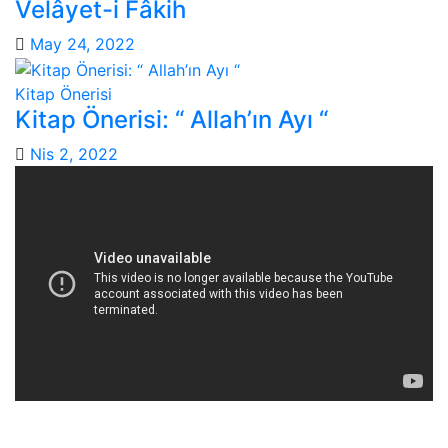
Velâyet-i Fâkih
May 24, 2022
Kitap Önerisi
Kitap Önerisi: “ Allah’ın Ayı “
Nis 2, 2022