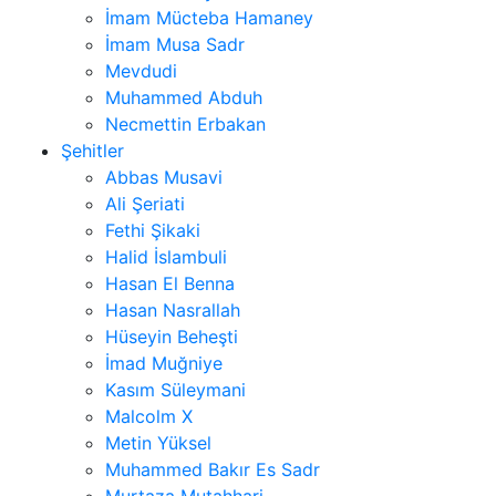
İmam Mücteba Hamaney
İmam Musa Sadr
Mevdudi
Muhammed Abduh
Necmettin Erbakan
Şehitler
Abbas Musavi
Ali Şeriati
Fethi Şikaki
Halid İslambuli
Hasan El Benna
Hasan Nasrallah
Hüseyin Beheşti
İmad Muğniye
Kasım Süleymani
Malcolm X
Metin Yüksel
Muhammed Bakır Es Sadr
Murtaza Mutahhari