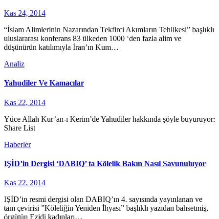
Kas 24, 2014
“İslam Alimlerinin Nazarından Tekfirci Akımların Tehlikesi” başlıklı
uluslararası konferans 83 ülkeden 1000 ‘den fazla alim ve
düşünürün katılımıyla İran’ın Kum…
Analiz
Yahudiler Ve Kamacılar
Kas 22, 2014
Yüce Allah Kur’an-ı Kerim’de Yahudiler hakkında şöyle buyuruyor:
Share List
Haberler
IŞİD’in Dergisi ‘DABIQ’ ta Kölelik Bakın Nasıl Savunuluyor
Kas 22, 2014
IŞİD’in resmi dergisi olan DABIQ’ın 4. sayısında yayınlanan ve
tam çevirisi ”Köleliğin Yeniden İhyası” başlıklı yazıdan bahsetmiş,
örgütün Ezidi kadınları…