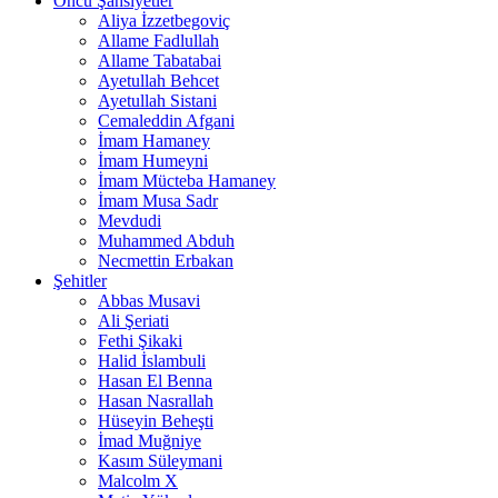
Öncü Şahsiyetler
Aliya İzzetbegoviç
Allame Fadlullah
Allame Tabatabai
Ayetullah Behcet
Ayetullah Sistani
Cemaleddin Afgani
İmam Hamaney
İmam Humeyni
İmam Mücteba Hamaney
İmam Musa Sadr
Mevdudi
Muhammed Abduh
Necmettin Erbakan
Şehitler
Abbas Musavi
Ali Şeriati
Fethi Şikaki
Halid İslambuli
Hasan El Benna
Hasan Nasrallah
Hüseyin Beheşti
İmad Muğniye
Kasım Süleymani
Malcolm X