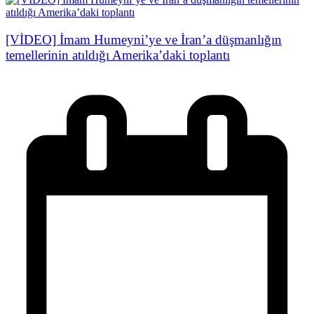
[VİDEO] İmam Humeyni’ye ve İran’a düşmanlığın
temellerinin atıldığı Amerika’daki toplantı