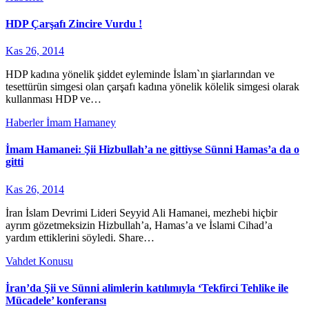
HDP Çarşafı Zincire Vurdu !
Kas 26, 2014
HDP kadına yönelik şiddet eyleminde İslam`ın şiarlarından ve
tesettürün simgesi olan çarşafı kadına yönelik kölelik simgesi olarak
kullanması HDP ve…
Haberler
İmam Hamaney
İmam Hamanei: Şii Hizbullah’a ne gittiyse Sünni Hamas’a da o
gitti
Kas 26, 2014
İran İslam Devrimi Lideri Seyyid Ali Hamanei, mezhebi hiçbir
ayrım gözetmeksizin Hizbullah’a, Hamas’a ve İslami Cihad’a
yardım ettiklerini söyledi. Share…
Vahdet Konusu
İran’da Şii ve Sünni alimlerin katılımıyla ‘Tekfirci Tehlike ile
Mücadele’ konferansı