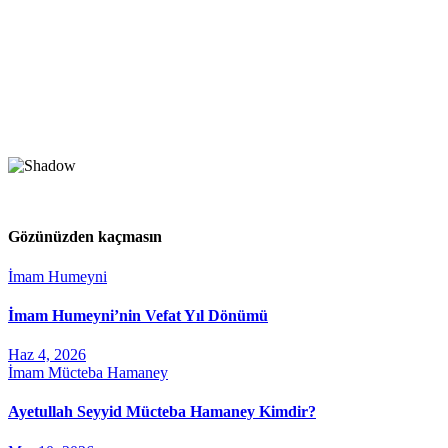
Gözünüzden kaçmasın
İmam Humeyni
İmam Humeyni’nin Vefat Yıl Dönümü
Haz 4, 2026
İmam Mücteba Hamaney
Ayetullah Seyyid Mücteba Hamaney Kimdir?