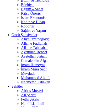
Bilim ve Teknoloji
Edebiyat
Eğitim – Sanat
Kitap Önerisi
İslam Ekonomisi
Kadın ve Hicap
Röportaj
Sağlık ve Yaşam
Öncü Şahsiyetler
Aliya İzzetbegoviç
Allame Fadlullah
Allame Tabatabai
Ayetullah Behcet
Ayetullah Sistani
Cemaleddin Afgani
İmam Humeyni
İmam Musa Sadr
Mevdudi
Muhammed Abduh
Necmettin Erbakan
Şehitler
Abbas Musavi
Ali Şeriati
Fethi Şikaki
Halid İslambuli