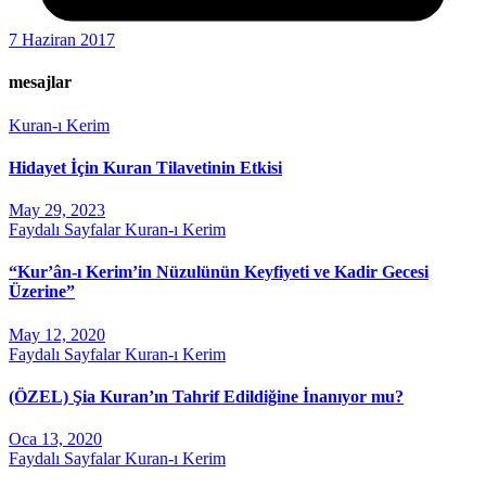
7 Haziran 2017
mesajlar
Kuran-ı Kerim
Hidayet İçin Kuran Tilavetinin Etkisi
May 29, 2023
Faydalı Sayfalar
Kuran-ı Kerim
“Kur’ân-ı Kerim’in Nüzulünün Keyfiyeti ve Kadir Gecesi
Üzerine”
May 12, 2020
Faydalı Sayfalar
Kuran-ı Kerim
(ÖZEL) Şia Kuran’ın Tahrif Edildiğine İnanıyor mu?
Oca 13, 2020
Faydalı Sayfalar
Kuran-ı Kerim