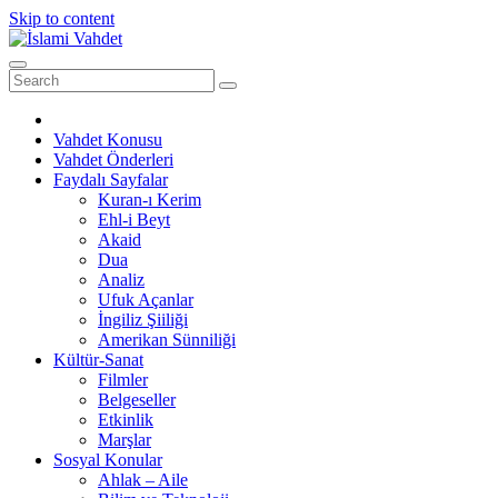
Skip to content
Vahdet Konusu
Vahdet Önderleri
Faydalı Sayfalar
Kuran-ı Kerim
Ehl-i Beyt
Akaid
Dua
Analiz
Ufuk Açanlar
İngiliz Şiiliği
Amerikan Sünniliği
Kültür-Sanat
Filmler
Belgeseller
Etkinlik
Marşlar
Sosyal Konular
Ahlak – Aile