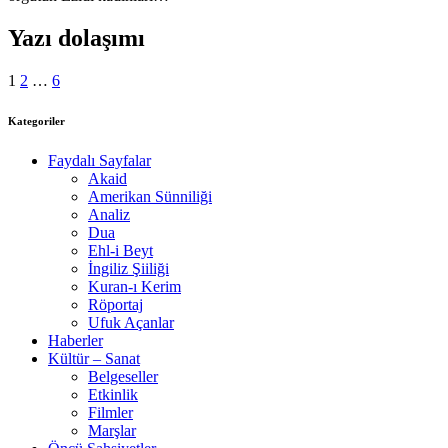
Yazı dolaşımı
1
2
…
6
Kategoriler
Faydalı Sayfalar
Akaid
Amerikan Sünniliği
Analiz
Dua
Ehl-i Beyt
İngiliz Şiiliği
Kuran-ı Kerim
Röportaj
Ufuk Açanlar
Haberler
Kültür – Sanat
Belgeseller
Etkinlik
Filmler
Marşlar