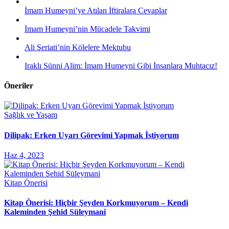
İmam Humeyni’ye Atılan İftiralara Cevaplar
İmam Humeyni’nin Mücadele Takvimi
Ali Şeriati’nin Kölelere Mektubu
Iraklı Sünni Alim: İmam Humeyni Gibi İnsanlara Muhtacız!
Öneriler
Sağlık ve Yaşam
Dilipak: Erken Uyarı Görevimi Yapmak İstiyorum
Haz 4, 2023
Kitap Önerisi
Kitap Önerisi: Hiçbir Şeyden Korkmuyorum – Kendi
Kaleminden Şehid Süleymani