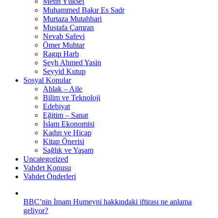
Metin Yüksel
Muhammed Bakır Es Sadr
Murtaza Mutahhari
Mustafa Çamran
Nevab Safevi
Ömer Muhtar
Ragıp Harb
Şeyh Ahmed Yasin
Seyyid Kutup
Sosyal Konular
Ahlak – Aile
Bilim ve Teknoloji
Edebiyat
Eğitim – Sanat
İslam Ekonomisi
Kadın ve Hicap
Kitap Önerisi
Sağlık ve Yaşam
Uncategorized
Vahdet Konusu
Vahdet Önderleri
BBC’nin İmam Humeyni hakkındaki iftirası ne anlama
geliyor?