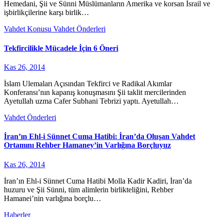
Hemedani, Şii ve Sünni Müslümanların Amerika ve korsan İsrail ve
işbirlikçilerine karşı birlik…
Vahdet Konusu
Vahdet Önderleri
Tekfircilikle Mücadele İçin 6 Öneri
Kas 26, 2014
İslam Ulemaları Açısından Tekfirci ve Radikal Akımlar
Konferansı’nın kapanış konuşmasını Şii taklit mercilerinden
Ayetullah uzma Cafer Subhani Tebrizi yaptı. Ayetullah…
Vahdet Önderleri
İran’ın Ehl-i Sünnet Cuma Hatibi: İran’da Oluşan Vahdet
Ortamını Rehber Hamaney’in Varlığına Borçluyuz
Kas 26, 2014
İran’ın Ehl-i Sünnet Cuma Hatibi Molla Kadir Kadiri, İran’da
huzuru ve Şii Sünni, tüm alimlerin birlikteliğini, Rehber
Hamanei’nin varlığına borçlu…
Haberler