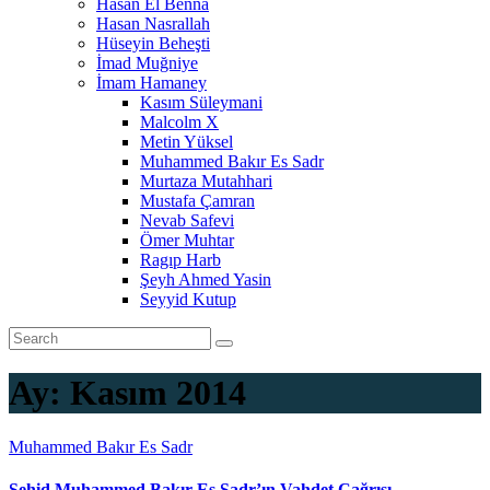
Hasan El Benna
Hasan Nasrallah
Hüseyin Beheşti
İmad Muğniye
İmam Hamaney
Kasım Süleymani
Malcolm X
Metin Yüksel
Muhammed Bakır Es Sadr
Murtaza Mutahhari
Mustafa Çamran
Nevab Safevi
Ömer Muhtar
Ragıp Harb
Şeyh Ahmed Yasin
Seyyid Kutup
Ay:
Kasım 2014
Muhammed Bakır Es Sadr
Şehid Muhammed Bakır Es Sadr’ın Vahdet Çağrısı