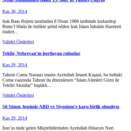
Kas 30, 2014
Irak Baas Rejimi tarafından 8 Nisan 1980 tarihinde kızkardeşi
Bintu’l Hüda ile birlikte şehid edilen Irak İslam İnkılabı Hareketi
önderi…
Vahdet Önderleri
Tekfir, Nehrevan’ın hortlayan ruhudur
Kas 29, 2014
Tahran Cuma Namazı imamı Ayetullah İmami Kaşani, bu haftaki
Cuma vaazında Tahran’da düzenlenen “İslam Alimleri Gözü ile
Tekfiri Akımlar” başlıklı…
Vahdet Önderleri
Şii Sünni, hepimiz ABD ve Siyonizm’e karşı birlik olmalıyız
Kas 29, 2014
İran’ın önde gelen Müçtehitlerinden Ayetullah Hüseyin Nuri