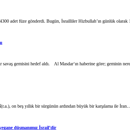
00 adet füze gönderdi. Bugün, İsrailliler Hizbullah’ın günlük olara
du
bir savaş gemisini hedef aldı. Al Masdar‘ın haberine göre; geminin n
a.), on beş yıllık bir sürgünün ardından büyük bir karşılama ile İran
yegane düşmanımız İsrail’dir