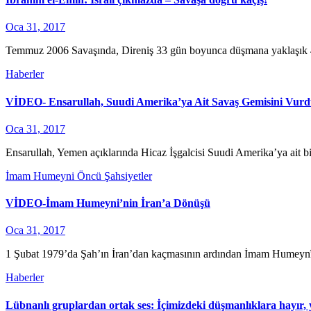
Oca 31, 2017
Temmuz 2006 Savaşında, Direniş 33 gün boyunca düşmana yaklaşık 43
Haberler
VİDEO- Ensarullah, Suudi Amerika’ya Ait Savaş Gemisini Vur
Oca 31, 2017
Ensarullah, Yemen açıklarında Hicaz İşgalcisi Suudi Amerika’ya ait 
İmam Humeyni
Öncü Şahsiyetler
VİDEO-İmam Humeyni’nin İran’a Dönüşü
Oca 31, 2017
1 Şubat 1979’da Şah’ın İran’dan kaçmasının ardından İmam Humeynî(r.
Haberler
Lübnanlı gruplardan ortak ses: İçimizdeki düşmanlıklara hayır, 