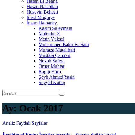
Hasan El Benna
Hasan Nasrallah
Hüseyin Beheşti
İmad Muğniye
İmam Hamaney
Kasım Süleymani
Malcolm X
Metin Yüksel
Muhammed Bakır Es Sadr
Murtaza Mutahhari
Mustafa Çamran
Nevab Safevi
Ömer Muhtar
Ragıp Harb
Şeyh Ahmed Yasin
Seyyid Kutup
Ay:
Ocak 2017
Analiz
Faydalı Sayfalar
İbrahim el-Emin: İsrail çıkmazda – Savaşa doğru kaçış!