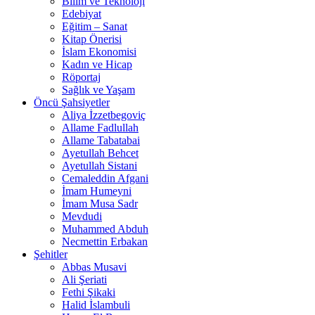
Bilim ve Teknoloji
Edebiyat
Eğitim – Sanat
Kitap Önerisi
İslam Ekonomisi
Kadın ve Hicap
Röportaj
Sağlık ve Yaşam
Öncü Şahsiyetler
Aliya İzzetbegoviç
Allame Fadlullah
Allame Tabatabai
Ayetullah Behcet
Ayetullah Sistani
Cemaleddin Afgani
İmam Humeyni
İmam Musa Sadr
Mevdudi
Muhammed Abduh
Necmettin Erbakan
Şehitler
Abbas Musavi
Ali Şeriati
Fethi Şikaki
Halid İslambuli