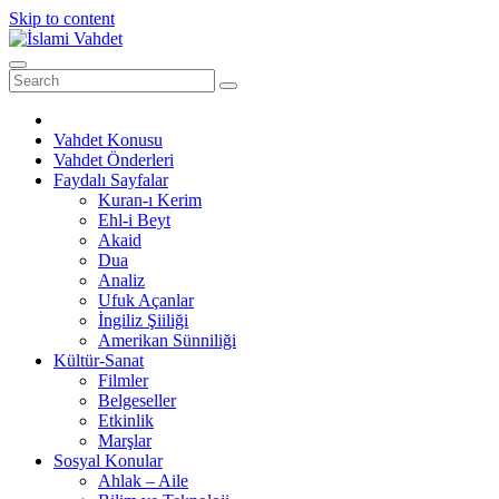
Skip to content
Vahdet Konusu
Vahdet Önderleri
Faydalı Sayfalar
Kuran-ı Kerim
Ehl-i Beyt
Akaid
Dua
Analiz
Ufuk Açanlar
İngiliz Şiiliği
Amerikan Sünniliği
Kültür-Sanat
Filmler
Belgeseller
Etkinlik
Marşlar
Sosyal Konular
Ahlak – Aile