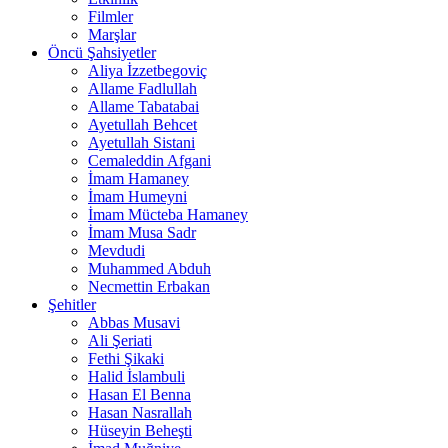
Filmler
Marşlar
Öncü Şahsiyetler
Aliya İzzetbegoviç
Allame Fadlullah
Allame Tabatabai
Ayetullah Behcet
Ayetullah Sistani
Cemaleddin Afgani
İmam Hamaney
İmam Humeyni
İmam Mücteba Hamaney
İmam Musa Sadr
Mevdudi
Muhammed Abduh
Necmettin Erbakan
Şehitler
Abbas Musavi
Ali Şeriati
Fethi Şikaki
Halid İslambuli
Hasan El Benna
Hasan Nasrallah
Hüseyin Beheşti