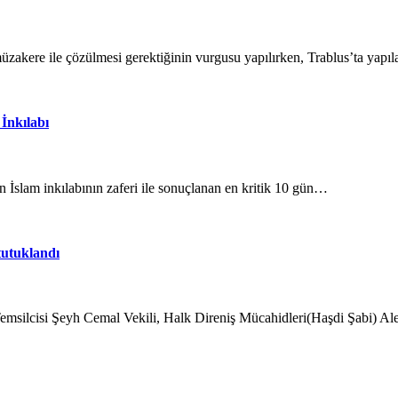
üzakere ile çözülmesi gerektiğinin vurgusu yapılırken, Trablus’ta yap
İnkılabı
slam inkılabının zaferi ile sonuçlanan en kritik 10 gün…
 tutuklandı
 Temsilcisi Şeyh Cemal Vekili, Halk Direniş Mücahidleri(Haşdi Şabi) A