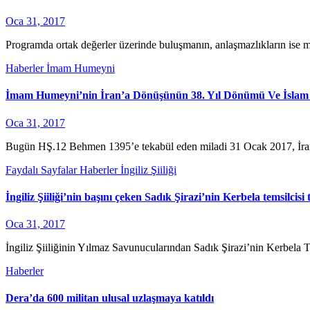
Oca 31, 2017
Programda ortak değerler üzerinde buluşmanın, anlaşmazlıkların ise m
Haberler
İmam Humeyni
İmam Humeyni’nin İran’a Dönüşünün 38. Yıl Dönümü Ve İslam 
Oca 31, 2017
Bugün HŞ.12 Behmen 1395’e tekabül eden miladi 31 Ocak 2017, İran İ
Faydalı Sayfalar
Haberler
İngiliz Şiiliği
İngiliz Şiiliği’nin başını çeken Sadık Şirazi’nin Kerbela temsilcisi
Oca 31, 2017
İngiliz Şiiliğinin Yılmaz Savunucularından Sadık Şirazi’nin Kerbela
Haberler
Dera’da 600 militan ulusal uzlaşmaya katıldı