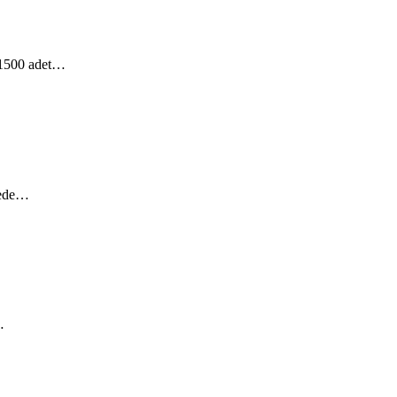
k 1500 adet…
erede…
…