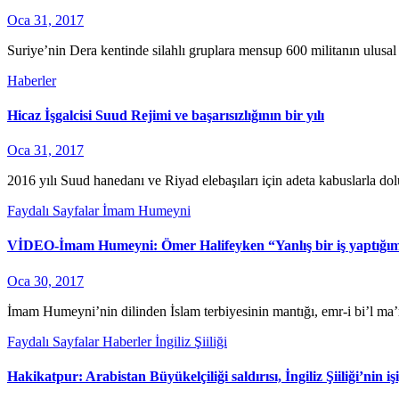
Oca 31, 2017
Suriye’nin Dera kentinde silahlı gruplara mensup 600 militanın ulusal uz
Haberler
Hicaz İşgalcisi Suud Rejimi ve başarısızlığının bir yılı
Oca 31, 2017
2016 yılı Suud hanedanı ve Riyad elebaşıları için adeta kabuslarla do
Faydalı Sayfalar
İmam Humeyni
VİDEO-İmam Humeyni: Ömer Halifeyken “Yanlış bir iş yaptığımı
Oca 30, 2017
İmam Humeyni’nin dilinden İslam terbiyesinin mantığı, emr-i bi’l ma’
Faydalı Sayfalar
Haberler
İngiliz Şiiliği
Hakikatpur: Arabistan Büyükelçiliği saldırısı, İngiliz Şiiliği’nin iş