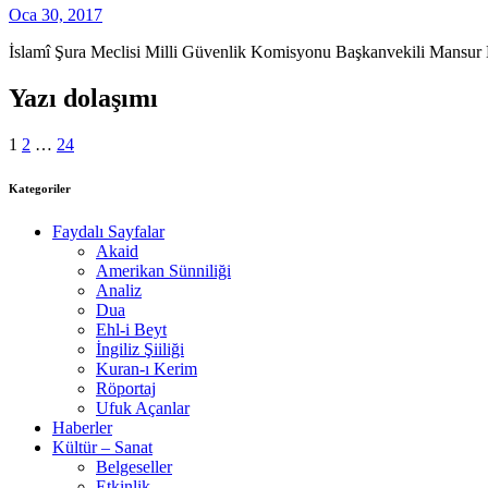
Oca 30, 2017
İslamî Şura Meclisi Milli Güvenlik Komisyonu Başkanvekili Mansur Haki
Yazı dolaşımı
1
2
…
24
Kategoriler
Faydalı Sayfalar
Akaid
Amerikan Sünniliği
Analiz
Dua
Ehl-i Beyt
İngiliz Şiiliği
Kuran-ı Kerim
Röportaj
Ufuk Açanlar
Haberler
Kültür – Sanat
Belgeseller
Etkinlik