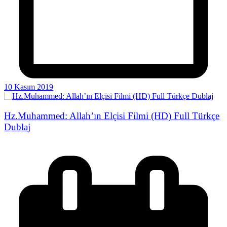
10 Kasım 2019
Hz.Muhammed: Allah’ın Elçisi Filmi (HD) Full Türkçe
Dublaj