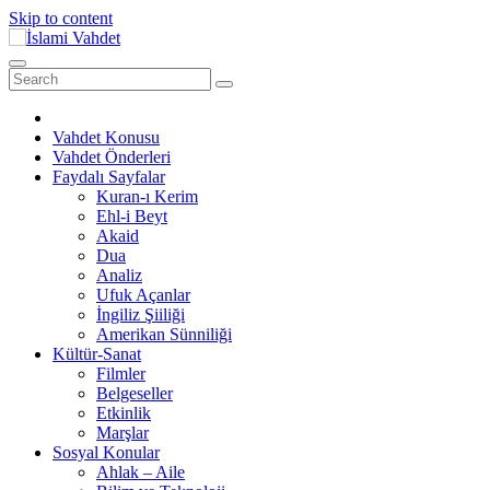
Skip to content
Vahdet Konusu
Vahdet Önderleri
Faydalı Sayfalar
Kuran-ı Kerim
Ehl-i Beyt
Akaid
Dua
Analiz
Ufuk Açanlar
İngiliz Şiiliği
Amerikan Sünniliği
Kültür-Sanat
Filmler
Belgeseller
Etkinlik
Marşlar
Sosyal Konular
Ahlak – Aile