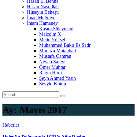
Hasan El Benna
Hasan Nasrallah
Hüseyin Beheşti
İmad Muğniye
İmam Hamaney
Kasım Süleymani
Malcolm X
Metin Yüksel
Muhammed Bakır Es Sadr
Murtaza Mutahhari
Mustafa Çamran
Nevab Safevi
Ömer Muhtar
Ragıp Harb
Şeyh Ahmed Yasin
Seyyid Kutup
Ay:
Mayıs 2017
Haberler
Halep’in Doğusunda IŞİD’e Ağır Darbe