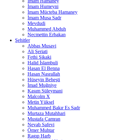
İmam Hamaney
İmam Humeyni
İmam Mücteba Hamaney
İmam Musa Sadr
Mevdudi
Muhammed Abduh
Necmettin Erbakan
Şehitler
Abbas Musavi
Ali Şeriati
Fethi Şikaki
Halid İslambuli
Hasan El Benna
Hasan Nasrallah
Hüseyin Beheşti
İmad Muğniye
Kasım Süleymani
Malcolm X
Metin Yüksel
Muhammed Bakır Es Sadr
Murtaza Mutahhari
Mustafa Çamran
Nevab Safevi
Ömer Muhtar
Ragıp Harb