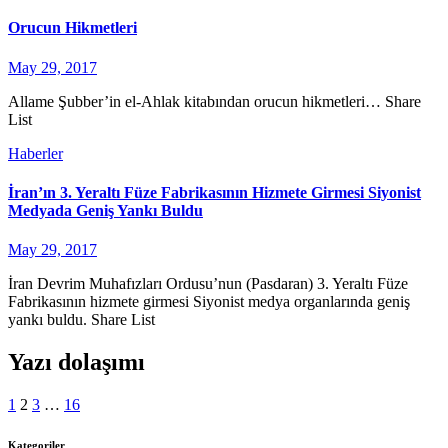
Orucun Hikmetleri
May 29, 2017
Allame Şubber’in el-Ahlak kitabından orucun hikmetleri… Share
List
Haberler
İran’ın 3. Yeraltı Füze Fabrikasının Hizmete Girmesi Siyonist
Medyada Geniş Yankı Buldu
May 29, 2017
İran Devrim Muhafızları Ordusu’nun (Pasdaran) 3. Yeraltı Füze
Fabrikasının hizmete girmesi Siyonist medya organlarında geniş
yankı buldu. Share List
Yazı dolaşımı
1
2
3
…
16
Kategoriler