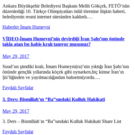
Ankara Büyükşehir Belediyesi Başkanı Melih Gökçek, FETÖ’nün
düzenlediği 10. Türkçe Olimpiyatları ödül törenine ilişkin haberi,
belediyenin resmi internet sitesinden kaldırdı.…
Haberler
İmam Humeyni
VİDEO-İmam Humeyni’nin devirdiği İran Şahı’nın önünde
takla atan bu habis kralı tanıyor musunuz?
May 29, 2017
Suud’un şimdiki kralı, İmam Humeyni(ra)’nin yıktığı İran Şahı’nın
önünde gençlik yıllarında köçek gibi oynarken,hiç kimse İran’ın
Şii’liğinden ve yayılmacılığından bahsetmiyordu.…
Faydalı Sayfalar
3. Ders: Bismillah’ın “Ba”sındaki Kulluk Hakikati
May 29, 2017
3. Ders – Bismillah’ın “Ba”sındaki Kulluk Hakikati Share List
Faydalı Sayfalar