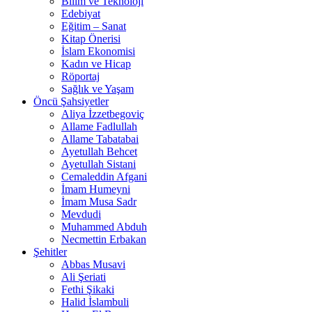
Bilim ve Teknoloji
Edebiyat
Eğitim – Sanat
Kitap Önerisi
İslam Ekonomisi
Kadın ve Hicap
Röportaj
Sağlık ve Yaşam
Öncü Şahsiyetler
Aliya İzzetbegoviç
Allame Fadlullah
Allame Tabatabai
Ayetullah Behcet
Ayetullah Sistani
Cemaleddin Afgani
İmam Humeyni
İmam Musa Sadr
Mevdudi
Muhammed Abduh
Necmettin Erbakan
Şehitler
Abbas Musavi
Ali Şeriati
Fethi Şikaki
Halid İslambuli