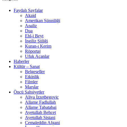
Faydalı Sayfalar
Akaid
Amerikan Sünniliği
Analiz
Dua
Ehl-i Beyt
İngiliz Şiiliği
Kuran-ı Kerim
Röportaj
Ufuk Açanlar
Haberler
Kültür – Sanat
Belgeseller
Etkinlik
Filmler
Marşlar
Öncü Şahsiyetler
Aliya İzzetbegoviç
Allame Fadlullah
Allame Tabatabai
Ayetullah Behcet
Ayetullah Sistani
Cemaleddin Afgani