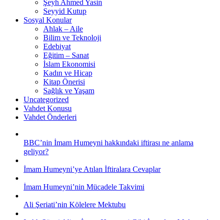
Şeyh Ahmed Yasin
Seyyid Kutup
Sosyal Konular
Ahlak – Aile
Bilim ve Teknoloji
Edebiyat
Eğitim – Sanat
İslam Ekonomisi
Kadın ve Hicap
Kitap Önerisi
Sağlık ve Yaşam
Uncategorized
Vahdet Konusu
Vahdet Önderleri
BBC’nin İmam Humeyni hakkındaki iftirası ne anlama
geliyor?
İmam Humeyni’ye Atılan İftiralara Cevaplar
İmam Humeyni’nin Mücadele Takvimi
Ali Şeriati’nin Kölelere Mektubu