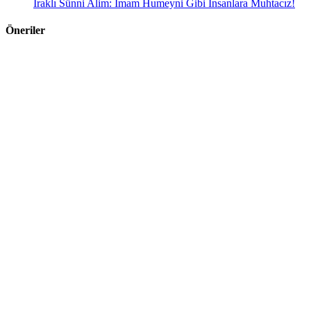
Iraklı Sünni Alim: İmam Humeyni Gibi İnsanlara Muhtacız!
Öneriler