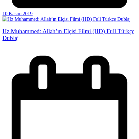
10 Kasım 2019
Hz.Muhammed: Allah’ın Elçisi Filmi (HD) Full Türkçe
Dublaj