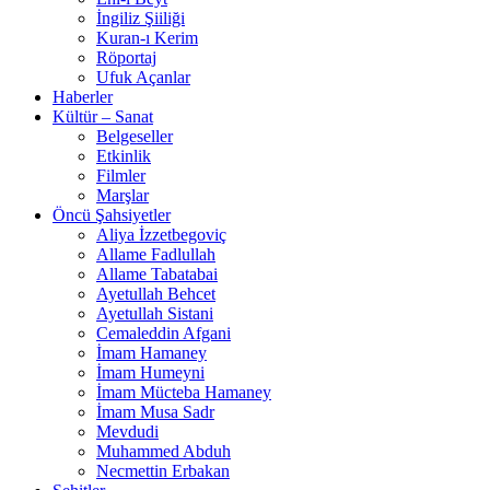
İngiliz Şiiliği
Kuran-ı Kerim
Röportaj
Ufuk Açanlar
Haberler
Kültür – Sanat
Belgeseller
Etkinlik
Filmler
Marşlar
Öncü Şahsiyetler
Aliya İzzetbegoviç
Allame Fadlullah
Allame Tabatabai
Ayetullah Behcet
Ayetullah Sistani
Cemaleddin Afgani
İmam Hamaney
İmam Humeyni
İmam Mücteba Hamaney
İmam Musa Sadr
Mevdudi
Muhammed Abduh
Necmettin Erbakan