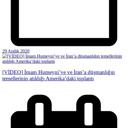
29 Aralık 2020
[VİDEO] İmam Humeyni’ye ve İran’a düşmanlığın
temellerinin atıldığı Amerika’daki toplantı