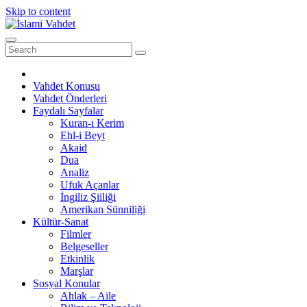
Skip to content
Vahdet Konusu
Vahdet Önderleri
Faydalı Sayfalar
Kuran-ı Kerim
Ehl-i Beyt
Akaid
Dua
Analiz
Ufuk Açanlar
İngiliz Şiiliği
Amerikan Sünniliği
Kültür-Sanat
Filmler
Belgeseller
Etkinlik
Marşlar
Sosyal Konular
Ahlak – Aile