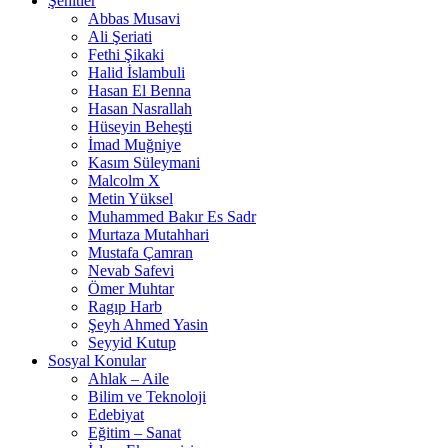
Şehitler
Abbas Musavi
Ali Şeriati
Fethi Şikaki
Halid İslambuli
Hasan El Benna
Hasan Nasrallah
Hüseyin Beheşti
İmad Muğniye
Kasım Süleymani
Malcolm X
Metin Yüksel
Muhammed Bakır Es Sadr
Murtaza Mutahhari
Mustafa Çamran
Nevab Safevi
Ömer Muhtar
Ragıp Harb
Şeyh Ahmed Yasin
Seyyid Kutup
Sosyal Konular
Ahlak – Aile
Bilim ve Teknoloji
Edebiyat
Eğitim – Sanat