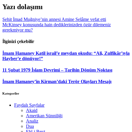
WhatsApp
Yazı dolaşımı
Şehit İmad Muğniye’nin annesi Amine Selâme vefat etti
McKinsey konusunda hain dediklerinizden özür dilemeniz
gerekmiyor mu?
İlginizi çekebilir
İmam Hamaney Katil israil’e meydan okudu: “Ali, Zulfikâr’ıyla
Hayber’e dönüyor!”
11 Şubat 1979 İslam Devrimi – Tarihin Dönüm Noktası
İmam Hamaney’in Kirman’daki Terör Olayları Mesajı
Kategoriler
Faydalı Sayfalar
Akaid
Amerikan Sünniliği
Analiz
Dua
Ehl-i Beyt