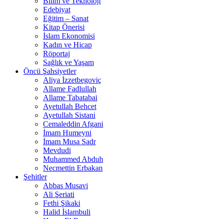
Bilim ve Teknoloji
Edebiyat
Eğitim – Sanat
Kitap Önerisi
İslam Ekonomisi
Kadın ve Hicap
Röportaj
Sağlık ve Yaşam
Öncü Şahsiyetler
Aliya İzzetbegoviç
Allame Fadlullah
Allame Tabatabai
Ayetullah Behcet
Ayetullah Sistani
Cemaleddin Afgani
İmam Humeyni
İmam Musa Sadr
Mevdudi
Muhammed Abduh
Necmettin Erbakan
Şehitler
Abbas Musavi
Ali Şeriati
Fethi Şikaki
Halid İslambuli