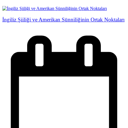
İngiliz Şiiliği ve Amerikan Sünniliğinin Ortak Noktaları