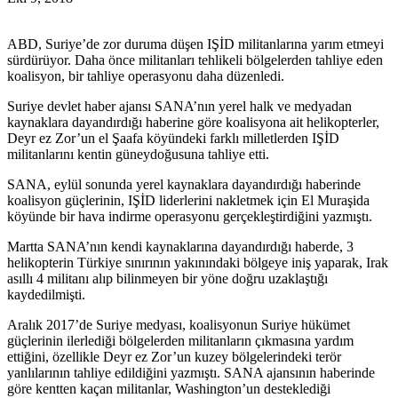
ABD, Suriye’de zor duruma düşen IŞİD militanlarına yarım etmeyi
sürdürüyor. Daha önce militanları tehlikeli bölgelerden tahliye eden
koalisyon, bir tahliye operasyonu daha düzenledi.
Suriye devlet haber ajansı SANA’nın yerel halk ve medyadan
kaynaklara dayandırdığı haberine göre koalisyona ait helikopterler,
Deyr ez Zor’un el Şaafa köyündeki farklı milletlerden IŞİD
militanlarını kentin güneydoğusuna tahliye etti.
SANA, eylül sonunda yerel kaynaklara dayandırdığı haberinde
koalisyon güçlerinin, IŞİD liderlerini nakletmek için El Muraşida
köyünde bir hava indirme operasyonu gerçekleştirdiğini yazmıştı.
Martta SANA’nın kendi kaynaklarına dayandırdığı haberde, 3
helikopterin Türkiye sınırının yakınındaki bölgeye iniş yaparak, Irak
asıllı 4 militanı alıp bilinmeyen bir yöne doğru uzaklaştığı
kaydedilmişti.
Aralık 2017’de Suriye medyası, koalisyonun Suriye hükümet
güçlerinin ilerlediği bölgelerden militanların çıkmasına yardım
ettiğini, özellikle Deyr ez Zor’un kuzey bölgelerindeki terör
yanlılarının tahliye edildiğini yazmıştı. SANA ajansının haberinde
göre kentten kaçan militanlar, Washington’un desteklediği