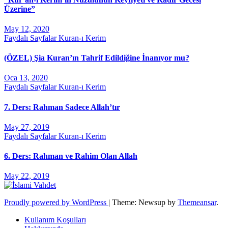
Üzerine”
May 12, 2020
Faydalı Sayfalar
Kuran-ı Kerim
(ÖZEL) Şia Kuran’ın Tahrif Edildiğine İnanıyor mu?
Oca 13, 2020
Faydalı Sayfalar
Kuran-ı Kerim
7. Ders: Rahman Sadece Allah’tır
May 27, 2019
Faydalı Sayfalar
Kuran-ı Kerim
6. Ders: Rahman ve Rahim Olan Allah
May 22, 2019
Proudly powered by WordPress
|
Theme: Newsup by
Themeansar
.
Kullanım Koşulları