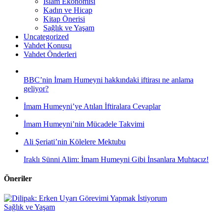
İslam Ekonomisi
Kadın ve Hicap
Kitap Önerisi
Sağlık ve Yaşam
Uncategorized
Vahdet Konusu
Vahdet Önderleri
BBC’nin İmam Humeyni hakkındaki iftirası ne anlama
geliyor?
İmam Humeyni’ye Atılan İftiralara Cevaplar
İmam Humeyni’nin Mücadele Takvimi
Ali Şeriati’nin Kölelere Mektubu
Iraklı Sünni Alim: İmam Humeyni Gibi İnsanlara Muhtacız!
Öneriler
Sağlık ve Yaşam