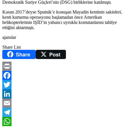
Demokratik Suriye Güçleri’nin (DSG) birliklerine katılmıştı.
Kasım 2017’deyse Sputnik’e konuşan Mayadin kentinin sakinleri,
kenti kurtarma operasyonu başlamadan önce Amerikan
helikopterlerinin IŞİD’in yabancı uyruklu komutanlarını tahliye
ettiğini aktarmıştı.
ajanslar
Share List
Share
Post
Print
Facebook
Twitter
LinkedIn
Email
Telegram