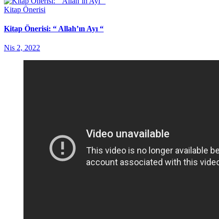
Kitap Önerisi
Kitap Önerisi: “ Allah’ın Ayı “
Nis 2, 2022