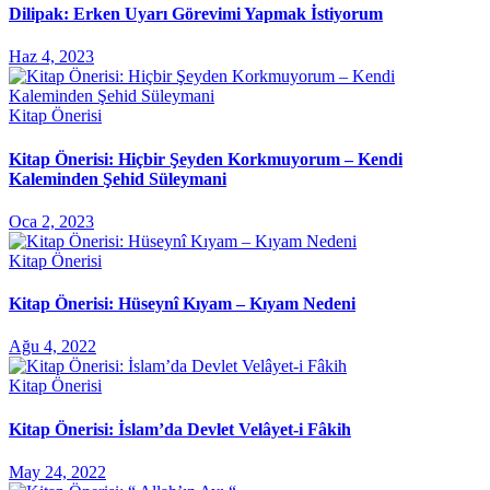
Dilipak: Erken Uyarı Görevimi Yapmak İstiyorum
Haz 4, 2023
Kitap Önerisi
Kitap Önerisi: Hiçbir Şeyden Korkmuyorum – Kendi
Kaleminden Şehid Süleymani
Oca 2, 2023
Kitap Önerisi
Kitap Önerisi: Hüseynî Kıyam – Kıyam Nedeni
Ağu 4, 2022
Kitap Önerisi
Kitap Önerisi: İslam’da Devlet Velâyet-i Fâkih
May 24, 2022