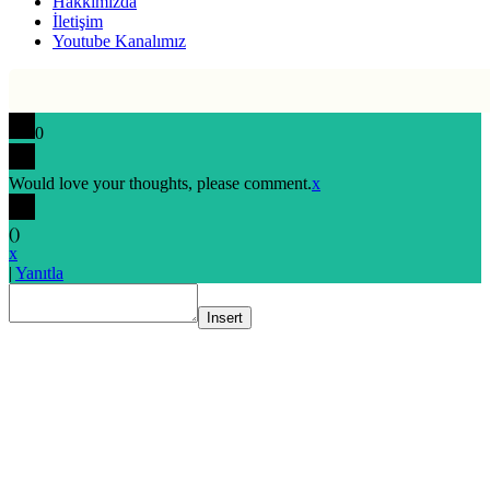
Hakkımızda
İletişim
Youtube Kanalımız
0
Would love your thoughts, please comment.
x
(
)
x
|
Yanıtla
Insert