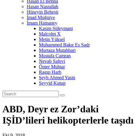
Hasan El Benna
Hasan Nasrallah
Hüseyin Beheşti
İmad Muğniye
İmam Hamaney
Kasım Süleymani
Malcolm X
Metin Yüksel
Muhammed Bakır Es Sadr
Murtaza Mutahhari
Mustafa Çamran
Nevab Safevi
Ömer Muhtar
Ragıp Harb
Şeyh Ahmed Yasin
Seyyid Kutup
ABD, Deyr ez Zor’daki
IŞİD’lileri helikopterlerle taşıdı
Eki 9, 2018