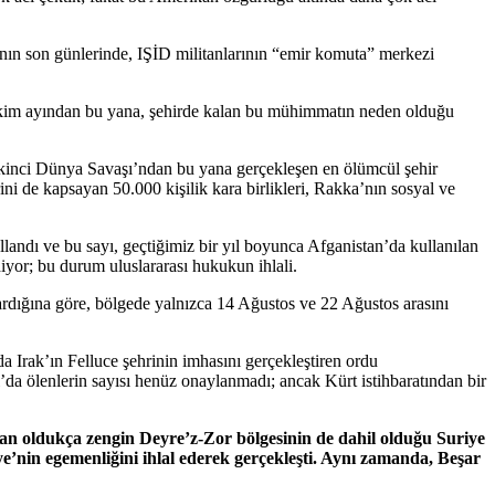
nın son günlerinde, IŞİD militanlarının “emir komuta” merkezi
 Ekim ayından bu yana, şehirde kalan bu mühimmatın neden olduğu
 İkinci Dünya Savaşı’ndan bu yana gerçekleşen en ölümcül şehir
i de kapsayan 50.000 kişilik kara birlikleri, Rakka’nın sosyal ve
ndı ve bu sayı, geçtiğimiz bir yıl boyunca Afganistan’da kullanılan
iyor; bu durum uluslararası hukukun ihlali.
tardığına göre, bölgede yalnızca 14 Ağustos ve 22 Ağustos arasını
Irak’ın Felluce şehrinin imhasını gerçekleştiren ordu
ul’da ölenlerin sayısı henüz onaylanmadı; ancak Kürt istihbaratından bir
dan oldukça zengin Deyre’z-Zor bölgesinin de dahil olduğu Suriye
’nin egemenliğini ihlal ederek gerçekleşti. Aynı zamanda, Beşar