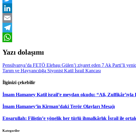
Twitter
LinkedIn
Email
Telegram
WhatsApp
Yazı dolaşımı
Pensilvanya’da FETÖ Elebaşı Gülen’i ziyaret eden 7 Ak Parti’li yeni
Tarım ve Hayvancılığa Siyonist Katil İsrail Kancası
İlginizi çekebilir
İmam Hamaney Katil israil’e meydan okudu: “Ali, Zulfikâr’ıyla
İmam Hamaney’in Kirman’daki Terör Olayları Mesajı
Ensarullah: Filistin’e yönelik her türlü ihmalkârlık İsrail ile ortak
Kategoriler