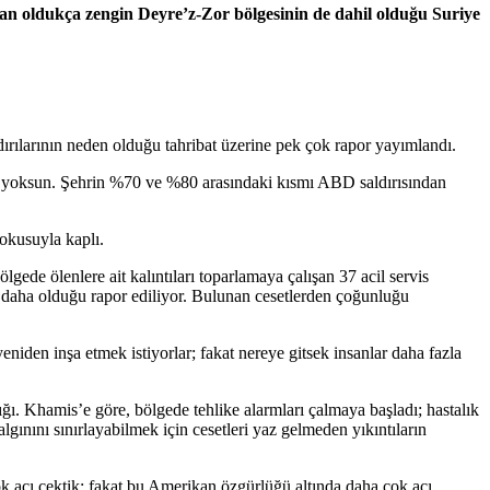
dan oldukça zengin Deyre’z-Zor bölgesinin de dahil olduğu Suriye
ırılarının neden olduğu tahribat üzerine pek çok rapor yayımlandı.
en yoksun. Şehrin %70 ve %80 arasındaki kısmı ABD saldırısından
kokusuyla kaplı.
e ölenlere ait kalıntıları toparlamaya çalışan 37 acil servis
t daha olduğu rapor ediliyor. Bulunan cesetlerden çoğunluğu
niden inşa etmek istiyorlar; fakat nereye gitsek insanlar daha fazla
lığı. Khamis’e göre, bölgede tehlike alarmları çalmaya başladı; hastalık
lgınını sınırlayabilmek için cesetleri yaz gelmeden yıkıntıların
ok acı çektik; fakat bu Amerikan özgürlüğü altında daha çok acı