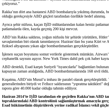
çekiyoruz.”
Rakka’nın dört ana hastanesi ABD bombalarıyla yıkılmış durumda, bu h
olduğu gerekçesiyle ABD güçleri tarafından özellikle hedef alınmış.
Ayrıca şehir nüfusu, kaçan IŞİD militanlarından kalan henüz patlama
patlamalarda ölen, kayda geçmiş 200 kişi mevcut.
ABD’nin Rakka saldırısı, yoğun nüfuslu bir şehirde yürütülen, Hitler
savaşlarından biri olarak tanımlanıyor. Haziran’dan bu yana Kürt ve A
fiziksel altyapısını yıkan ağır bombardımanları gerçekleştirdiler.
İşlenen suçun boyutunu somut verilerle göstermek mümkün. Airwars’ta
cephanelik sayısını aşıyor. New York Times dahil pek çok haber kaynağ
ABD destekli, Esad karşıtı Suriyeli “isyancılarla” bağlantıları buluna
kapsayan zaman aralığında, ABD bombardımanlarında 168 sivil öldü.
Kuşatma, ABD’nin Musul’u imhası ile paralel olarak gerçekleştirildi
generallerinden biriydi ve Felluce saldırısının “yıpratma taktikleri” d
rapora göre 40.000 kadar olduğu tahmin ediliyor.
Haziran 2014’te IŞİD tarafından ele geçirilen Rakka’nın ABD tar
topraklarındaki ABD kontrolünü sağlamlaştırmak amacıyla gerçek
Esad hükümetinin düşürülerek yerine radikal İslamcı vekil güçleri