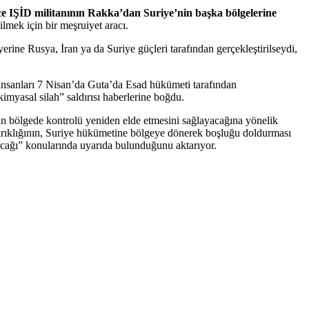
e IŞİD militanının Rakka’dan Suriye’nin başka bölgelerine
lmek için bir meşruiyet aracı.
ne Rusya, İran ya da Suriye güçleri tarafından gerçekleştirilseydi,
; insanları 7 Nisan’da Guta’da Esad hükümeti tarafından
kimyasal silah” saldırısı haberlerine boğdu.
nin bölgede kontrolü yeniden elde etmesini sağlayacağına yönelik
kırıklığının, Suriye hükümetine bölgeye dönerek boşluğu doldurması
lacağı” konularında uyarıda bulunduğunu aktarıyor.