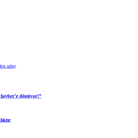
den aday
 Hayber’e dönüyor!”
lıktır