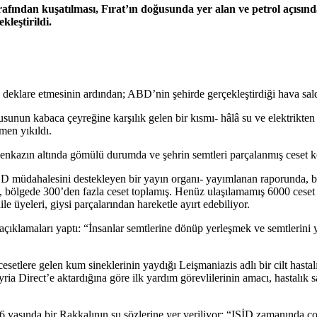
afından kuşatılması, Fırat’ın doğusunda yer alan ve petrol açısın
leştirildi.
deklare etmesinin ardından; ABD’nin şehirde gerçekleştirdiği hava sald
usunun kabaca çeyreğine karşılık gelen bir kısmı- hâlâ su ve elektrikt
men yıkıldı.
uk, enkazın altında gömülü durumda ve şehrin semtleri parçalanmış ceset 
dahalesini destekleyen bir yayın organı- yayımlanan raporunda, bölged
ip, bölgede 300’den fazla ceset toplamış. Henüz ulaşılamamış 6000 cese
 üyeleri, giysi parçalarından hareketle ayırt edebiliyor.
ıklamaları yaptı: “İnsanlar semtlerine dönüp yerleşmek ve semtlerini ye
esetlere gelen kum sineklerinin yaydığı Leişmaniazis adlı bir cilt hasta
ria Direct’e aktardığına göre ilk yardım görevlilerinin amacı, hastalık sa
66 yaşında bir Rakkalının şu sözlerine yer veriliyor: “IŞİD zamanında ç