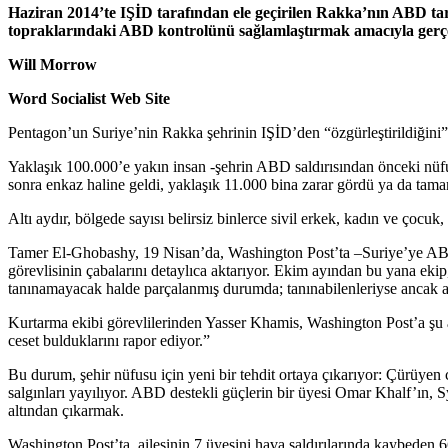
Haziran 2014’te IŞİD tarafından ele geçirilen Rakka’nın ABD tar
topraklarındaki ABD kontrolünü sağlamlaştırmak amacıyla gerçek
Will Morrow
Word Socialist Web Site
Pentagon’un Suriye’nin Rakka şehrinin IŞİD’den “özgürleştirildiğini” 
Yaklaşık 100.000’e yakın insan -şehrin ABD saldırısından önceki nüf
sonra enkaz haline geldi, yaklaşık 11.000 bina zarar gördü ya da tama
Altı aydır, bölgede sayısı belirsiz binlerce sivil erkek, kadın ve çoc
Tamer El-Ghobashy, 19 Nisan’da, Washington Post’ta –Suriye’ye ABD mü
görevlisinin çabalarını detaylıca aktarıyor. Ekim ayından bu yana ek
tanınamayacak halde parçalanmış durumda; tanınabilenleriyse ancak aile
Kurtarma ekibi görevlilerinden Yasser Khamis, Washington Post’a şu aç
ceset bulduklarını rapor ediyor.”
Bu durum, şehir nüfusu için yeni bir tehdit ortaya çıkarıyor: Çürüyen c
salgınları yayılıyor. ABD destekli güçlerin bir üyesi Omar Khalf’ın, Sy
altından çıkarmak.
Washington Post’ta, ailesinin 7 üyesini hava saldırılarında kaybeden 