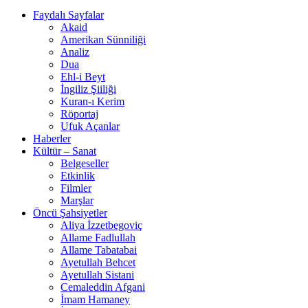
Faydalı Sayfalar
Akaid
Amerikan Sünniliği
Analiz
Dua
Ehl-i Beyt
İngiliz Şiiliği
Kuran-ı Kerim
Röportaj
Ufuk Açanlar
Haberler
Kültür – Sanat
Belgeseller
Etkinlik
Filmler
Marşlar
Öncü Şahsiyetler
Aliya İzzetbegoviç
Allame Fadlullah
Allame Tabatabai
Ayetullah Behcet
Ayetullah Sistani
Cemaleddin Afgani
İmam Hamaney