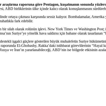
ir araştırma raporuna göre Pentagon, kuşatmanın sonunda yüzlerc
si, ABD birliklerinin ülke içinde kalıcı olarak konuşlanmasını sürdürebi
e ortaya çıkması karşısında sessiz kalıyor. Bombalamalar, Amerika yeri
hatlıkla fark edebilir.
çin bir silah olarak rolünün işlevi. New York Times ve Washington Post
nsa’nın Suriye’ye yönelik hava saldırısı için bahane olarak tasarlanan “
 destekli işgalci güçlere gösterilen büyük muhalefetin Suriye hükümeti
i raporunda El-Ghobashy, Rakka’daki istihbarat görevlilerinin “Hayal 
 Rusya ve İran’ın yararlanabileceği, ABD’nin ise bölgede etkisinin aza