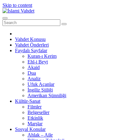
Skip to content
Vahdet Konusu
Vahdet Önderleri
Faydalı Sayfalar
Kuran-ı Kerim
Ehl-i Beyt
Akaid
Dua
Analiz
Ufuk Açanlar
İngiliz Şiiliği
Amerikan Sünniliği
Kültür-Sanat
Filmler
Belgeseller
Etkinlik
Marşlar
Sosyal Konular
Ahlak – Aile