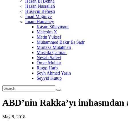
Hasan El Benna
Hasan Nasrallah
Hüseyin Beheşti
İmad Muğniye
İmam Hamaney
Kasım Süleymani
Malcolm X
Metin Yüksel
Muhammed Bakır Es Sadr
Murtaza Mutahhari
Mustafa Çamran
Nevab Safevi
Ömer Muhtar
Ragıp Harb
Şeyh Ahmed Yasin
Seyyid Kutup
ABD’nin Rakka’yı imhasından alt
May 8, 2018