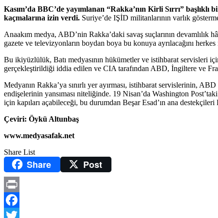
Kasım’da BBC’de yayımlanan “Rakka’nın Kirli Sırrı” başlıklı b
kaçmalarına izin verdi.
Suriye’de IŞİD militanlarının varlık gösterme
Anaakım medya, ABD’nin Rakka’daki savaş suçlarının devamlılık hâlind
gazete ve televizyonların boydan boya bu konuya ayrılacağını herkes ra
Bu ikiyüzlülük, Batı medyasının hükümetler ve istihbarat servisleri i
gerçekleştirildiği iddia edilen ve CIA tarafından ABD, İngiltere ve Fra
Medyanın Rakka’ya sınırlı yer ayırması, istihbarat servislerinin, ABD
endişelerinin yansıması niteliğinde. 19 Nisan’da Washington Post’tak
için kapıları açabileceği, bu durumdan Beşar Esad’ın ana destekçileri
Çeviri: Öykü Altunbaş
www.medyasafak.net
Share List
Share
Post
Print
Facebook