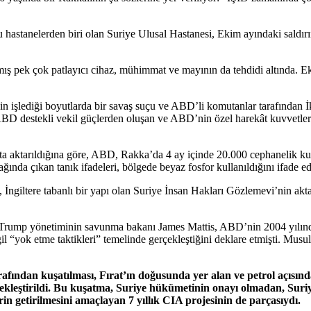
astanelerden biri olan Suriye Ulusal Hastanesi, Ekim ayındaki saldırı
mış pek çok patlayıcı cihaz, mühimmat ve mayının da tehdidi altında.
’in işlediği boyutlarda bir savaş suçu ve ABD’li komutanlar tarafından
BD destekli vekil güçlerden oluşan ve ABD’nin özel harekât kuvvetlerin
 aktarıldığına göre, ABD, Rakka’da 4 ay içinde 20.000 cephanelik kulla
ında çıkan tanık ifadeleri, bölgede beyaz fosfor kullanıldığını ifade ed
n, İngiltere tabanlı bir yapı olan Suriye İnsan Hakları Gözlemevi’nin ak
. Trump yönetiminin savunma bakanı James Mattis, ABD’nin 2004 yılında 
eğil “yok etme taktikleri” temelinde gerçekleştiğini deklare etmişti. Mus
afından kuşatılması, Fırat’ın doğusunda yer alan ve petrol açısın
leştirildi. Bu kuşatma, Suriye hükümetinin onayı olmadan, Suriye
n getirilmesini amaçlayan 7 yıllık CIA projesinin de parçasıydı.