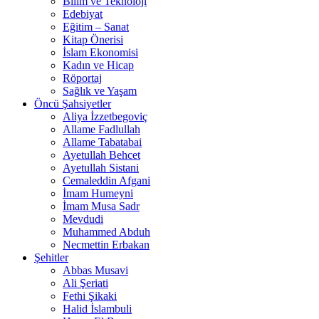
Bilim ve Teknoloji
Edebiyat
Eğitim – Sanat
Kitap Önerisi
İslam Ekonomisi
Kadın ve Hicap
Röportaj
Sağlık ve Yaşam
Öncü Şahsiyetler
Aliya İzzetbegoviç
Allame Fadlullah
Allame Tabatabai
Ayetullah Behcet
Ayetullah Sistani
Cemaleddin Afgani
İmam Humeyni
İmam Musa Sadr
Mevdudi
Muhammed Abduh
Necmettin Erbakan
Şehitler
Abbas Musavi
Ali Şeriati
Fethi Şikaki
Halid İslambuli