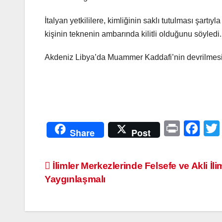
İtalyan yetkililere, kimliğinin saklı tutulması şar
kişinin teknenin ambarında kilitli olduğunu söyledi.
Akdeniz Libya’da Muammer Kaddafi’nin devrilmesi 
Pr
F
Share
Post
in
a
t
c
Yazı
İlimler Merkezlerinde Felsefe ve Akli İli
e
Yaygınlaşmalı
dolaşımı
b
o