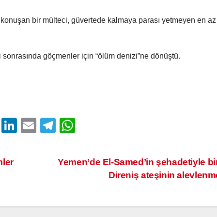
tıyla konuşan bir mülteci, güvertede kalmaya parası yetmeyen en a
sonrasında göçmenler için “ölüm denizi”ne dönüştü.
T
Li
E
T
W
wi
n
m
el
h
tt
k
ail
e
at
mler
Yemen’de El-Samed’in şehadetiyle bir
er
e
gr
s
Direniş ateşinin alevlen
dI
a
A
n
m
p