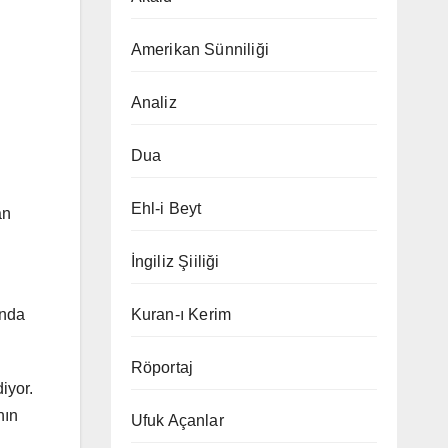
Amerikan Sünniliği
Analiz
Dua
Ehl-i Beyt
an
İngiliz Şiiliği
Kuran-ı Kerim
ında
Röportaj
iyor.
nın
Ufuk Açanlar