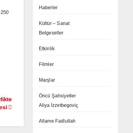
Haberler
z 250
Kültür – Sanat
Belgeseller
Etkinlik
Filmler
Marşlar
Öncü Şahsiyetler
likte
Aliya İzzetbegoviç
mesi
Allame Fadlullah