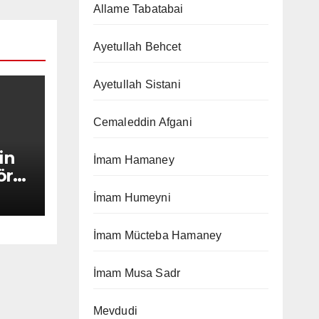
Allame Tabatabai
Ayetullah Behcet
Ayetullah Sistani
Cemaleddin Afgani
in
İmam Hamaney
ör
İmam Humeyni
İmam Mücteba Hamaney
İmam Musa Sadr
Mevdudi