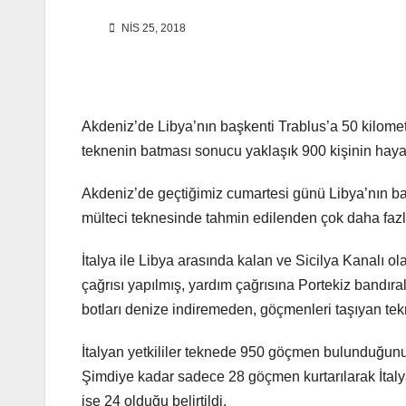
NIS 25, 2018
Akdeniz’de Libya’nın başkenti Trablus’a 50 kilome
teknenin batması sonucu yaklaşık 900 kişinin hayatın
Akdeniz’de geçtiğimiz cumartesi günü Libya’nın ba
mülteci teknesinde tahmin edilenden çok daha fazla i
İtalya ile Libya arasında kalan ve Sicilya Kanalı o
çağrısı yapılmış, yardım çağrısına Portekiz bandıra
botları denize indiremeden, göçmenleri taşıyan tek
İtalyan yetkililer teknede 950 göçmen bulunduğunu
Şimdiye kadar sadece 28 göçmen kurtarılarak İtalya’
ise 24 olduğu belirtildi.