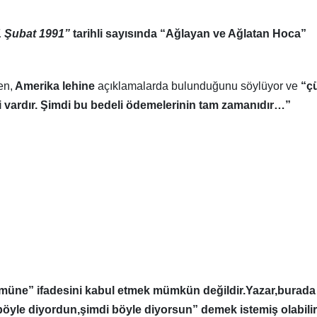
1 Şubat 1991”
tarihli sayısında “Ağlayan ve Ağlatan Hoca”
en,
Amerika lehine
açıklamalarda bulunduğunu söylüyor ve
“ç
eli vardır. Şimdi bu bedeli ödemelerinin tam zamanıdır…”
lmüne” ifadesini kabul etmek mümkün değildir.Yazar,burada
böyle diyordun,şimdi böyle diyorsun” demek istemiş olabilir