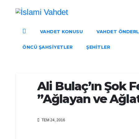
Skip
to
content
VAHDET KONUSU
VAHDET ÖNDERL
ÖNCÜ ŞAHSIYETLER
ŞEHITLER
Ali Bulaç’ın Şok F
”Ağlayan ve Ağla
TEM 24, 2016