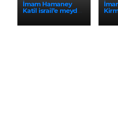
İmam Hamaney
İma
Katil israil’e meydan
Kirm
okudu: “Ali,
Olay
Zulfikâr’ıyla
Hayber’e dönüyor!”