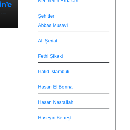
Necmettin Erbakan
in’e
ü
Şehitler
 ile
Abbas Musavi
Ali Şeriati
Fethi Şikaki
Halid İslambuli
Hasan El Benna
Hasan Nasrallah
Hüseyin Beheşti