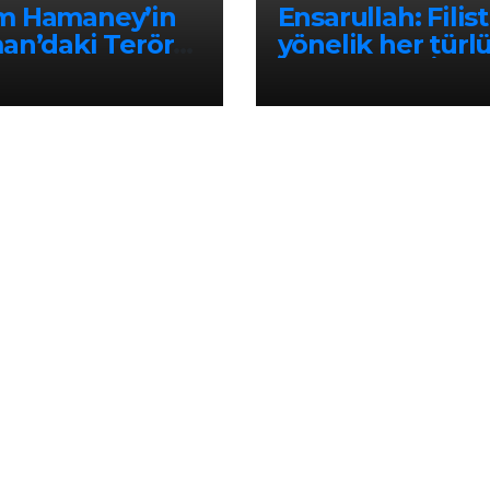
m Hamaney’in
Ensarullah: Filist
an’daki Terör
yönelik her türl
ları Mesajı
ihmalkârlık İsrail
ortaklıktır