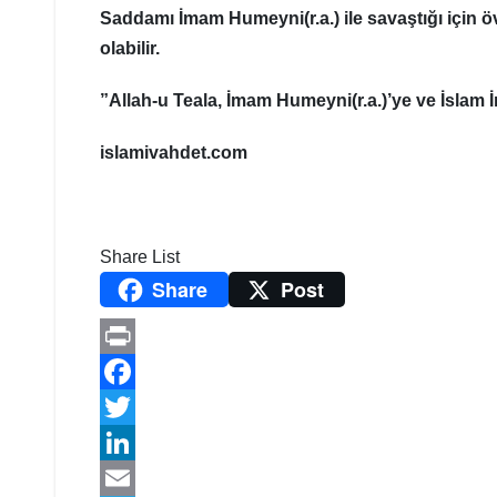
Saddamı İmam Humeyni(r.a.) ile savaştığı için 
olabilir.
”Allah-u Teala, İmam Humeyni(r.a.)’ye ve İslam İn
islamivahdet.com
Share List
Share
Post
P
r
F
i
a
T
n
c
w
L