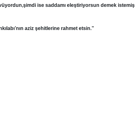
övüyordun,şimdi ise saddamı eleştiriyorsun demek istemiş
kılabı’nın aziz şehitlerine rahmet etsin.”