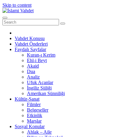
Skip to content
Vahdet Konusu
Vahdet Önderleri
Faydalı Sayfalar
Kuran-ı Kerim
Ehl-i Beyt
Akaid
Dua
Analiz
Ufuk Açanlar
İngiliz Şiiliği
Amerikan Sünniliği
Kültür-Sanat
Filmler
Belgeseller
Etkinlik
Marşlar
Sosyal Konular
Ahlak – Aile