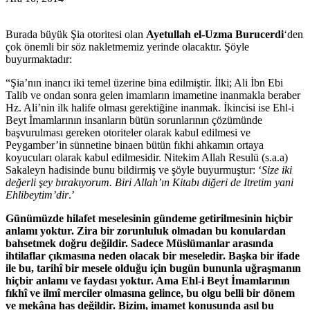
Burada büyük Şia otoritesi olan
Ayetullah el-Uzma Burucerdi
‘den
çok önemli bir söz nakletmemiz yerinde olacaktır. Şöyle
buyurmaktadır:
“Şia’nın inancı iki temel üzerine bina edilmiştir. İlki; Ali İbn Ebi
Talib ve ondan sonra gelen imamların imametine inanmakla beraber
Hz. Ali’nin ilk halife olması gerektiğine inanmak. İkincisi ise Ehl-i
Beyt İmamlarının insanların bütün sorunlarının çözümünde
başvurulması gereken otoriteler olarak kabul edilmesi ve
Peygamber’in sünnetine binaen bütün fıkhi ahkamın ortaya
koyucuları olarak kabul edilmesidir. Nitekim Allah Resulü (s.a.a)
Sakaleyn hadisinde bunu bildirmiş ve şöyle buyurmuştur: ‘
Size iki
değerli şey bırakıyorum. Biri Allah’ın Kitabı diğeri de Itretim yani
Ehlibeytim’dir
.’
Günümüzde hilafet meselesinin gündeme getirilmesinin hiçbir
anlamı yoktur. Zira bir zorunluluk olmadan bu konulardan
bahsetmek doğru değildir. Sadece Müslümanlar arasında
ihtilaflar çıkmasına neden olacak bir meseledir. Başka bir ifade
ile bu, tarihî bir mesele olduğu için bugün bununla uğraşmanın
hiçbir anlamı ve faydası yoktur. Ama Ehl-i Beyt İmamlarının
fıkhî ve ilmî merciler olmasına gelince, bu olgu belli bir dönem
ve mekâna has değildir. Bizim, imamet konusunda asıl bu