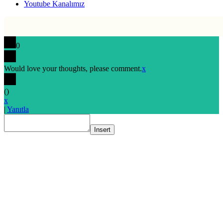
Youtube Kanalımız
0
Would love your thoughts, please comment.
x
(
)
x
|
Yanıtla
Insert