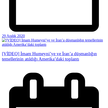
29 Aralık 2020
[VİDEO] İmam Humeyni’ye ve İran’a düşmanlığın
temellerinin atıldığı Amerika’daki toplantı