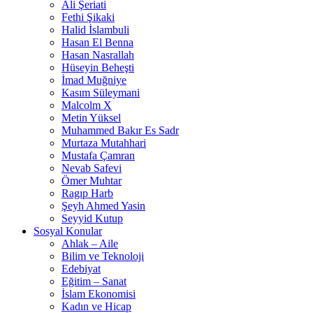
Ali Şeriati
Fethi Şikaki
Halid İslambuli
Hasan El Benna
Hasan Nasrallah
Hüseyin Beheşti
İmad Muğniye
Kasım Süleymani
Malcolm X
Metin Yüksel
Muhammed Bakır Es Sadr
Murtaza Mutahhari
Mustafa Çamran
Nevab Safevi
Ömer Muhtar
Ragıp Harb
Şeyh Ahmed Yasin
Seyyid Kutup
Sosyal Konular
Ahlak – Aile
Bilim ve Teknoloji
Edebiyat
Eğitim – Sanat
İslam Ekonomisi
Kadın ve Hicap