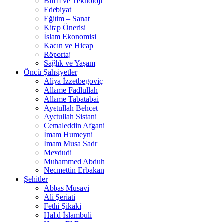
Bilim ve Teknoloji
Edebiyat
Eğitim – Sanat
Kitap Önerisi
İslam Ekonomisi
Kadın ve Hicap
Röportaj
Sağlık ve Yaşam
Öncü Şahsiyetler
Aliya İzzetbegoviç
Allame Fadlullah
Allame Tabatabai
Ayetullah Behcet
Ayetullah Sistani
Cemaleddin Afgani
İmam Humeyni
İmam Musa Sadr
Mevdudi
Muhammed Abduh
Necmettin Erbakan
Şehitler
Abbas Musavi
Ali Şeriati
Fethi Şikaki
Halid İslambuli