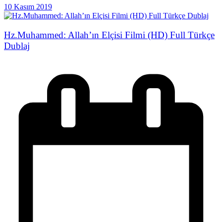
10 Kasım 2019
Hz.Muhammed: Allah’ın Elçisi Filmi (HD) Full Türkçe
Dublaj