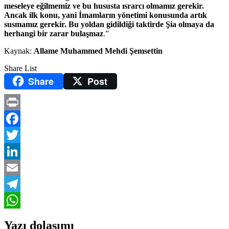
meseleye eğilmemiz ve bu hususta ısrarcı olmamız gerekir.
Ancak ilk konu, yani İmamların yönetimi konusunda artık
susmamız gerekir. Bu yoldan gidildiği taktirde Şia olmaya da
herhangi bir zarar bulaşmaz
.”
Kaynak:
Allame Muhammed Mehdi Şemsettin
Share List
Share
Post
Print
Facebook
Twitter
LinkedIn
Email
Telegram
WhatsApp
Yazı dolaşımı