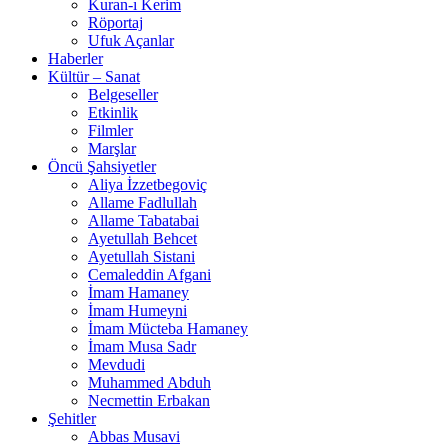
Kuran-ı Kerim
Röportaj
Ufuk Açanlar
Haberler
Kültür – Sanat
Belgeseller
Etkinlik
Filmler
Marşlar
Öncü Şahsiyetler
Aliya İzzetbegoviç
Allame Fadlullah
Allame Tabatabai
Ayetullah Behcet
Ayetullah Sistani
Cemaleddin Afgani
İmam Hamaney
İmam Humeyni
İmam Mücteba Hamaney
İmam Musa Sadr
Mevdudi
Muhammed Abduh
Necmettin Erbakan
Şehitler
Abbas Musavi