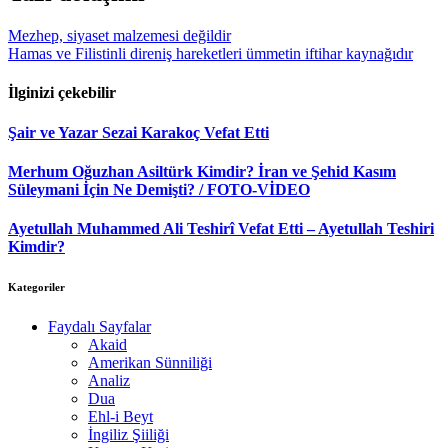
Mezhep, siyaset malzemesi değildir
Hamas ve Filistinli direniş hareketleri ümmetin iftihar kaynağıdır
İlginizi çekebilir
Şair ve Yazar Sezai Karakoç Vefat Etti
Merhum Oğuzhan Asiltürk Kimdir? İran ve Şehid Kasım
Süleymani İçin Ne Demişti? / FOTO-VİDEO
Ayetullah Muhammed Ali Teshirî Vefat Etti – Ayetullah Teshiri
Kimdir?
Kategoriler
Faydalı Sayfalar
Akaid
Amerikan Sünniliği
Analiz
Dua
Ehl-i Beyt
İngiliz Şiiliği