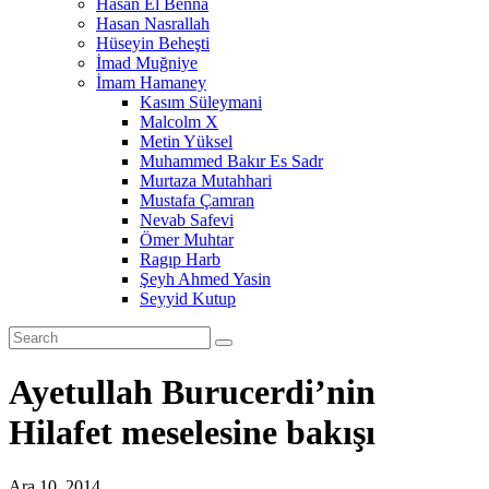
Hasan El Benna
Hasan Nasrallah
Hüseyin Beheşti
İmad Muğniye
İmam Hamaney
Kasım Süleymani
Malcolm X
Metin Yüksel
Muhammed Bakır Es Sadr
Murtaza Mutahhari
Mustafa Çamran
Nevab Safevi
Ömer Muhtar
Ragıp Harb
Şeyh Ahmed Yasin
Seyyid Kutup
Ayetullah Burucerdi’nin
Hilafet meselesine bakışı
Ara 10, 2014