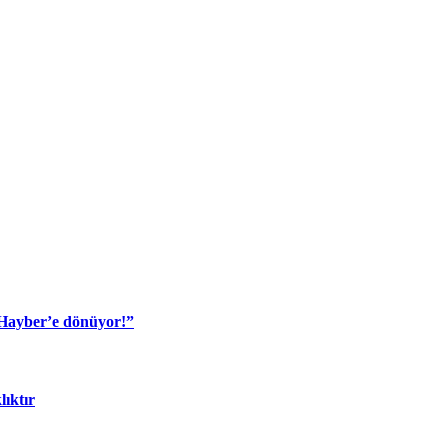
 Hayber’e dönüyor!”
lıktır