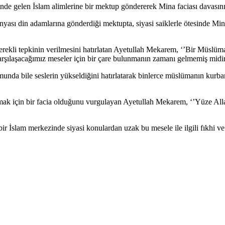
nde gelen İslam alimlerine bir mektup göndererek Mina faciası davasını 
 din adamlarına gönderdiği mektupta, siyasi saiklerle ötesinde Mina f
ekli tepkinin verilmesini hatırlatan Ayetullah Mekarem, ‘’Bir Müslüm
rşılaşacağımız meseler için bir çare bulunmanın zamanı gelmemiş midir
nda bile seslerin yükseldiğini hatırlatarak binlerce müslümanın kurb
ak için bir facia olduğunu vurgulayan Ayetullah Mekarem, ‘’Yüze Allah
İslam merkezinde siyasi konulardan uzak bu mesele ile ilgili fıkhi ve 