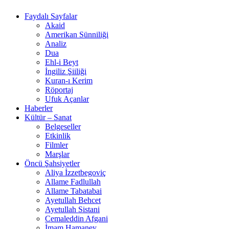
Faydalı Sayfalar
Akaid
Amerikan Sünniliği
Analiz
Dua
Ehl-i Beyt
İngiliz Şiiliği
Kuran-ı Kerim
Röportaj
Ufuk Açanlar
Haberler
Kültür – Sanat
Belgeseller
Etkinlik
Filmler
Marşlar
Öncü Şahsiyetler
Aliya İzzetbegoviç
Allame Fadlullah
Allame Tabatabai
Ayetullah Behcet
Ayetullah Sistani
Cemaleddin Afgani
İmam Hamaney