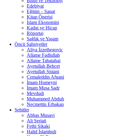
Bilim ve Teknoloji
Edebiyat
Eğitim – Sanat
Kitap Önerisi
İslam Ekonomisi
Kadın ve Hicap
Röportaj
Sağlık ve Yaşam
Öncü Şahsiyetler
Aliya İzzetbegoviç
Allame Fadlullah
Allame Tabatabai
Ayetullah Behcet
Ayetullah Sistani
Cemaleddin Afgani
İmam Humeyni
İmam Musa Sadr
Mevdudi
Muhammed Abduh
Necmettin Erbakan
Şehitler
Abbas Musavi
Ali Şeriati
Fethi Şikaki
Halid İslambuli