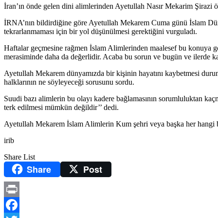
İran’ın önde gelen dini alimlerinden Ayetullah Nasır Mekarim Şirazi ö
İRNA’nın bildirdiğine göre Ayetullah Mekarem Cuma günü İslam Dünyası
tekrarlanmaması için bir yol düşünülmesi gerektiğini vurguladı.
Haftalar geçmesine rağmen İslam Alimlerinden maalesef bu konuya ger
merasiminde daha da değerlidir. Acaba bu sorun ve bugün ve ilerde ka
Ayetullah Mekarem dünyamızda bir kişinin hayatını kaybetmesi durumu
halklarının ne söyleyeceği sorusunu sordu.
Suudi bazı alimlerin bu olayı kadere bağlamasının sorumluluktan kaçm
terk edilmesi mümkün değildir’’ dedi.
Ayetullah Mekarem İslam Alimlerin Kum şehri veya başka her hangi bir 
irib
Share List
Share
Post
Print