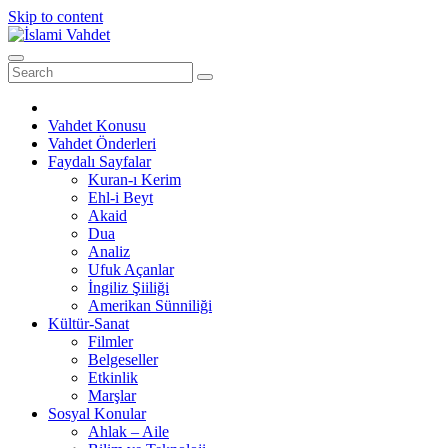
Skip to content
Vahdet Konusu
Vahdet Önderleri
Faydalı Sayfalar
Kuran-ı Kerim
Ehl-i Beyt
Akaid
Dua
Analiz
Ufuk Açanlar
İngiliz Şiiliği
Amerikan Sünniliği
Kültür-Sanat
Filmler
Belgeseller
Etkinlik
Marşlar
Sosyal Konular
Ahlak – Aile