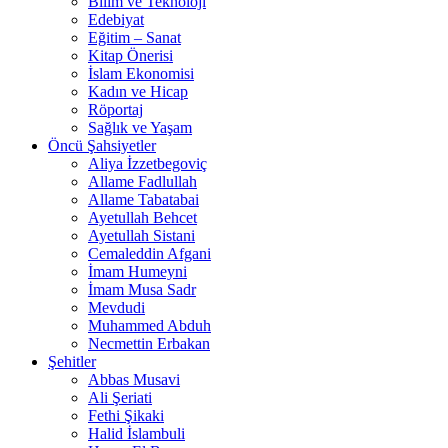
Bilim ve Teknoloji
Edebiyat
Eğitim – Sanat
Kitap Önerisi
İslam Ekonomisi
Kadın ve Hicap
Röportaj
Sağlık ve Yaşam
Öncü Şahsiyetler
Aliya İzzetbegoviç
Allame Fadlullah
Allame Tabatabai
Ayetullah Behcet
Ayetullah Sistani
Cemaleddin Afgani
İmam Humeyni
İmam Musa Sadr
Mevdudi
Muhammed Abduh
Necmettin Erbakan
Şehitler
Abbas Musavi
Ali Şeriati
Fethi Şikaki
Halid İslambuli