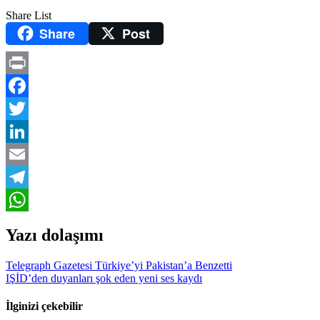
Share List
Share
Post
Print
Facebook
Twitter
LinkedIn
Email
Telegram
WhatsApp
Yazı dolaşımı
Telegraph Gazetesi Türkiye’yi Pakistan’a Benzetti
IŞİD’den duyanları şok eden yeni ses kaydı
İlginizi çekebilir