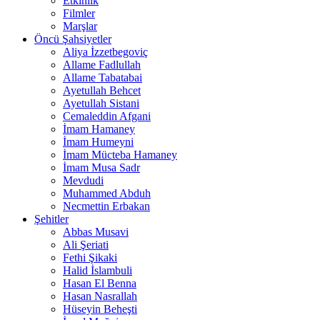
Etkinlik
Filmler
Marşlar
Öncü Şahsiyetler
Aliya İzzetbegoviç
Allame Fadlullah
Allame Tabatabai
Ayetullah Behcet
Ayetullah Sistani
Cemaleddin Afgani
İmam Hamaney
İmam Humeyni
İmam Mücteba Hamaney
İmam Musa Sadr
Mevdudi
Muhammed Abduh
Necmettin Erbakan
Şehitler
Abbas Musavi
Ali Şeriati
Fethi Şikaki
Halid İslambuli
Hasan El Benna
Hasan Nasrallah
Hüseyin Beheşti