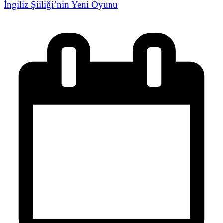
İngiliz Şiiliği’nin Yeni Oyunu