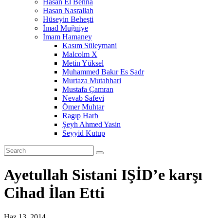
Hasan El Benna
Hasan Nasrallah
Hüseyin Beheşti
İmad Muğniye
İmam Hamaney
Kasım Süleymani
Malcolm X
Metin Yüksel
Muhammed Bakır Es Sadr
Murtaza Mutahhari
Mustafa Çamran
Nevab Safevi
Ömer Muhtar
Ragıp Harb
Şeyh Ahmed Yasin
Seyyid Kutup
Ayetullah Sistani IŞİD’e karşı
Cihad İlan Etti
Haz 13, 2014