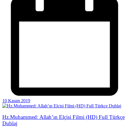
10 Kasım 2019
Hz.Muhammed: Allah’ın Elçisi Filmi (HD) Full Türkçe
Dublaj