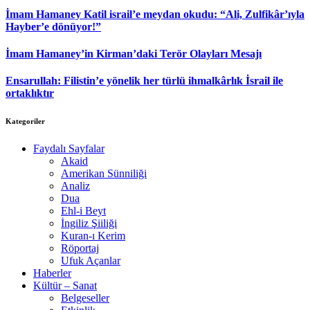
İmam Hamaney Katil israil’e meydan okudu: “Ali, Zulfikâr’ıyla
Hayber’e dönüyor!”
İmam Hamaney’in Kirman’daki Terör Olayları Mesajı
Ensarullah: Filistin’e yönelik her türlü ihmalkârlık İsrail ile
ortaklıktır
Kategoriler
Faydalı Sayfalar
Akaid
Amerikan Sünniliği
Analiz
Dua
Ehl-i Beyt
İngiliz Şiiliği
Kuran-ı Kerim
Röportaj
Ufuk Açanlar
Haberler
Kültür – Sanat
Belgeseller