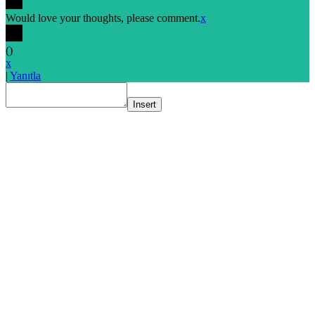
Would love your thoughts, please comment.
x
(
)
x
|
Yanıtla
Insert