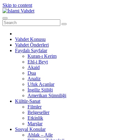
Skip to content
Vahdet Konusu
Vahdet Önderleri
Faydalı Sayfalar
Kuran-ı Kerim
Ehl-i Beyt
Akaid
Dua
Analiz
Ufuk Açanlar
İngiliz Şiiliği
Amerikan Sünniliği
Kültür-Sanat
Filmler
Belgeseller
Etkinlik
Marşlar
Sosyal Konular
Ahlak – Aile