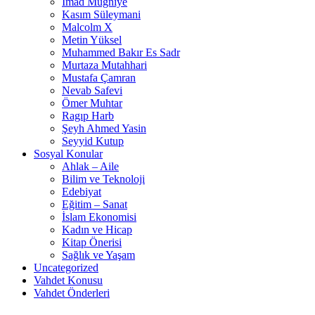
İmad Muğniye
Kasım Süleymani
Malcolm X
Metin Yüksel
Muhammed Bakır Es Sadr
Murtaza Mutahhari
Mustafa Çamran
Nevab Safevi
Ömer Muhtar
Ragıp Harb
Şeyh Ahmed Yasin
Seyyid Kutup
Sosyal Konular
Ahlak – Aile
Bilim ve Teknoloji
Edebiyat
Eğitim – Sanat
İslam Ekonomisi
Kadın ve Hicap
Kitap Önerisi
Sağlık ve Yaşam
Uncategorized
Vahdet Konusu
Vahdet Önderleri