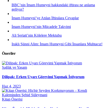
BBC’nin İmam Humeyni hakkındaki iftirası ne anlama
geliyor?
İmam Humeyni’ye Atılan İftiralara Cevaplar
İmam Humeyni’nin Mücadele Takvimi
Ali Şeriati’nin Kölelere Mektubu
Iraklı Sünni Alim: İmam Humeyni Gibi İnsanlara Muhtacız!
Öneriler
Sağlık ve Yaşam
Dilipak: Erken Uyarı Görevimi Yapmak İstiyorum
Haz 4, 2023
Kitap Önerisi