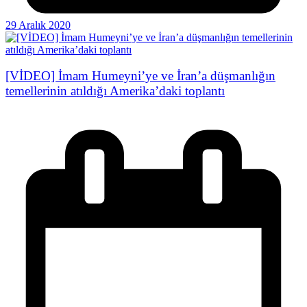
29 Aralık 2020
[VİDEO] İmam Humeyni’ye ve İran’a düşmanlığın
temellerinin atıldığı Amerika’daki toplantı