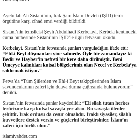
Ayetullah Ali Sistani’nin, Irak Şam İslam Devleti (IŞİD) terör
örgütüne karşı cihad emri verdiği bildirildi.
Sistani’nin temsilcisi Şeyh Abdulhadi Kerbelayi, Kerbela kentindeki
cuma hutbesinde Sistani’nin IŞİD’le ilgili fetvasını okudu.
Kerbelayi, Sistani’nin fetvasında şunları vurguladığını ifade etti:
“Ehl-i Beyt düşmanları yine sahnede. Öyle bir zamandayız ki
Bedir ve Hayber’in nefreti bir kere daha dirilmiştir. Beni
Ümeyye kalıntıları kutsal bölgelerimiz olan Necef ve Kerbela’ya
saldırmak istiyor.”
Fetva’da “Tüm Şiilerden ve Ehl-i Beyt takipçilerinden İslam
savunucularının zaferi için duaya durma çağrısında bulunuyorum”
denildi.
Sistani’nin fetvasında şunlar kaydedildi:
“Eli silah tutan herkes
terörizme karşı kutsal savaşta yer alsın. Bu savaşta ölenler
şehittir. Irak ordusu da cesur olmalıdır. Iraklı siyasiler, silahlı
kuvvetlere destek versin ve güçlerini birleştirsinler. İslam’ın
zaferi için birlik olun.”
islamivahdet.com