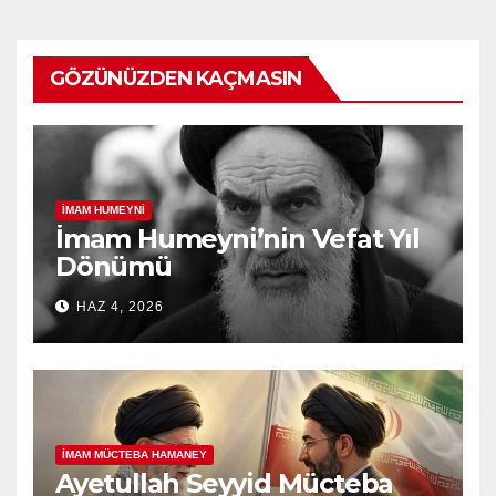
GÖZÜNÜZDEN KAÇMASIN
İMAM HUMEYNI
İmam Humeyni’nin Vefat Yıl
Dönümü
HAZ 4, 2026
İMAM MÜCTEBA HAMANEY
Ayetullah Seyyid Mücteba