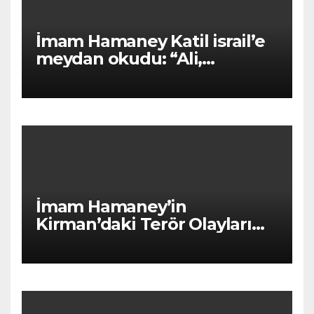
İmam Hamaney Katil israil’e
meydan okudu: “Ali,
Zulfikâr’ıyla Hayber’e
dönüyor!”
İmam Hamaney’in
Kirman’daki Terör Olayları
Mesajı