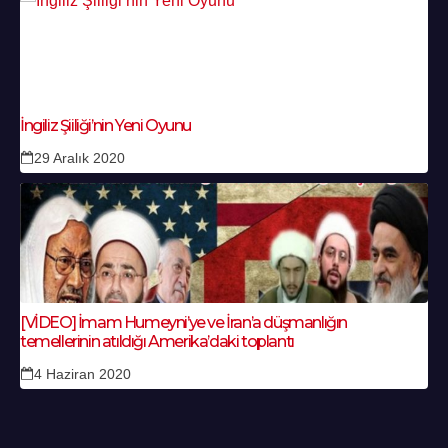
İngiliz Şiiliği’nin Yeni Oyunu
29 Aralık 2020
[VİDEO] İmam Humeyni’ye ve İran’a düşmanlığın
temellerinin atıldığı Amerika’daki toplantı
4 Haziran 2020