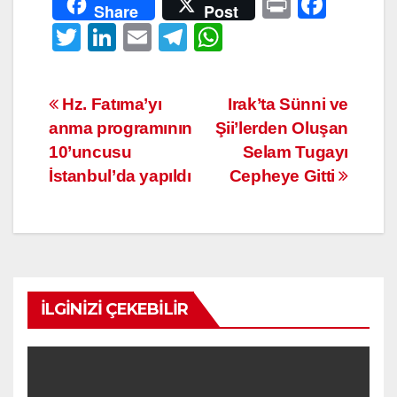
Pr
F
Share
Post
in
a
T
Li
E
T
W
t
c
wi
n
m
el
h
e
tt
k
ail
e
at
Yazı
Hz. Fatıma’yı
Irak’ta Sünni ve
b
er
e
gr
s
anma programının
Şii’lerden Oluşan
dolaşımı
o
dI
a
A
10’uncusu
Selam Tugayı
o
n
m
p
İstanbul’da yapıldı
Cepheye Gitti
k
p
İLGINIZI ÇEKEBILIR