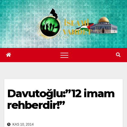
Skip
to
content
Davutoğlu:”12 imam
rehberdir!”
KAS 10, 2014