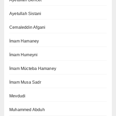
Ayetullah Sistani
Cemaleddin Afgani
İmam Hamaney
İmam Humeyni
İmam Mücteba Hamaney
İmam Musa Sadr
Mevdudi
Muhammed Abduh