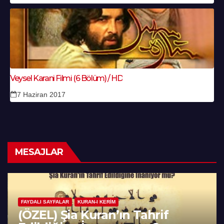
Veysel Karani Filmi (6 Bölüm) / HD
7 Haziran 2017
MESAJLAR
FAYDALI SAYFALAR
KURAN-I KERIM
(ÖZEL) Şia Kuran’ın Tahrif