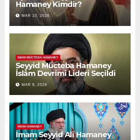
Hamaney Kimdir?
MAR 10, 2026
İMAM MÜCTEBA HAMANEY
Seyyid Mücteba Hamaney
İslâm Devrimi Lideri Seçildi
MAR 9, 2026
İMAM HAMANEY
İmam Seyyid Ali Hamaney