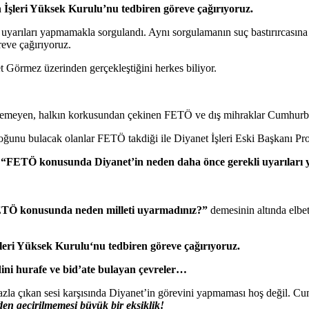
n İşleri Yüksek Kurulu’nu tedbiren göreve çağırıyoruz.
 uyarıları yapmamakla sorgulandı. Aynı sorgulamanın suç bastırırcasın
reve çağırıyoruz.
 Görmez üzerinden gerçekleştiğini herkes biliyor.
eyemeyen, halkın korkusundan çekinen FETÖ ve dış mihraklar Cumhurba
oğunu bulacak olanlar FETÖ takdiği ile Diyanet İşleri Eski Başkanı Pr
e
“FETÖ konusunda Diyanet’in neden daha önce gerekli uyarıları 
TÖ konusunda neden milleti uyarmadınız?”
demesinin altında elbet
şleri Yüksek Kurulu
‘nu tedbiren göreve çağırıyoruz.
ni hurafe ve bid’ate bulayan çevreler…
azla çıkan sesi karşısında Diyanet’in görevini yapmaması hoş değil.
lden geçirilmemesi büyük bir eksiklik!