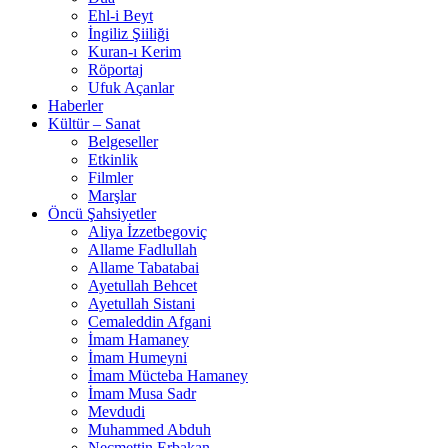
Ehl-i Beyt
İngiliz Şiiliği
Kuran-ı Kerim
Röportaj
Ufuk Açanlar
Haberler
Kültür – Sanat
Belgeseller
Etkinlik
Filmler
Marşlar
Öncü Şahsiyetler
Aliya İzzetbegoviç
Allame Fadlullah
Allame Tabatabai
Ayetullah Behcet
Ayetullah Sistani
Cemaleddin Afgani
İmam Hamaney
İmam Humeyni
İmam Mücteba Hamaney
İmam Musa Sadr
Mevdudi
Muhammed Abduh
Necmettin Erbakan