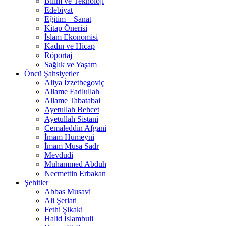
Bilim ve Teknoloji
Edebiyat
Eğitim – Sanat
Kitap Önerisi
İslam Ekonomisi
Kadın ve Hicap
Röportaj
Sağlık ve Yaşam
Öncü Şahsiyetler
Aliya İzzetbegoviç
Allame Fadlullah
Allame Tabatabai
Ayetullah Behcet
Ayetullah Sistani
Cemaleddin Afgani
İmam Humeyni
İmam Musa Sadr
Mevdudi
Muhammed Abduh
Necmettin Erbakan
Şehitler
Abbas Musavi
Ali Şeriati
Fethi Şikaki
Halid İslambuli