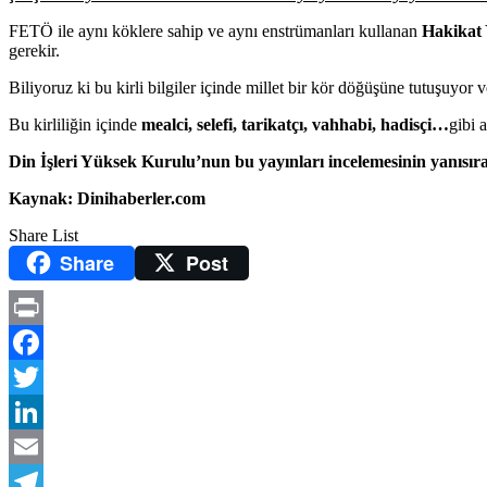
FETÖ ile aynı köklere sahip ve aynı enstrümanları kullanan
Hakikat 
gerekir.
Biliyoruz ki bu kirli bilgiler içinde millet bir kör döğüşüne tutuşuyo
Bu kirliliğin içinde
mealci, selefi, tarikatçı, vahhabi, hadisçi…
gibi 
Din İşleri Yüksek Kurulu’nun bu yayınları incelemesinin yanısır
Kaynak: Dinihaberler.com
Share List
Share
Post
Print
Facebook
Twitter
LinkedIn
Email