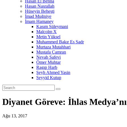
Hasan El Benna
Hasan Nasrallah
Hüseyin Beheşti
İmad Muğniye
İmam Hamaney
Kasım Süleymani
Malcolm X
Metin Yüksel
Muhammed Bakır Es Sadr
Murtaza Mutahhari
Mustafa Çamran
Nevab Safevi
Ömer Muhtar
Ragıp Harb
Şeyh Ahmed Yasin
Seyyid Kutup
Diyanet Göreve: İhlas Medya’nın
Ağu 13, 2017