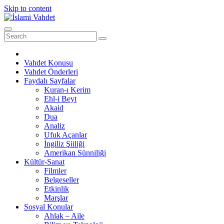
Skip to content
Vahdet Konusu
Vahdet Önderleri
Faydalı Sayfalar
Kuran-ı Kerim
Ehl-i Beyt
Akaid
Dua
Analiz
Ufuk Açanlar
İngiliz Şiiliği
Amerikan Sünniliği
Kültür-Sanat
Filmler
Belgeseller
Etkinlik
Marşlar
Sosyal Konular
Ahlak – Aile