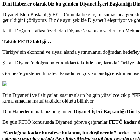
Dini Haberler olarak biz bu günden Diyanet İşleri Başkanlığı Di
Diyanet İşleri Başkanlığı FETÖ’nün darbe girişimi sonrasında gerekli
getirildiğini görüyoruz. Biz de aynı şekilde Diyanet’i eleştiriyor ve gö
Kutlu Doğum Haftası üzerinden Diyanet’e yapılan saldırıların Mehmet
Taktik
FETÖ
taktiği…
Türkiye’nin ekonomi ve siyasi alanda yatırımlarını doğrudan hedefl
Şu an Diyanet’e doğrudan vurdukları takdirde karşılarında Türkiye bl
Görmez’e yüklenen hurafeci kanadın en çok kullandığı enstrüman is
Dün Diyanet’i ve ilahiyatları susturanların bu gün yüzsüzce çıkıp
“FE
kırma amacına matuf taktikler olduğu biliniyor.
Dini Haberler olarak biz bu günden
Diyanet İşleri Başkanlığı
Din İ
Bu gün FETÖ konusunda Diyaneti göreve çağıranlar
FETÖ kadar di
“Gırtlağına kadar hurafeye bulanmış bu düşüncenin”
herkesten f
çalışması uyarıları ortada iken İhlas Medya’ya ait tüm yayınların e