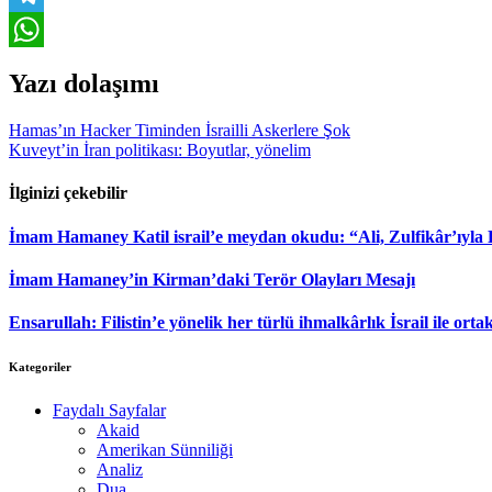
Telegram
WhatsApp
Yazı dolaşımı
Hamas’ın Hacker Timinden İsrailli Askerlere Şok
Kuveyt’in İran politikası: Boyutlar, yönelim
İlginizi çekebilir
İmam Hamaney Katil israil’e meydan okudu: “Ali, Zulfikâr’ıyla
İmam Hamaney’in Kirman’daki Terör Olayları Mesajı
Ensarullah: Filistin’e yönelik her türlü ihmalkârlık İsrail ile ortak
Kategoriler
Faydalı Sayfalar
Akaid
Amerikan Sünniliği
Analiz
Dua