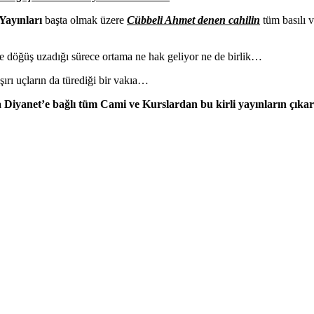
Yayınları
başta olmak üzere
Cübbeli Ahmet denen cahilin
tüm basılı v
r ve döğüş uzadığı sürece ortama ne hak geliyor ne de birlik…
aşırı uçların da türediği bir vakıa…
a Diyanet’e bağlı tüm Cami ve Kurslardan bu kirli yayınların çıka