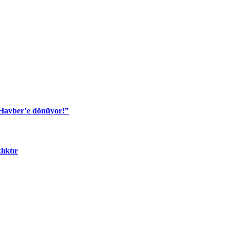
 Hayber’e dönüyor!”
lıktır