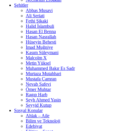
Şehitler
Abbas Musavi
Ali Şeriati
Fethi Şikaki
Halid İslambuli
Hasan El Benna
Hasan Nasrallah
Hüseyin Beheşti
İmad Muğniye
Kasım Süleymani
Malcolm X
Metin Yüksel
Muhammed Bakır Es Sadr
Murtaza Mutahhari
Mustafa Çamran
Nevab Safevi
Ömer Muhtar
Ragıp Harb
Şeyh Ahmed Yasin
Seyyid Kutup
Sosyal Konular
Ahlak – Aile
Bilim ve Teknoloji
Edebiyat