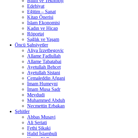
Bilim ve Teknoloji
Edebiyat
Eğitim – Sanat
Kitap Önerisi
İslam Ekonomisi
Kadın ve Hicap
Röportaj
Sağlık ve Yaşam
Öncü Şahsiyetler
Aliya İzzetbegoviç
Allame Fadlullah
Allame Tabatabai
Ayetullah Behcet
Ayetullah Sistani
Cemaleddin Afgani
İmam Humeyni
İmam Musa Sadr
Mevdudi
Muhammed Abduh
Necmettin Erbakan
Şehitler
Abbas Musavi
Ali Şeriati
Fethi Şikaki
Halid İslambuli