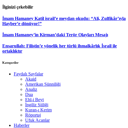
İlginizi çekebilir
İmam Hamaney Katil israil’e meydan okudu: “Ali, Zulfikâr’ıyla
Hayber’e dönüyor!”
İmam Hamaney’in Kirman’daki Terör Olayları Mesajı
Ensarullah: Filistin’e yönelik her türlü ihmalkârlık İsrail ile
ortaklıktır
Kategoriler
Faydalı Sayfalar
Akaid
Amerikan Sünniliği
Analiz
Dua
Ehl-i Beyt
İngiliz Şiiliği
Kuran-ı Kerim
Röportaj
Ufuk Açanlar
Haberler