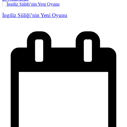
İngiliz Şiiliği’nin Yeni Oyunu