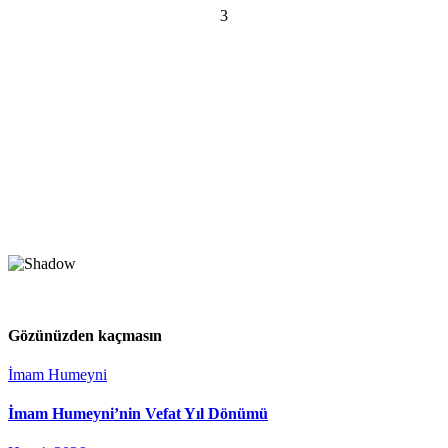
3
Gözünüzden kaçmasın
İmam Humeyni
İmam Humeyni’nin Vefat Yıl Dönümü