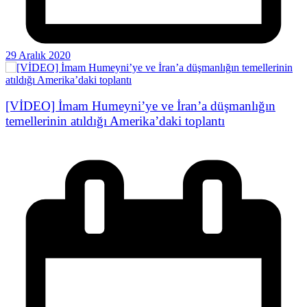
29 Aralık 2020
[VİDEO] İmam Humeyni’ye ve İran’a düşmanlığın
temellerinin atıldığı Amerika’daki toplantı