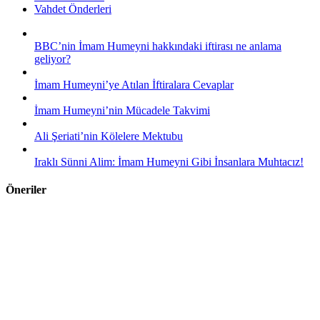
Vahdet Önderleri
BBC’nin İmam Humeyni hakkındaki iftirası ne anlama
geliyor?
İmam Humeyni’ye Atılan İftiralara Cevaplar
İmam Humeyni’nin Mücadele Takvimi
Ali Şeriati’nin Kölelere Mektubu
Iraklı Sünni Alim: İmam Humeyni Gibi İnsanlara Muhtacız!
Öneriler