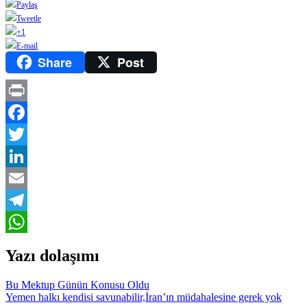
Paylaş
Tweetle
+1
E-mail
Share
Post
Print
Facebook
Twitter
LinkedIn
Email
Telegram
WhatsApp
Yazı dolaşımı
Bu Mektup Günün Konusu Oldu
Yemen halkı kendisi savunabilir,İran’ın müdahalesine gerek yok