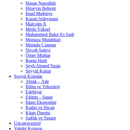
Hasan Nasrallah
Hüseyin Beheşti
İmad Muğniye
Kasım Süleymani
Malcolm X
Metin Yüksel
Muhammed Bakır Es Sadr
Murtaza Mutahhari
Mustafa Çamran
Nevab Safevi
Ömer Muhtar
Ragıp Harb
Şeyh Ahmed Yasin
Seyyid Kutup
Sosyal Konular
Ahlak – Aile
Bilim ve Teknoloji
Edebiyat
Eğitim – Sanat
İslam Ekonomisi
Kadın ve Hicap
Kitap Önerisi
Sağlık ve Yaşam
Uncategorized
Vahdet Konusu