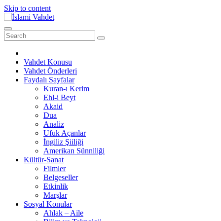
Skip to content
Vahdet Konusu
Vahdet Önderleri
Faydalı Sayfalar
Kuran-ı Kerim
Ehl-i Beyt
Akaid
Dua
Analiz
Ufuk Açanlar
İngiliz Şiiliği
Amerikan Sünniliği
Kültür-Sanat
Filmler
Belgeseller
Etkinlik
Marşlar
Sosyal Konular
Ahlak – Aile