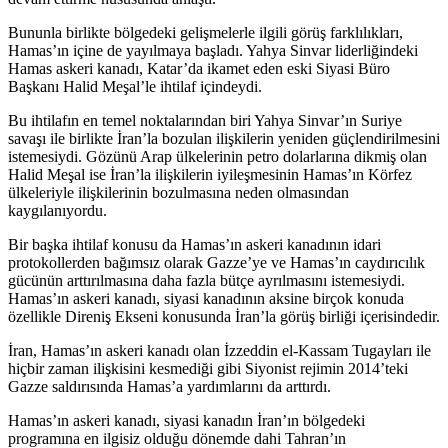
Bununla birlikte bölgedeki gelişmelerle ilgili görüş farklılıkları,
Hamas’ın içine de yayılmaya başladı. Yahya Sinvar liderliğindeki
Hamas askeri kanadı, Katar’da ikamet eden eski Siyasi Büro
Başkanı Halid Meşal’le ihtilaf içindeydi.
Bu ihtilafın en temel noktalarından biri Yahya Sinvar’ın Suriye
savaşı ile birlikte İran’la bozulan ilişkilerin yeniden güçlendirilmesini
istemesiydi. Gözünü Arap ülkelerinin petro dolarlarına dikmiş olan
Halid Meşal ise İran’la ilişkilerin iyileşmesinin Hamas’ın Körfez
ülkeleriyle ilişkilerinin bozulmasına neden olmasından
kaygılanıyordu.
Bir başka ihtilaf konusu da Hamas’ın askeri kanadının idari
protokollerden bağımsız olarak Gazze’ye ve Hamas’ın caydırıcılık
gücünün arttırılmasına daha fazla bütçe ayrılmasını istemesiydi.
Hamas’ın askeri kanadı, siyasi kanadının aksine birçok konuda
özellikle Direniş Ekseni konusunda İran’la görüş birliği içerisindedir.
İran, Hamas’ın askeri kanadı olan İzzeddin el-Kassam Tugayları ile
hiçbir zaman ilişkisini kesmediği gibi Siyonist rejimin 2014’teki
Gazze saldırısında Hamas’a yardımlarını da arttırdı.
Hamas’ın askeri kanadı, siyasi kanadın İran’ın bölgedeki
programına en ilgisiz olduğu dönemde dahi Tahran’ın