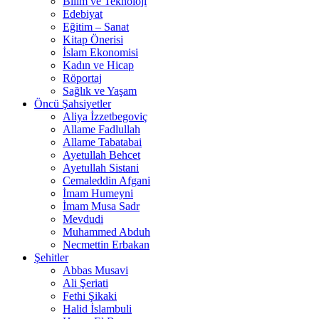
Bilim ve Teknoloji
Edebiyat
Eğitim – Sanat
Kitap Önerisi
İslam Ekonomisi
Kadın ve Hicap
Röportaj
Sağlık ve Yaşam
Öncü Şahsiyetler
Aliya İzzetbegoviç
Allame Fadlullah
Allame Tabatabai
Ayetullah Behcet
Ayetullah Sistani
Cemaleddin Afgani
İmam Humeyni
İmam Musa Sadr
Mevdudi
Muhammed Abduh
Necmettin Erbakan
Şehitler
Abbas Musavi
Ali Şeriati
Fethi Şikaki
Halid İslambuli