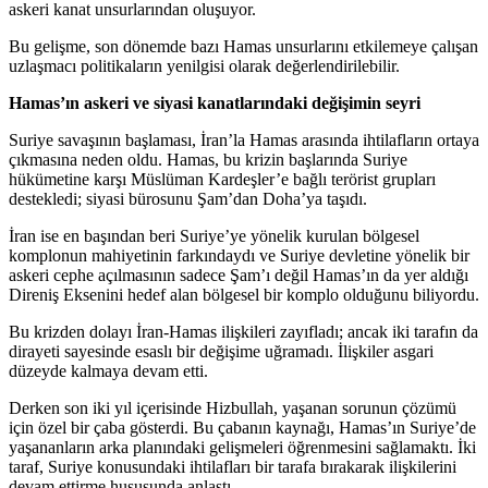
askeri kanat unsurlarından oluşuyor.
Bu gelişme, son dönemde bazı Hamas unsurlarını etkilemeye çalışan
uzlaşmacı politikaların yenilgisi olarak değerlendirilebilir.
Hamas’ın askeri ve siyasi kanatlarındaki değişimin seyri
Suriye savaşının başlaması, İran’la Hamas arasında ihtilafların ortaya
çıkmasına neden oldu. Hamas, bu krizin başlarında Suriye
hükümetine karşı Müslüman Kardeşler’e bağlı terörist grupları
destekledi; siyasi bürosunu Şam’dan Doha’ya taşıdı.
İran ise en başından beri Suriye’ye yönelik kurulan bölgesel
komplonun mahiyetinin farkındaydı ve Suriye devletine yönelik bir
askeri cephe açılmasının sadece Şam’ı değil Hamas’ın da yer aldığı
Direniş Eksenini hedef alan bölgesel bir komplo olduğunu biliyordu.
Bu krizden dolayı İran-Hamas ilişkileri zayıfladı; ancak iki tarafın da
dirayeti sayesinde esaslı bir değişime uğramadı. İlişkiler asgari
düzeyde kalmaya devam etti.
Derken son iki yıl içerisinde Hizbullah, yaşanan sorunun çözümü
için özel bir çaba gösterdi. Bu çabanın kaynağı, Hamas’ın Suriye’de
yaşananların arka planındaki gelişmeleri öğrenmesini sağlamaktı. İki
taraf, Suriye konusundaki ihtilafları bir tarafa bırakarak ilişkilerini
devam ettirme hususunda anlaştı.