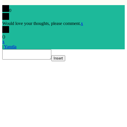
0
Would love your thoughts, please comment.
x
(
)
x
|
Yanıtla
Insert