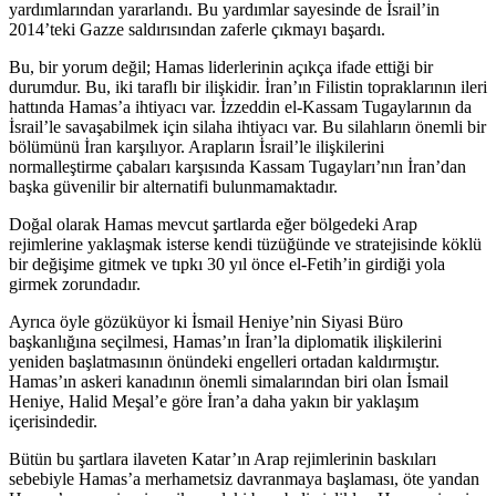
yardımlarından yararlandı. Bu yardımlar sayesinde de İsrail’in
2014’teki Gazze saldırısından zaferle çıkmayı başardı.
Bu, bir yorum değil; Hamas liderlerinin açıkça ifade ettiği bir
durumdur. Bu, iki taraflı bir ilişkidir. İran’ın Filistin topraklarının ileri
hattında Hamas’a ihtiyacı var. İzzeddin el-Kassam Tugaylarının da
İsrail’le savaşabilmek için silaha ihtiyacı var. Bu silahların önemli bir
bölümünü İran karşılıyor. Arapların İsrail’le ilişkilerini
normalleştirme çabaları karşısında Kassam Tugayları’nın İran’dan
başka güvenilir bir alternatifi bulunmamaktadır.
Doğal olarak Hamas mevcut şartlarda eğer bölgedeki Arap
rejimlerine yaklaşmak isterse kendi tüzüğünde ve stratejisinde köklü
bir değişime gitmek ve tıpkı 30 yıl önce el-Fetih’in girdiği yola
girmek zorundadır.
Ayrıca öyle gözüküyor ki İsmail Heniye’nin Siyasi Büro
başkanlığına seçilmesi, Hamas’ın İran’la diplomatik ilişkilerini
yeniden başlatmasının önündeki engelleri ortadan kaldırmıştır.
Hamas’ın askeri kanadının önemli simalarından biri olan İsmail
Heniye, Halid Meşal’e göre İran’a daha yakın bir yaklaşım
içerisindedir.
Bütün bu şartlara ilaveten Katar’ın Arap rejimlerinin baskıları
sebebiyle Hamas’a merhametsiz davranmaya başlaması, öte yandan