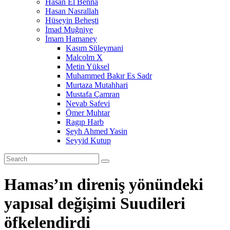
Hasan El Benna
Hasan Nasrallah
Hüseyin Beheşti
İmad Muğniye
İmam Hamaney
Kasım Süleymani
Malcolm X
Metin Yüksel
Muhammed Bakır Es Sadr
Murtaza Mutahhari
Mustafa Çamran
Nevab Safevi
Ömer Muhtar
Ragıp Harb
Şeyh Ahmed Yasin
Seyyid Kutup
Hamas’ın direniş yönündeki
yapısal değişimi Suudileri
öfkelendirdi