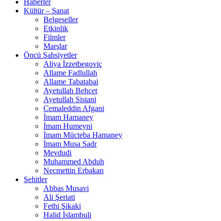
Haberler
Kültür – Sanat
Belgeseller
Etkinlik
Filmler
Marşlar
Öncü Şahsiyetler
Aliya İzzetbegoviç
Allame Fadlullah
Allame Tabatabai
Ayetullah Behcet
Ayetullah Sistani
Cemaleddin Afgani
İmam Hamaney
İmam Humeyni
İmam Mücteba Hamaney
İmam Musa Sadr
Mevdudi
Muhammed Abduh
Necmettin Erbakan
Şehitler
Abbas Musavi
Ali Şeriati
Fethi Şikaki
Halid İslambuli