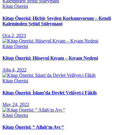
Kitap Önerisi
Kitap Önerisi: Hiçbir Şeyden Korkmuyorum – Kendi
Kaleminden Şehid Süleymani
Oca 2, 2023
Kitap Önerisi
Kitap Önerisi: Hüseynî Kıyam – Kıyam Nedeni
Ağu 4, 2022
Kitap Önerisi
Kitap Önerisi: İslam’da Devlet Velâyet-i Fâkih
May 24, 2022
Kitap Önerisi
Kitap Önerisi: “ Allah’ın Ayı “