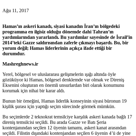
Ağu 11, 2017
Hamas’ın askeri kanadı, siyasi kanadın İran’ın bölgedeki
programına en ilgisiz olduğu dönemde dahi Tahran’ın
yardımlarından yararlandı. Bu yardımlar sayesinde de İsrail’in
2014’teki Gazze saldırısından zaferle çıkmayı başardı. Bu, bir
yorum değil; Hamas liderlerinin açıkça ifade ettiği bir
durumdur.
Mashreghnews.ir
Yerel, bölgesel ve uluslararası gelişmelerin ışığı altında öyle
gözüküyor ki Hamas, bölgesel denklemde var olmak ve Direniş
Eksenini oluşturan en önemli unsurlardan biri olarak konumunu
korumak için nihai bir karar aldı.
Bunun bir örneğini, Hamas liderlik konseyinin siyasi büronun 19
kişilik şurası için yaptığı seçim sürecinde görmek mümkün.
Bu seçimlerde 2 teknokrat temsilciye karşılık askeri kanada bağlı 17
direniş temsilcisi seçildi. Bu arada Gazze ve Batı Şeria
kontenjanından seçilen 12 üyenin tamamı, askeri kanat arasından
seçildi. Filistin dışındaki kontenjandan seçilen 6 üyenin 4’ü de yine