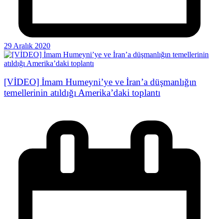
29 Aralık 2020
[VİDEO] İmam Humeyni’ye ve İran’a düşmanlığın
temellerinin atıldığı Amerika’daki toplantı