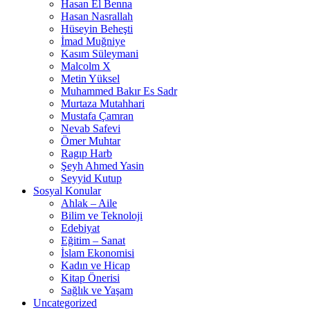
Hasan El Benna
Hasan Nasrallah
Hüseyin Beheşti
İmad Muğniye
Kasım Süleymani
Malcolm X
Metin Yüksel
Muhammed Bakır Es Sadr
Murtaza Mutahhari
Mustafa Çamran
Nevab Safevi
Ömer Muhtar
Ragıp Harb
Şeyh Ahmed Yasin
Seyyid Kutup
Sosyal Konular
Ahlak – Aile
Bilim ve Teknoloji
Edebiyat
Eğitim – Sanat
İslam Ekonomisi
Kadın ve Hicap
Kitap Önerisi
Sağlık ve Yaşam
Uncategorized