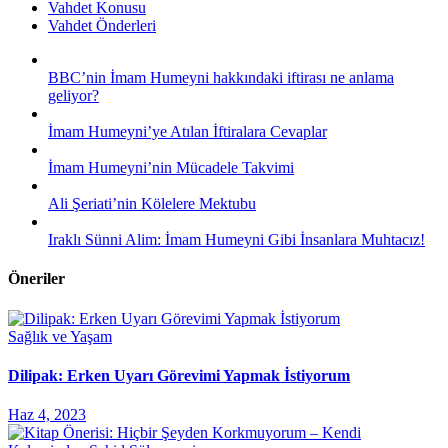
Vahdet Konusu
Vahdet Önderleri
BBC’nin İmam Humeyni hakkındaki iftirası ne anlama
geliyor?
İmam Humeyni’ye Atılan İftiralara Cevaplar
İmam Humeyni’nin Mücadele Takvimi
Ali Şeriati’nin Kölelere Mektubu
Iraklı Sünni Alim: İmam Humeyni Gibi İnsanlara Muhtacız!
Öneriler
Sağlık ve Yaşam
Dilipak: Erken Uyarı Görevimi Yapmak İstiyorum
Haz 4, 2023