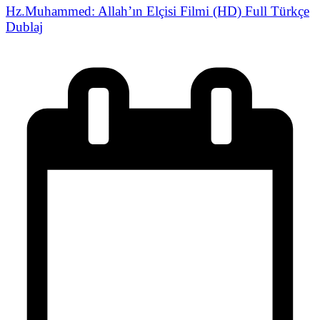
Hz.Muhammed: Allah’ın Elçisi Filmi (HD) Full Türkçe
Dublaj