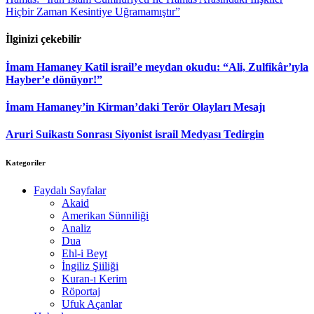
Hiçbir Zaman Kesintiye Uğramamıştır”
İlginizi çekebilir
İmam Hamaney Katil israil’e meydan okudu: “Ali, Zulfikâr’ıyla
Hayber’e dönüyor!”
İmam Hamaney’in Kirman’daki Terör Olayları Mesajı
Aruri Suikastı Sonrası Siyonist israil Medyası Tedirgin
Kategoriler
Faydalı Sayfalar
Akaid
Amerikan Sünniliği
Analiz
Dua
Ehl-i Beyt
İngiliz Şiiliği
Kuran-ı Kerim
Röportaj
Ufuk Açanlar