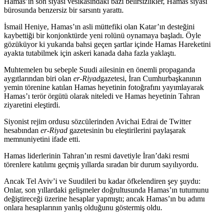
Hamas’ın son siyasi vesikasındaki bazı belirsizlikler, Hamas siyasi
bürosunda benzersiz bir sarsıntı yarattı.
İsmail Heniye, Hamas’ın asli müttefiki olan Katar’ın desteğini
kaybettiği bir konjonktürde yeni rolünü oynamaya başladı. Öyle
gözüküyor ki yukarıda bahsi geçen şartlar içinde Hamas Hareketini
ayakta tutabilmek için askeri kanada daha fazla yaklaştı.
Muhtemelen bu sebeple Suudi ailesinin en önemli propaganda
aygıtlarından biri olan
er-Riyad
gazetesi, İran Cumhurbaşkanının
yemin törenine katılan Hamas heyetinin fotoğrafını yayımlayarak
Hamas’ı terör örgütü olarak niteledi ve Hamas heyetinin Tahran
ziyaretini eleştirdi.
Siyonist rejim ordusu sözcülerinden Avichai Edrai de Twitter
hesabından
er-Riyad
gazetesinin bu eleştirilerini paylaşarak
memnuniyetini ifade etti.
Hamas liderlerinin Tahran’ın resmi davetiyle İran’daki resmi
törenlere katılımı geçmiş yıllarda sıradan bir durum sayılıyordu.
Ancak Tel Aviv’i ve Suudileri bu kadar öfkelendiren şey şuydu:
Onlar, son yıllardaki gelişmeler doğrultusunda Hamas’ın tutumunu
değiştireceği üzerine hesaplar yapmıştı; ancak Hamas’ın bu adımı
onlara hesaplarının yanlış olduğunu göstermiş oldu.