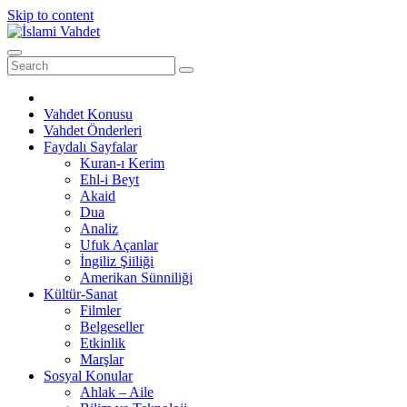
Skip to content
Vahdet Konusu
Vahdet Önderleri
Faydalı Sayfalar
Kuran-ı Kerim
Ehl-i Beyt
Akaid
Dua
Analiz
Ufuk Açanlar
İngiliz Şiiliği
Amerikan Sünniliği
Kültür-Sanat
Filmler
Belgeseller
Etkinlik
Marşlar
Sosyal Konular
Ahlak – Aile