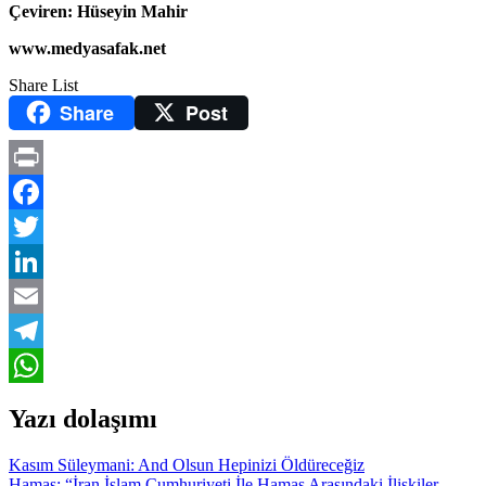
Çeviren: Hüseyin Mahir
www.medyasafak.net
Share List
Share
Post
Print
Facebook
Twitter
LinkedIn
Email
Telegram
WhatsApp
Yazı dolaşımı
Kasım Süleymani: And Olsun Hepinizi Öldüreceğiz
Hamas: “İran İslam Cumhuriyeti İle Hamas Arasındaki İlişkiler