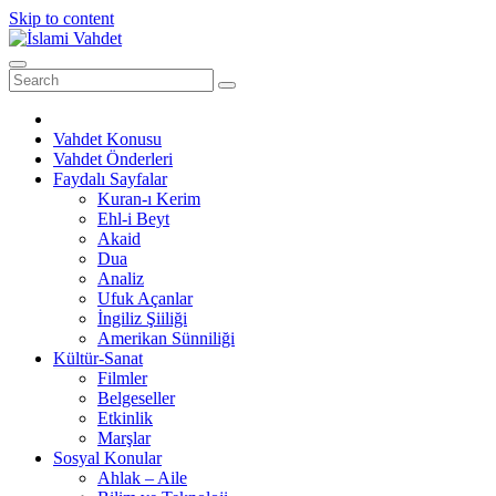
Skip to content
Vahdet Konusu
Vahdet Önderleri
Faydalı Sayfalar
Kuran-ı Kerim
Ehl-i Beyt
Akaid
Dua
Analiz
Ufuk Açanlar
İngiliz Şiiliği
Amerikan Sünniliği
Kültür-Sanat
Filmler
Belgeseller
Etkinlik
Marşlar
Sosyal Konular
Ahlak – Aile