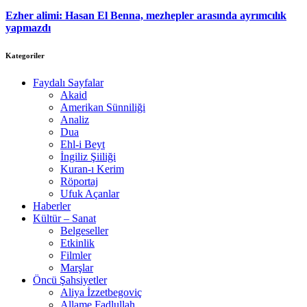
Ezher alimi: Hasan El Benna, mezhepler arasında ayrımcılık
yapmazdı
Kategoriler
Faydalı Sayfalar
Akaid
Amerikan Sünniliği
Analiz
Dua
Ehl-i Beyt
İngiliz Şiiliği
Kuran-ı Kerim
Röportaj
Ufuk Açanlar
Haberler
Kültür – Sanat
Belgeseller
Etkinlik
Filmler
Marşlar
Öncü Şahsiyetler
Aliya İzzetbegoviç
Allame Fadlullah