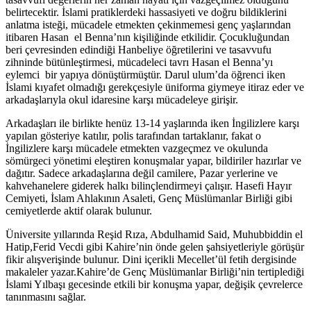
belirtecektir. İslami pratiklerdeki hassasiyeti ve doğru bildiklerini
anlatma isteği, mücadele etmekten çekinmemesi genç yaşlarından
itibaren Hasan el Benna’nın kişiliğinde etkilidir. Çocukluğundan
beri çevresinden edindiği Hanbeliye öğretilerini ve tasavvufu
zihninde bütünleştirmesi, mücadeleci tavrı Hasan el Benna’yı
eylemci bir yapıya dönüştürmüştür. Darul ulum’da öğrenci iken
İslami kıyafet olmadığı gerekçesiyle üniforma giymeye itiraz eder ve
arkadaşlarıyla okul idaresine karşı mücadeleye girişir.
Arkadaşları ile birlikte henüz 13-14 yaşlarında iken İngilizlere karşı
yapılan gösteriye katılır, polis tarafından tartaklanır, fakat o
İngilizlere karşı mücadele etmekten vazgeçmez ve okulunda
sömürgeci yönetimi eleştiren konuşmalar yapar, bildiriler hazırlar ve
dağıtır. Sadece arkadaşlarına değil camilere, Pazar yerlerine ve
kahvehanelere giderek halkı bilinçlendirmeyi çalışır. Hasefi Hayır
Cemiyeti, İslam Ahlakının Asaleti, Genç Müslümanlar Birliği gibi
cemiyetlerde aktif olarak bulunur.
Üniversite yıllarında Reşid Rıza, Abdulhamid Said, Muhubbiddin el
Hatip,Ferid Vecdi gibi Kahire’nin önde gelen şahsiyetleriyle görüşür
fikir alışverişinde bulunur. Dini içerikli Mecellet’ül fetih dergisinde
makaleler yazar.Kahire’de Genç Müslümanlar Birliği’nin tertiplediği
İslami Yılbaşı gecesinde etkili bir konuşma yapar, değişik çevrelerce
tanınmasını sağlar.