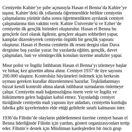
Cemiyetin Kahire’ye şube açmasıyla Hasan el Benna’da Kahire’ye
taşınır, Kahire’deki ilk yıllarında öğretmenlikle birlikte cemiyetin
çalışmalarını yürütür daha sonra öğretmenlikten ayrılarak cemiyet
çalışmalarına tüm vaktini verir. Kahire Üniversite’si ve Ezher’de
cemiyetin ilk gençlik birimleri oluşturulur. Hasan el Benna bu
gençlerle özel olarak ilgilenir, gençlere akşam sohbetleri yapar,
kamplar düzenleyerek cemiyetin örgütlü bir gençlik yapısını
oluşturur. Hasan el Benna cemitetin ilk resmi dergisi olan Dava
dergisine baş yazılar yazar. bu yazılarda eğitim, gençlik, davet
çalışmaları, batı ve sömürgecilik konuları üzerine analizler yapar.
Mısır polisi ve İngiliz İstihbaratı Hasan el Benna’yı izlemeye başlar
ve birkaç kez gözetim altına alınır. Cemiyet 1937’de üye sayısını
200.000 ulaştırır. Kontrolsüz büyümeleri önlemek için herkesin
uyması gereken kurallar düzenlenmesi hazırlar. Teşkilatlanmayı
bizzat kendi kontrolü altına alarak istihbarat sızmalarını önlemeye
çalışır. Cemiyetin mali bağımsızlığına önem verir ve İngiliz ve
hükümetten gelen bağışları kabul etmez. Yayınladığı cemiyet
tüzüğünde cemiyetin mali yapısını üye aidatları, cemiyetin kurduğu
fabrika gibi işyerlerinden elde ettiği gelirlerle sınırlı kalmasını ister.
1936’da Filistin’de olayların şiddetlenmesi üzerine cemiyet hasan el
Benna liderliğinde Filistin için yardım, gösteri organizasyonları tertip
eder. Filistin’e destek için Müslüman kardeşlerden bir öncü grup