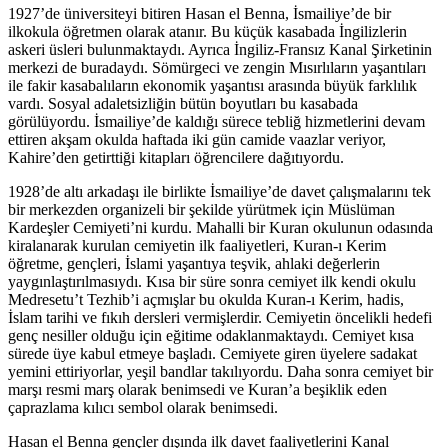
1927’de üniversiteyi bitiren Hasan el Benna, İsmailiye’de bir
ilkokula öğretmen olarak atanır. Bu küçük kasabada İngilizlerin
askeri üsleri bulunmaktaydı. Ayrıca İngiliz-Fransız Kanal Şirketinin
merkezi de buradaydı. Sömürgeci ve zengin Mısırlıların yaşantıları
ile fakir kasabalıların ekonomik yaşantısı arasında büyük farklılık
vardı. Sosyal adaletsizliğin bütün boyutları bu kasabada
görülüyordu. İsmailiye’de kaldığı sürece tebliğ hizmetlerini devam
ettiren akşam okulda haftada iki gün camide vaazlar veriyor,
Kahire’den getirttiği kitapları öğrencilere dağıtıyordu.
1928’de altı arkadaşı ile birlikte İsmailiye’de davet çalışmalarını tek
bir merkezden organizeli bir şekilde yürütmek için Müslüman
Kardeşler Cemiyeti’ni kurdu. Mahalli bir Kuran okulunun odasında
kiralanarak kurulan cemiyetin ilk faaliyetleri, Kuran-ı Kerim
öğretme, gençleri, İslami yaşantıya teşvik, ahlaki değerlerin
yaygınlaştırılmasıydı. Kısa bir süre sonra cemiyet ilk kendi okulu
Medresetu’t Tezhib’i açmışlar bu okulda Kuran-ı Kerim, hadis,
İslam tarihi ve fıkıh dersleri vermişlerdir. Cemiyetin öncelikli hedefi
genç nesiller olduğu için eğitime odaklanmaktaydı. Cemiyet kısa
sürede üye kabul etmeye başladı. Cemiyete giren üyelere sadakat
yemini ettiriyorlar, yeşil bandlar takılıyordu. Daha sonra cemiyet bir
marşı resmi marş olarak benimsedi ve Kuran’a beşiklik eden
çaprazlama kılıcı sembol olarak benimsedi.
Hasan el Benna gençler dışında ilk davet faaliyetlerini Kanal