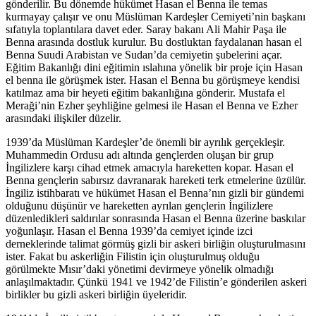
gönderilir. Bu dönemde hükümet Hasan el Benna ile temas
kurmayay çalışır ve onu Müslüman Kardeşler Cemiyeti’nin başkanı
sıfatıyla toplantılara davet eder. Saray bakanı Ali Mahir Paşa ile
Benna arasında dostluk kurulur. Bu dostluktan faydalanan hasan el
Benna Suudi Arabistan ve Sudan’da cemiyetin şubelerini açar.
Eğitim Bakanlığı dini eğitimin ıslahına yönelik bir proje için Hasan
el benna ile görüşmek ister. Hasan el Benna bu görüşmeye kendisi
katılmaz ama bir heyeti eğitim bakanlığına gönderir. Mustafa el
Meraği’nin Ezher şeyhliğine gelmesi ile Hasan el Benna ve Ezher
arasındaki ilişkiler düzelir.
1939’da Müslüman Kardeşler’de önemli bir ayrılık gerçekleşir.
Muhammedin Ordusu adı altında gençlerden oluşan bir grup
İngilizlere karşı cihad etmek amacıyla hareketten kopar. Hasan el
Benna gençlerin sabırsız davranarak hareketi terk etmelerine üzülür.
İngiliz istihbaratı ve hükümet Hasan el Benna’nın gizli bir gündemi
olduğunu düşünür ve hareketten ayrılan gençlerin İngilizlere
düzenledikleri saldırılar sonrasında Hasan el Benna üzerine baskılar
yoğunlaşır. Hasan el Benna 1939’da cemiyet içinde izci
derneklerinde talimat görmüş gizli bir askeri birliğin oluşturulmasını
ister. Fakat bu askerliğin Filistin için oluşturulmuş olduğu
görülmekte Mısır’daki yönetimi devirmeye yönelik olmadığı
anlaşılmaktadır. Çünkü 1941 ve 1942’de Filistin’e gönderilen askeri
birlikler bu gizli askeri birliğin üyeleridir.