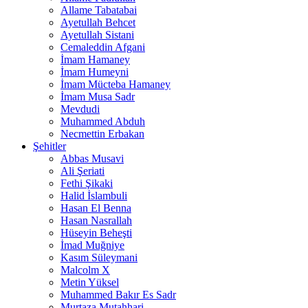
Allame Tabatabai
Ayetullah Behcet
Ayetullah Sistani
Cemaleddin Afgani
İmam Hamaney
İmam Humeyni
İmam Mücteba Hamaney
İmam Musa Sadr
Mevdudi
Muhammed Abduh
Necmettin Erbakan
Şehitler
Abbas Musavi
Ali Şeriati
Fethi Şikaki
Halid İslambuli
Hasan El Benna
Hasan Nasrallah
Hüseyin Beheşti
İmad Muğniye
Kasım Süleymani
Malcolm X
Metin Yüksel
Muhammed Bakır Es Sadr
Murtaza Mutahhari