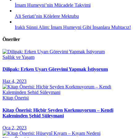
İmam Humeyni’nin Mücadele Takvimi
Ali Şeriati’nin Kölelere Mektubu
Iraklı Sünni Alim: İmam Humeyni Gibi İnsanlara Muhtacız!
Öneriler
Sağlık ve Yaşam
Dilipak: Erken Uyarı Görevimi Yapmak İstiyorum
Haz 4, 2023
Kitap Önerisi
Kitap Önerisi: Hiçbir Şeyden Korkmuyorum – Kendi
Kaleminden Şehid Süleymani
Oca 2, 2023