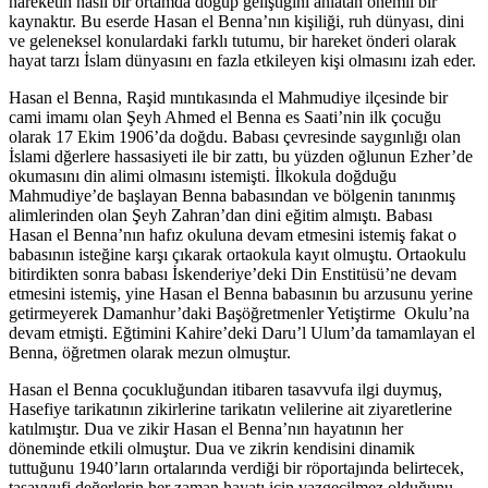
hareketin nasıl bir ortamda doğup geliştiğini anlatan önemli bir
kaynaktır. Bu eserde Hasan el Benna’nın kişiliği, ruh dünyası, dini
ve geleneksel konulardaki farklı tutumu, bir hareket önderi olarak
hayat tarzı İslam dünyasını en fazla etkileyen kişi olmasını izah eder.
Hasan el Benna, Raşid mıntıkasında el Mahmudiye ilçesinde bir
cami imamı olan Şeyh Ahmed el Benna es Saati’nin ilk çocuğu
olarak 17 Ekim 1906’da doğdu. Babası çevresinde saygınlığı olan
İslami dğerlere hassasiyeti ile bir zattı, bu yüzden oğlunun Ezher’de
okumasını din alimi olmasını istemişti. İlkokula doğduğu
Mahmudiye’de başlayan Benna babasından ve bölgenin tanınmış
alimlerinden olan Şeyh Zahran’dan dini eğitim almıştı. Babası
Hasan el Benna’nın hafız okuluna devam etmesini istemiş fakat o
babasının isteğine karşı çıkarak ortaokula kayıt olmuştu. Ortaokulu
bitirdikten sonra babası İskenderiye’deki Din Enstitüsü’ne devam
etmesini istemiş, yine Hasan el Benna babasının bu arzusunu yerine
getirmeyerek Damanhur’daki Başöğretmenler Yetiştirme Okulu’na
devam etmişti. Eğtimini Kahire’deki Daru’l Ulum’da tamamlayan el
Benna, öğretmen olarak mezun olmuştur.
Hasan el Benna çocukluğundan itibaren tasavvufa ilgi duymuş,
Hasefiye tarikatının zikirlerine tarikatın velilerine ait ziyaretlerine
katılmıştır. Dua ve zikir Hasan el Benna’nın hayatının her
döneminde etkili olmuştur. Dua ve zikrin kendisini dinamik
tuttuğunu 1940’ların ortalarında verdiği bir röportajında belirtecek,
tasavvufi değerlerin her zaman hayatı için vazgeçilmez olduğunu