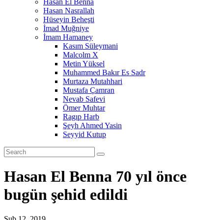
Hasan El Benna
Hasan Nasrallah
Hüseyin Beheşti
İmad Muğniye
İmam Hamaney
Kasım Süleymani
Malcolm X
Metin Yüksel
Muhammed Bakır Es Sadr
Murtaza Mutahhari
Mustafa Çamran
Nevab Safevi
Ömer Muhtar
Ragıp Harb
Şeyh Ahmed Yasin
Seyyid Kutup
Hasan El Benna 70 yıl önce
bugün şehid edildi
Şub 12, 2019