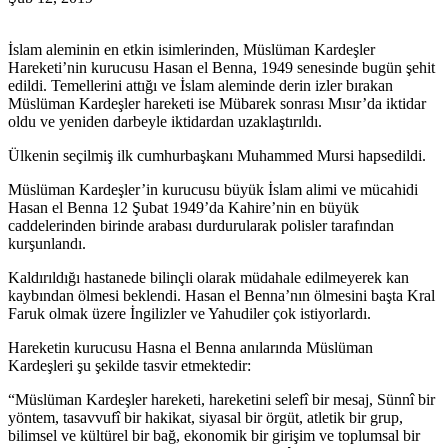
İslam aleminin en etkin isimlerinden, Müslüman Kardeşler
Hareketi’nin kurucusu Hasan el Benna, 1949 senesinde bugün şehit
edildi. Temellerini attığı ve İslam aleminde derin izler bırakan
Müslüman Kardeşler hareketi ise Mübarek sonrası Mısır’da iktidar
oldu ve yeniden darbeyle iktidardan uzaklaştırıldı.
Ülkenin seçilmiş ilk cumhurbaşkanı Muhammed Mursi hapsedildi.
Müslüman Kardeşler’in kurucusu büyük İslam alimi ve mücahidi
Hasan el Benna 12 Şubat 1949’da Kahire’nin en büyük
caddelerinden birinde arabası durdurularak polisler tarafından
kurşunlandı.
Kaldırıldığı hastanede bilinçli olarak müdahale edilmeyerek kan
kaybından ölmesi beklendi. Hasan el Benna’nın ölmesini başta Kral
Faruk olmak üzere İngilizler ve Yahudiler çok istiyorlardı.
Hareketin kurucusu Hasna el Benna anılarında Müslüman
Kardeşleri şu şekilde tasvir etmektedir:
“Müslüman Kardeşler hareketi, hareketini selefî bir mesaj, Sünnî bir
yöntem, tasavvufî bir hakikat, siyasal bir örgüt, atletik bir grup,
bilimsel ve kültürel bir bağ, ekonomik bir girişim ve toplumsal bir