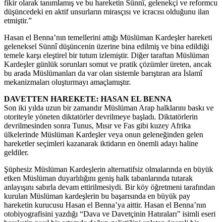
fikir olarak tanımlamış ve bu hareketin Sünnî, gelenekçi ve reformcu
düşüncedeki en aktif unsurların mirasçısı ve icracısı olduğunu ilan
etmiştir.”
Hasan el Benna’nın temellerini attığı Müslüman Kardeşler hareketi
geleneksel Sünnî düşüncenin üzerine bina edilmiş ve bina edildiği
temele karşı eleştirel bir tutum izlemiştir. Diğer taraftan Müslüman
Kardeşler günlük sorunları somut ve pratik çözümler üreten, ancak
bu arada Müslümanları da var olan sistemle barıştıran ara İslamî
mekanizmaları oluşturmayı amaçlamıştır.
DAVETTEN HAREKETE: HASAN EL BENNA
Son iki yılda uzun bir zamandır Müslüman Arap halklarını baskı ve
otoriteyle yöneten diktatörler devrilmeye başladı. Diktatörlerin
devrilmesinden sonra Tunus, Mısır ve Fas gibi kuzey Afrika
ülkelerinde Müslüman Kardeşler veya onun geleneğinden gelen
hareketler seçimleri kazanarak iktidarın en önemli adayı haline
geldiler.
Şüphesiz Müslüman Kardeşlerin alternatifsiz olmalarında en büyük
etken Müslüman duyarlılığını geniş halk tabanlarında tutarak
anlayışını sabırla devam ettirilmesiydi. Bir köy öğretmeni tarafından
kurulan Müslüman kardeşlerin bu başarısında en büyük pay
hareketin kurucusu Hasan el Benna’ya aittir. Hasan el Benna’nın
otobiyografisini yazdığı “Dava ve Davetçinin Hatıraları” isimli eseri