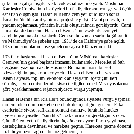
şirketinde çalışan işçiler ve küçük esnaf üzerine yaptı. Müslüman
Kardeşler Cemiyetinin ilk üyeleri bu faaliyetler sonucu işçi ve küçük
esnaftan oluşmuştu. Hasan el Benna cemiyeti kurduktan sonra
İsmailiye’de bir cami yaptırma projesine girişti. Cami projesi için
yardım toplanması, yönetim kurulu oluşturulması gerekiyordu. Cami
tamamlandıktan sonra Hasan el Benna’nın teşviki ile cemiyet
caminin yanına okul yaptırdı. Cemiyet bu zaman sarfında Şübrahit
ve Mahmudiye’de şubeler açtı. 1931’de de Kahire’ye şube açıldı.
1936’nın sonralarında ise şubelerin sayısı 100 üzerine çıktı.
1930’ları başlarında Hasan el Benna’nın Müslüman kardeşler
Cemiyeti’nin genel başkanı imzasını kullanarak , Mecellet’ul feth
dergisine yazdığı makale Hasan el Benna’nın nasıl bir yol
izleyeceğinin ipuçlarını veriyordu. Hasan el Benna bu yazısında
İslam’ı siyaset, toplum, ekonomik anlayışlarını içerdiğini ileri
sürmüş, hayır cemiyetlerinin siyasetle ilgilenmeleri Mısır yasalarına
göre yasaklanmasına rağmen siyasete vurgu yapmıştı.
Hasan el Benna’nın Rislaler’i okunduğunda siyasete vurgu yapması
dönemindeki dini hareketlerden farklılık içerdiğini gösterir. Fakat
eserlerinde siyaset safhasını sonraki aşamaya bıraktığı hareket
üyelerinin siyasetten “şimdilik” uzak durmaları gerektiğini söyler.
Çünkü Cemiyetin faaliyetlerini üç döneme ayırır; fikrin yayılması,
destekçilerin devrilmesi ve harekete geçme. Harekete geçme dönemi
hızlı büyümeye rağmen henüz gelmemiştir.