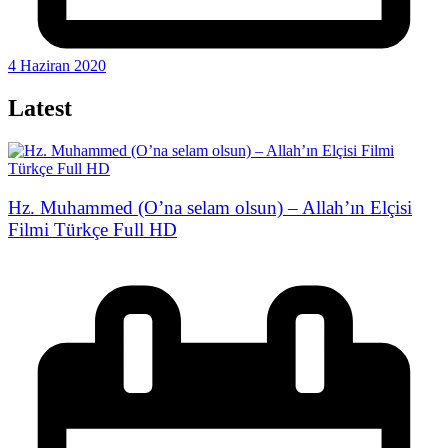
4 Haziran 2020
Latest
Hz. Muhammed (O’na selam olsun) – Allah’ın Elçisi
Filmi Türkçe Full HD