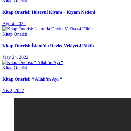
Kitap Önerisi
Kitap Önerisi: Hüseynî Kıyam – Kıyam Nedeni
Ağu 4, 2022
Kitap Önerisi
Kitap Önerisi: İslam’da Devlet Velâyet-i Fâkih
May 24, 2022
Kitap Önerisi
Kitap Önerisi: “ Allah’ın Ayı “
Nis 2, 2022