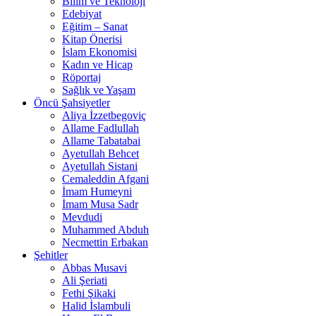
Bilim ve Teknoloji
Edebiyat
Eğitim – Sanat
Kitap Önerisi
İslam Ekonomisi
Kadın ve Hicap
Röportaj
Sağlık ve Yaşam
Öncü Şahsiyetler
Aliya İzzetbegoviç
Allame Fadlullah
Allame Tabatabai
Ayetullah Behcet
Ayetullah Sistani
Cemaleddin Afgani
İmam Humeyni
İmam Musa Sadr
Mevdudi
Muhammed Abduh
Necmettin Erbakan
Şehitler
Abbas Musavi
Ali Şeriati
Fethi Şikaki
Halid İslambuli