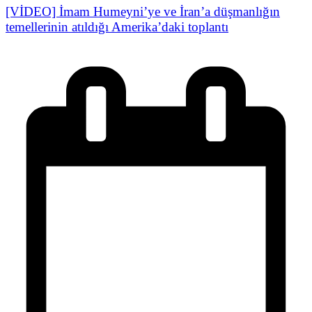
[VİDEO] İmam Humeyni’ye ve İran’a düşmanlığın
temellerinin atıldığı Amerika’daki toplantı