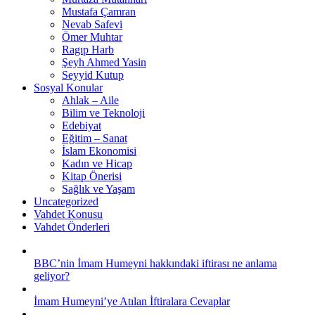
Mustafa Çamran
Nevab Safevi
Ömer Muhtar
Ragıp Harb
Şeyh Ahmed Yasin
Seyyid Kutup
Sosyal Konular
Ahlak – Aile
Bilim ve Teknoloji
Edebiyat
Eğitim – Sanat
İslam Ekonomisi
Kadın ve Hicap
Kitap Önerisi
Sağlık ve Yaşam
Uncategorized
Vahdet Konusu
Vahdet Önderleri
BBC’nin İmam Humeyni hakkındaki iftirası ne anlama
geliyor?
İmam Humeyni’ye Atılan İftiralara Cevaplar