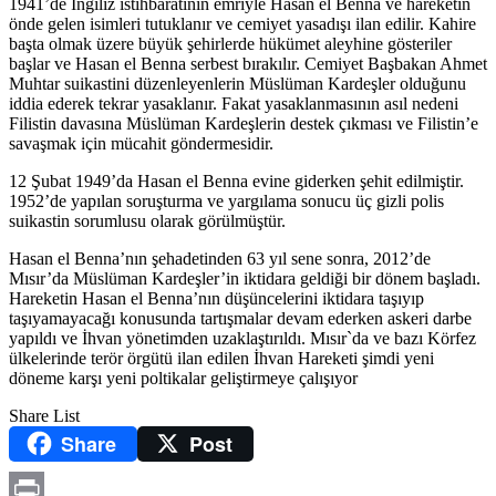
1941’de İngiliz istihbaratının emriyle Hasan el Benna ve hareketin
önde gelen isimleri tutuklanır ve cemiyet yasadışı ilan edilir. Kahire
başta olmak üzere büyük şehirlerde hükümet aleyhine gösteriler
başlar ve Hasan el Benna serbest bırakılır. Cemiyet Başbakan Ahmet
Muhtar suikastini düzenleyenlerin Müslüman Kardeşler olduğunu
iddia ederek tekrar yasaklanır. Fakat yasaklanmasının asıl nedeni
Filistin davasına Müslüman Kardeşlerin destek çıkması ve Filistin’e
savaşmak için mücahit göndermesidir.
12 Şubat 1949’da Hasan el Benna evine giderken şehit edilmiştir.
1952’de yapılan soruşturma ve yargılama sonucu üç gizli polis
suikastin sorumlusu olarak görülmüştür.
Hasan el Benna’nın şehadetinden 63 yıl sene sonra, 2012’de
Mısır’da Müslüman Kardeşler’in iktidara geldiği bir dönem başladı.
Hareketin Hasan el Benna’nın düşüncelerini iktidara taşıyıp
taşıyamayacağı konusunda tartışmalar devam ederken askeri darbe
yapıldı ve İhvan yönetimden uzaklaştırıldı. Mısır`da ve bazı Körfez
ülkelerinde terör örgütü ilan edilen İhvan Hareketi şimdi yeni
döneme karşı yeni poltikalar geliştirmeye çalışıyor
Share List
Share
Post