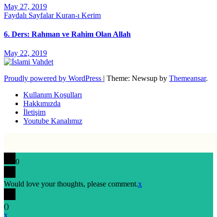
May 27, 2019
Faydalı Sayfalar
Kuran-ı Kerim
6. Ders: Rahman ve Rahim Olan Allah
May 22, 2019
Proudly powered by WordPress
|
Theme: Newsup by
Themeansar
.
Kullanım Koşulları
Hakkımızda
İletişim
Youtube Kanalımız
0
Would love your thoughts, please comment.
x
(
)
x