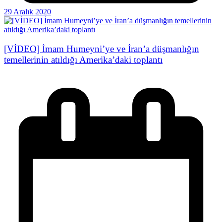
29 Aralık 2020
[VİDEO] İmam Humeyni’ye ve İran’a düşmanlığın
temellerinin atıldığı Amerika’daki toplantı