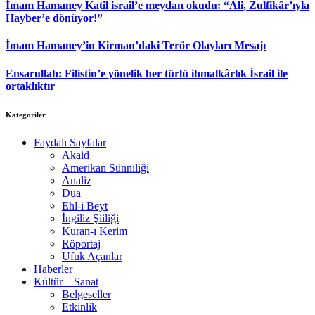
İmam Hamaney Katil israil’e meydan okudu: “Ali, Zulfikâr’ıyla
Hayber’e dönüyor!”
İmam Hamaney’in Kirman’daki Terör Olayları Mesajı
Ensarullah: Filistin’e yönelik her türlü ihmalkârlık İsrail ile
ortaklıktır
Kategoriler
Faydalı Sayfalar
Akaid
Amerikan Sünniliği
Analiz
Dua
Ehl-i Beyt
İngiliz Şiiliği
Kuran-ı Kerim
Röportaj
Ufuk Açanlar
Haberler
Kültür – Sanat
Belgeseller
Etkinlik