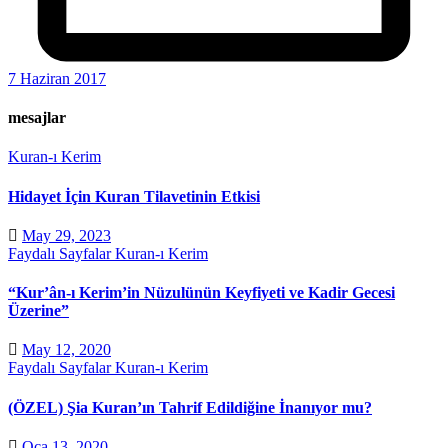
7 Haziran 2017
mesajlar
Kuran-ı Kerim
Hidayet İçin Kuran Tilavetinin Etkisi
May 29, 2023
Faydalı Sayfalar
Kuran-ı Kerim
“Kur’ân-ı Kerim’in Nüzulünün Keyfiyeti ve Kadir Gecesi
Üzerine”
May 12, 2020
Faydalı Sayfalar
Kuran-ı Kerim
(ÖZEL) Şia Kuran’ın Tahrif Edildiğine İnanıyor mu?
Oca 13, 2020