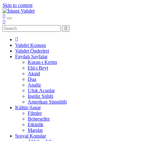
Skip to content
Vahdet Konusu
Vahdet Önderleri
Faydalı Sayfalar
Kuran-ı Kerim
Ehl-i Beyt
Akaid
Dua
Analiz
Ufuk Açanlar
İngiliz Şiiliği
Amerikan Sünniliği
Kültür-Sanat
Filmler
Belgeseller
Etkinlik
Marşlar
Sosyal Konular