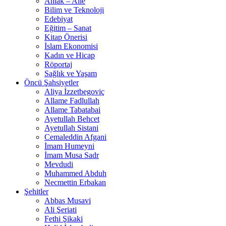
Ahlak – Aile
Bilim ve Teknoloji
Edebiyat
Eğitim – Sanat
Kitap Önerisi
İslam Ekonomisi
Kadın ve Hicap
Röportaj
Sağlık ve Yaşam
Öncü Şahsiyetler
Aliya İzzetbegoviç
Allame Fadlullah
Allame Tabatabai
Ayetullah Behcet
Ayetullah Sistani
Cemaleddin Afgani
İmam Humeyni
İmam Musa Sadr
Mevdudi
Muhammed Abduh
Necmettin Erbakan
Şehitler
Abbas Musavi
Ali Şeriati
Fethi Şikaki