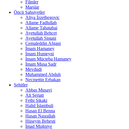
Filmler
Marşlar
Öncü Şahsiyetler
Aliya İzzetbegoviç
Allame Fadlullah
Allame Tabatabai
Ayetullah Behcet
Ayetullah Sistani
Cemaleddin Afgani
İmam Hamaney
İmam Humeyni
İmam Mücteba Hamaney
İmam Musa Sadr
Mevdudi
Muhammed Abduh
Necmettin Erbakan
Şehitler
Abbas Musavi
Ali Şeriati
Fethi Şikaki
Halid İslambuli
Hasan El Benna
Hasan Nasrallah
Hüseyin Beheşti
İmad Muğniye