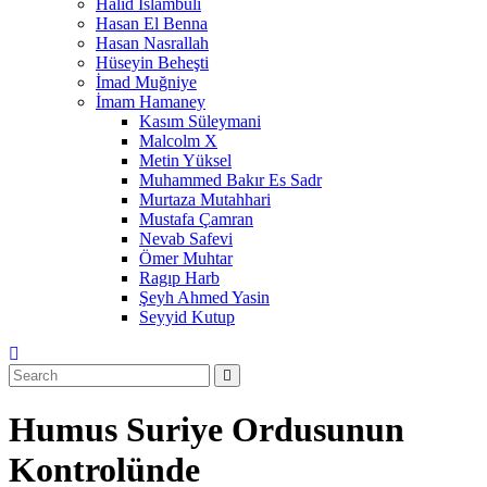
Halid İslambuli
Hasan El Benna
Hasan Nasrallah
Hüseyin Beheşti
İmad Muğniye
İmam Hamaney
Kasım Süleymani
Malcolm X
Metin Yüksel
Muhammed Bakır Es Sadr
Murtaza Mutahhari
Mustafa Çamran
Nevab Safevi
Ömer Muhtar
Ragıp Harb
Şeyh Ahmed Yasin
Seyyid Kutup
Humus Suriye Ordusunun
Kontrolünde