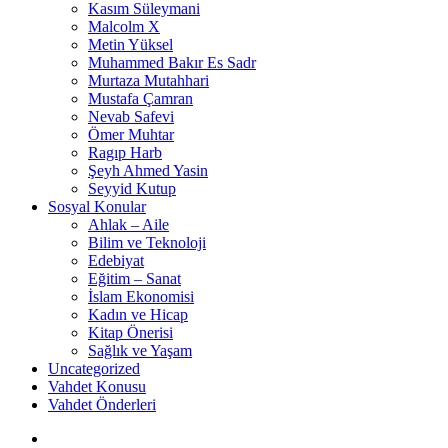
Kasım Süleymani
Malcolm X
Metin Yüksel
Muhammed Bakır Es Sadr
Murtaza Mutahhari
Mustafa Çamran
Nevab Safevi
Ömer Muhtar
Ragıp Harb
Şeyh Ahmed Yasin
Seyyid Kutup
Sosyal Konular
Ahlak – Aile
Bilim ve Teknoloji
Edebiyat
Eğitim – Sanat
İslam Ekonomisi
Kadın ve Hicap
Kitap Önerisi
Sağlık ve Yaşam
Uncategorized
Vahdet Konusu
Vahdet Önderleri