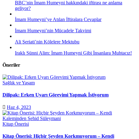
BBC’nin İmam Humeyni hakkındaki iftirası ne anlama
geliyor?
İmam Humeyni’ye Atılan İftiralara Cevaplar
İmam Humeyni’nin Mücadele Takvimi
Ali Şeriati’nin Kölelere Mektubu
Iraklı Sünni Alim: İmam Humeyni Gibi İnsanlara Muhtacız!
Öneriler
Sağlık ve Yaşam
Dilipak: Erken Uyarı Görevimi Yapmak İstiyorum
Haz 4, 2023
Kitap Önerisi
Kitap Önerisi: Hiçbir Şeyden Korkmuyorum – Kendi